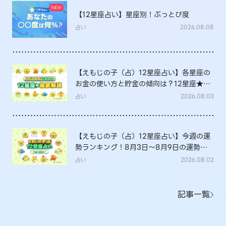
【12星座占い】星座別！ぶっとび度
占い
2026.08.08
【えもじの子（占）12星座占い】各星座の
お金の使い方と貯金の傾向は？12星座★徹
底解説
占い
2026.08.03
【えもじの子（占）12星座占い】今週の運
勢ランキング！8月3日～8月9日の運勢
は？
占い
2026.08.02
記事一覧