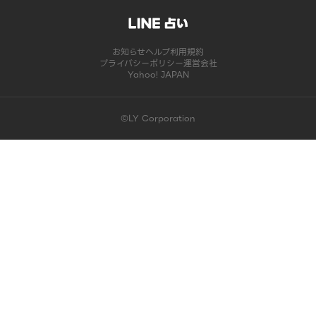
お知らせ
ヘルプ
利用規約
プライバシーポリシー
運営会社
Yahoo! JAPAN
©LY Corporation
このコンテンツは掲載が終了しました | LINE占い