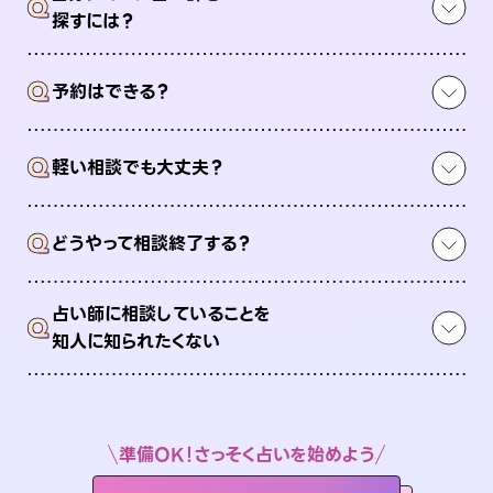
Q
探すには？
Q
予約はできる？
Q
軽い相談でも大丈夫？
Q
どうやって相談終了する？
占い師に相談していることを
Q
知人に知られたくない
準備OK！さっそく占いを始めよう