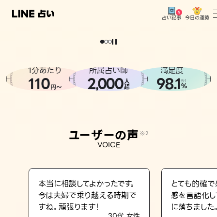
今日の運勢
占い記事
。
どうせなら
運
気
を
味
方
に
し
た
い
、
恋
も
仕
事
も
トップ
ユーザーの声
1分あたり
所属占い師
満足度
相談事例
110
2
000
98.1
,
人
※1
%
円〜
超
占いの流れ
おすすめの占い師
ユーザーの声
※2
よくある質問
VOICE
えもじの子（占）12星座占い
占い記事
本当に相談してよかったです。
とても的確で
今は夫婦で乗り越える時期で
感を言語化し
お知らせ
すね。頑張ります！
に落ちました
30代 女性