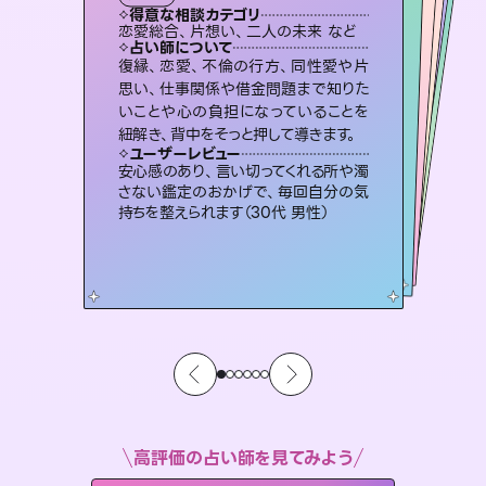
霊視・オーラ
オラクルカード
スピリチュアル・リーディング
スピリチュアル・リーディング
透視
得意な相談カテゴリ
得意な相談カテゴリ
得意な相談カテゴリ
スピリチュアル・リーディング
得意な相談カテゴリ
得意な相談カテゴリ
恋愛総合、片想い、二人の未来 など
片想い、二人の未来、年の差 など
恋愛総合、あの人の気持ち など
片想い、あの人の気持ち、復縁 など
得意な相談カテゴリ
出逢い、片想い、復縁 など
片想い、あの人の気持ち、復縁 など
占い師について
占い師について
占い師について
占い師について
占い師について
占い師について
未来には何パターンもの選択肢があり
ます。不安で視えにくくなっているあな
たの素敵な未来を見つけ、その未来を
霊視×オラクルカードを使って「今」と
「未来」そして「気になるあの人の気持
ち」まで丁寧に読み解き、恋や人生のヒ
連絡再開、復縁、成就などの報告実績
多数。セラピストとして2万超の施術経
験があるからこそできる鑑定で、より良
復縁、恋愛、不倫の行方、同性愛や片
3,700年以上の歴史を持つ東洋最古の
占術「易占」で詳細まで占い、幸せへ向
かう道筋を示します。厳しい結果にも具
思い、仕事関係や借金問題まで知りた
いことや心の負担になっていることを
選択できるようアドバイスします。
恋愛のお悩みの中でも特に「曖昧な関係」の相談を得意としており、友達以上恋人未満なお相手との今後や本音を丁寧に読み解き恋愛成就へと導きます。
ントを優しく引き出します。
体的な対策をお伝えします。
い未来をサポートします。
ユーザーレビュー
ユーザーレビュー
紐解き、背中をそっと押して導きます。
ユーザーレビュー
ユーザーレビュー
職場の人の性質や人間関係、本心など
本当によく視えていてびっくり。対策が
ユーザーレビュー
鑑定していただいてアドバイス通りに行
動すると仲が復活してきました。ありが
複雑な背景もしっかり聞いて鑑定して
いただけました。気持ちが楽になりまし
不安な気持ちが嘘みたいに晴れまし
た…！よく視えていらっしゃるんだなと
ユーザーレビュー
とても心温まる鑑定でした。しかもこち
らは何も言っていないのに視えていらっ
打てて前向きになれます（40代）
安心感のあり、言い切ってくれる所や濁
とうございました（40代 女性）
た（50代 女性）
感じました（40代 女性）
さない鑑定のおかげで、毎回自分の気
しゃるんだなと驚きです（30代女性）
持ちを整えられます（30代 男性）
高評価の占い師を見てみよう