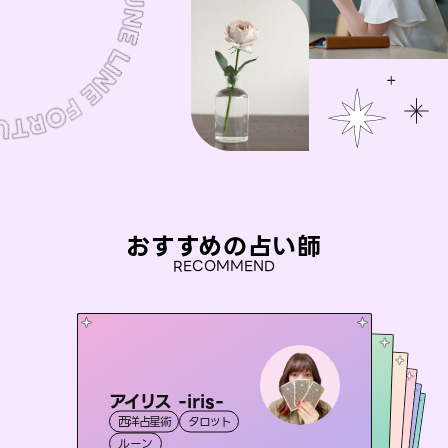
おすすめの占い師
RECOMMEND
アイリス -iris-
セラピスト理恵
おう 霊感オラクル
桃源珠羽
未来視師＊花
西洋占星術
タロット
霊視・オーラ
（
とうげんみう
タロット
彗望
霊視・オーラ
）
霊視・オーラ
（
すいぼう
霊視・オーラ
タロット
ルーン
）
スピリチュアル・リーディング
心理学