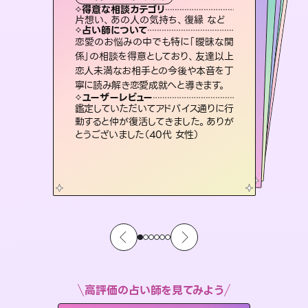
タロット
霊視・オーラ
スピリチュアル・リーディング
ルーン
スピリチュアル・リーディング
得意な相談カテゴリ
得意な相談カテゴリ
得意な相談カテゴリ
オラクルカード
得意な相談カテゴリ
得意な相談カテゴリ
片想い、あの人の気持ち、復縁 など
出逢い、片想い、復縁 など
片想い、あの人の気持ち、復縁 など
恋愛総合、片想い、二人の未来 など
得意な相談カテゴリ
片想い、二人の未来、年の差 など
恋愛総合、あの人の気持ち など
占い師について
占い師について
占い師について
占い師について
占い師について
占い師について
連絡再開、復縁、成就などの報告実績
多数。セラピストとして2万超の施術経
験があるからこそできる鑑定で、より良
3,700年以上の歴史を持つ東洋最古の
占術「易占」で詳細まで占い、幸せへ向
かう道筋を示します。厳しい結果にも具
未来には何パターンもの選択肢があり
ます。不安で視えにくくなっているあな
たの素敵な未来を見つけ、その未来を
恋愛のお悩みの中でも特に「曖昧な関
霊視×オラクルカードを使って「今」と
「未来」そして「気になるあの人の気持
ち」まで丁寧に読み解き、恋や人生のヒ
係」の相談を得意としており、友達以上
恋人未満なお相手との今後や本音を丁
い未来をサポートします。
復縁、恋愛、不倫の行方、同性愛や片思い、仕事関係や借金問題まで知りたいことや心の負担になっていることを紐解き、背中をそっと押して導きます。
体的な対策をお伝えします。
ントを優しく引き出します。
選択できるようアドバイスします。
ユーザーレビュー
ユーザーレビュー
寧に読み解き恋愛成就へと導きます。
ユーザーレビュー
ユーザーレビュー
とても心温まる鑑定でした。しかもこち
らは何も言っていないのに視えていらっ
ユーザーレビュー
安心感のあり、言い切ってくれる所や濁
さない鑑定のおかげで、毎回自分の気
不安な気持ちが嘘みたいに晴れまし
た…！よく視えていらっしゃるんだなと
複雑な背景もしっかり聞いて鑑定して
いただけました。気持ちが楽になりまし
ユーザーレビュー
職場の人の性質や人間関係、本心など
本当によく視えていてびっくり。対策が
しゃるんだなと驚きです（30代女性）
鑑定していただいてアドバイス通りに行
持ちを整えられます（30代 男性）
感じました（40代 女性）
た（50代 女性）
動すると仲が復活してきました。ありが
打てて前向きになれます（40代）
とうございました（40代 女性）
高評価の占い師を見てみよう