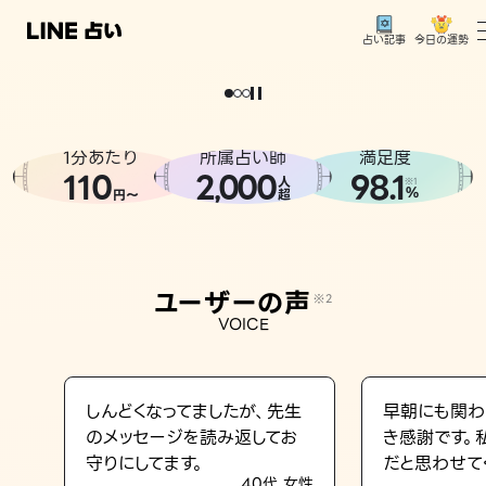
今日の運勢
占い記事
。
どうせなら
運
気
を
味
方
に
し
た
い
、
恋
も
仕
事
も
トップ
ユーザーの声
1分あたり
所属占い師
満足度
相談事例
110
2
000
98.1
,
人
※1
%
円〜
超
占いの流れ
おすすめの占い師
ユーザーの声
※2
よくある質問
VOICE
えもじの子（占）12星座占い
占い記事
しんどくなってましたが、先生
早朝にも関わ
のメッセージを読み返してお
き感謝です。
お知らせ
守りにしてます。
だと思わせて
40代 女性