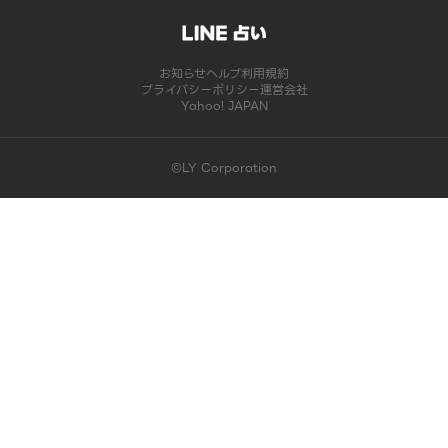
お知らせ
ヘルプ
利用規約
プライバシーポリシー
運営会社
Yahoo! JAPAN
©LY Corporation
このコンテンツは掲載が終了しました | LINE占い