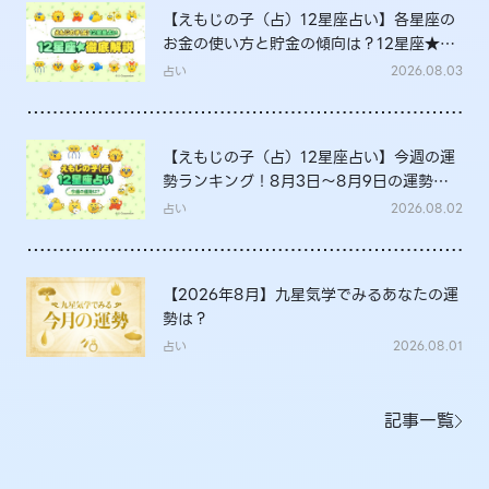
【えもじの子（占）12星座占い】各星座の
お金の使い方と貯金の傾向は？12星座★徹
底解説
占い
2026.08.03
【えもじの子（占）12星座占い】今週の運
勢ランキング！8月3日～8月9日の運勢
は？
占い
2026.08.02
【2026年8月】九星気学でみるあなたの運
勢は？
占い
2026.08.01
記事一覧