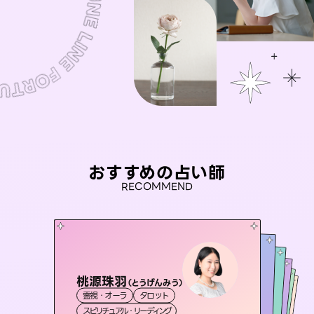
おすすめの占い師
RECOMMEND
桃源珠羽
未来視師＊花
（
とうげんみう
）
彗望
アイリス -iris-
（
すいぼう
セラピスト理恵
）
霊視・オーラ
タロット
霊視・オーラ
心理学
おう 霊感オラクル
霊視・オーラ
西洋占星術
透視
霊視・オーラ
タロット
スピリチュアル・リーディング
スピリチュアル・リーディング