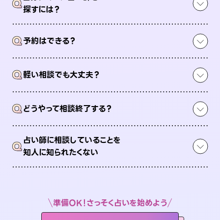
Q
探すには？
Q
予約はできる？
Q
軽い相談でも大丈夫？
Q
どうやって相談終了する？
占い師に相談していることを
Q
知人に知られたくない
準備OK！さっそく占いを始めよう