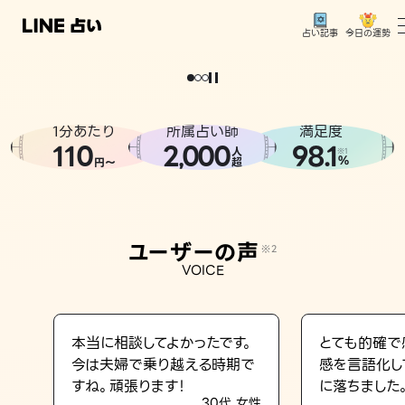
今日の運勢
占い記事
。
どうせなら
運
気
を
味
方
に
し
た
い
、
恋
も
仕
事
も
トップ
ユーザーの声
1分あたり
所属占い師
満足度
相談事例
110
2
000
98.1
,
人
※1
%
円〜
超
占いの流れ
おすすめの占い師
ユーザーの声
※2
よくある質問
VOICE
えもじの子（占）12星座占い
占い記事
本当に相談してよかったです。
とても的確で
今は夫婦で乗り越える時期で
感を言語化し
お知らせ
すね。頑張ります！
に落ちました
30代 女性