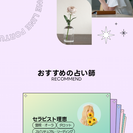
おすすめの占い師
RECOMMEND
セラピスト理恵
アイリス -iris-
未来視師＊花
桃源珠羽
彗望
霊視・オーラ
タロット
西洋占星術
（
とうげんみう
タロット
（
おう 霊感オラクル
すいぼう
霊視・オーラ
）
）
霊視・オーラ
心理学
霊視・オーラ
タロット
スピリチュアル・リーディング
ルーン
透視