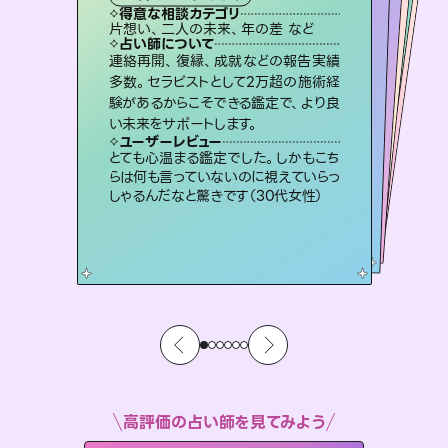
霊視・オーラ
スピリチュアル・リーディング
スピリチュアル・リーディング
スピリチュアル・リーディング
得意な相談カテゴリ
得意な相談カテゴリ
得意な相談カテゴリ
オラクルカード
得意な相談カテゴリ
得意な相談カテゴリ
片想い、二人の未来、年の差 など
恋愛総合、片想い、二人の未来 など
出逢い、片想い、復縁 など
片想い、あの人の気持ち、復縁 など
得意な相談カテゴリ
片想い、あの人の気持ち、復縁 など
恋愛総合、あの人の気持ち など
占い師について
占い師について
占い師について
占い師について
占い師について
占い師について
3,700年以上の歴史を持つ東洋最古の
占術「易占」で詳細まで占い、幸せへ向
かう道筋を示します。厳しい結果にも具
未来には何パターンもの選択肢があり
ます。不安で視えにくくなっているあな
たの素敵な未来を見つけ、その未来を
復縁、恋愛、不倫の行方、同性愛や片
思い、仕事関係や借金問題まで知りた
いことや心の負担になっていることを
連絡再開、復縁、成就などの報告実績
霊視×オラクルカードを使って「今」と
「未来」そして「気になるあの人の気持
ち」まで丁寧に読み解き、恋や人生のヒ
多数。セラピストとして2万超の施術経
験があるからこそできる鑑定で、より良
体的な対策をお伝えします。
恋愛のお悩みの中でも特に「曖昧な関係」の相談を得意としており、友達以上恋人未満なお相手との今後や本音を丁寧に読み解き恋愛成就へと導きます。
選択できるようアドバイスします。
ントを優しく引き出します。
紐解き、背中をそっと押して導きます。
ユーザーレビュー
ユーザーレビュー
い未来をサポートします。
ユーザーレビュー
ユーザーレビュー
複雑な背景もしっかり聞いて鑑定して
いただけました。気持ちが楽になりまし
ユーザーレビュー
鑑定していただいてアドバイス通りに行
動すると仲が復活してきました。ありが
不安な気持ちが嘘みたいに晴れまし
た…！よく視えていらっしゃるんだなと
職場の人の性質や人間関係、本心など
本当によく視えていてびっくり。対策が
ユーザーレビュー
安心感のあり、言い切ってくれる所や濁
さない鑑定のおかげで、毎回自分の気
た（50代 女性）
とても心温まる鑑定でした。しかもこち
とうございました（40代 女性）
感じました（40代 女性）
打てて前向きになれます（40代）
らは何も言っていないのに視えていらっ
持ちを整えられます（30代 男性）
しゃるんだなと驚きです（30代女性）
高評価の占い師を見てみよう