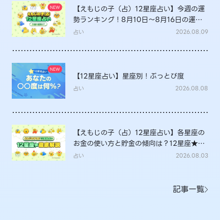
【えもじの子（占）12星座占い】今週の運
勢ランキング！8月10日～8月16日の運勢
は？
占い
2026.08.09
【12星座占い】星座別！ぶっとび度
占い
2026.08.08
【えもじの子（占）12星座占い】各星座の
お金の使い方と貯金の傾向は？12星座★徹
底解説
占い
2026.08.03
記事一覧