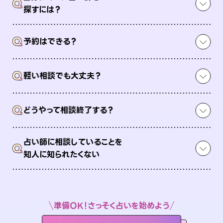
Q
探すには？
Q
予約はできる？
Q
軽い相談でも大丈夫？
Q
どうやって相談終了する？
占い師に相談していることを
Q
知人に知られたくない
準備OK！さっそく占いを始めよう