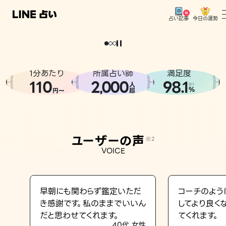
今日の運勢
占い記事
。
どうせなら
運
気
を
味
方
に
し
た
い
、
恋
も
仕
事
も
トップ
ユーザーの声
1分あたり
所属占い師
満足度
相談事例
110
2
000
98.1
,
人
※1
%
円〜
超
占いの流れ
おすすめの占い師
ユーザーの声
※2
よくある質問
VOICE
えもじの子（占）12星座占い
占い記事
早朝にも関わらず鑑定いただ
コーチのよう
き感謝です。私のままでいいん
してより良く
お知らせ
だと思わせてくれます。
てくれます。
40代 女性