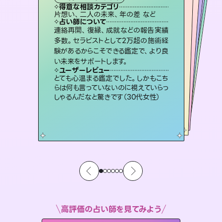
霊視・オーラ
オラクルカード
ルーン
スピリチュアル・リーディング
透視
得意な相談カテゴリ
得意な相談カテゴリ
得意な相談カテゴリ
スピリチュアル・リーディング
得意な相談カテゴリ
得意な相談カテゴリ
片想い、二人の未来、年の差 など
片想い、あの人の気持ち、復縁 など
恋愛総合、あの人の気持ち など
恋愛総合、片想い、二人の未来 など
得意な相談カテゴリ
出逢い、片想い、復縁 など
片想い、あの人の気持ち、復縁 など
占い師について
占い師について
占い師について
占い師について
占い師について
占い師について
未来には何パターンもの選択肢があり
ます。不安で視えにくくなっているあな
たの素敵な未来を見つけ、その未来を
霊視×オラクルカードを使って「今」と
「未来」そして「気になるあの人の気持
ち」まで丁寧に読み解き、恋や人生のヒ
恋愛のお悩みの中でも特に「曖昧な関
係」の相談を得意としており、友達以上
恋人未満なお相手との今後や本音を丁
連絡再開、復縁、成就などの報告実績
3,700年以上の歴史を持つ東洋最古の
占術「易占」で詳細まで占い、幸せへ向
かう道筋を示します。厳しい結果にも具
多数。セラピストとして2万超の施術経
験があるからこそできる鑑定で、より良
選択できるようアドバイスします。
復縁、恋愛、不倫の行方、同性愛や片思い、仕事関係や借金問題まで知りたいことや心の負担になっていることを紐解き、背中をそっと押して導きます。
ントを優しく引き出します。
体的な対策をお伝えします。
寧に読み解き恋愛成就へと導きます。
ユーザーレビュー
ユーザーレビュー
い未来をサポートします。
ユーザーレビュー
ユーザーレビュー
職場の人の性質や人間関係、本心など
本当によく視えていてびっくり。対策が
ユーザーレビュー
安心感のあり、言い切ってくれる所や濁
さない鑑定のおかげで、毎回自分の気
複雑な背景もしっかり聞いて鑑定して
いただけました。気持ちが楽になりまし
不安な気持ちが嘘みたいに晴れまし
た…！よく視えていらっしゃるんだなと
ユーザーレビュー
鑑定していただいてアドバイス通りに行
動すると仲が復活してきました。ありが
打てて前向きになれます（40代）
とても心温まる鑑定でした。しかもこち
持ちを整えられます（30代 男性）
た（50代 女性）
感じました（40代 女性）
らは何も言っていないのに視えていらっ
とうございました（40代 女性）
しゃるんだなと驚きです（30代女性）
高評価の占い師を見てみよう