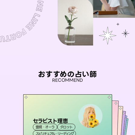
おすすめの占い師
RECOMMEND
セラピスト理恵
桃源珠羽
おう 霊感オラクル
（
とうげんみう
）
アイリス -iris-
未来視師＊花
霊視・オーラ
タロット
霊視・オーラ
タロット
彗望
霊視・オーラ
西洋占星術
（
すいぼう
霊視・オーラ
タロット
スピリチュアル・リーディング
）
スピリチュアル・リーディング
心理学