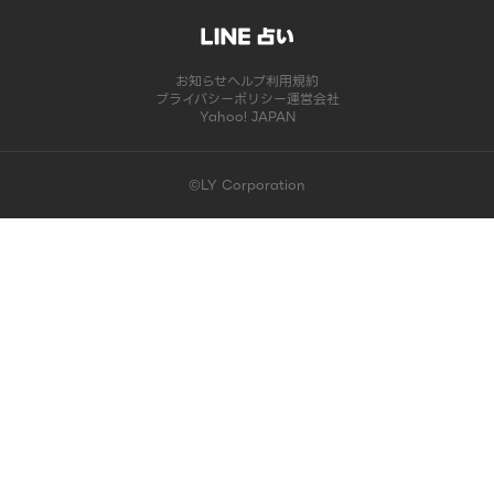
お知らせ
ヘルプ
利用規約
プライバシーポリシー
運営会社
Yahoo! JAPAN
©LY Corporation
このコンテンツは掲載が終了しました | LINE占い