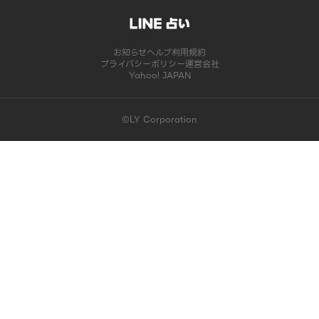
お知らせ
ヘルプ
利用規約
プライバシーポリシー
運営会社
Yahoo! JAPAN
©LY Corporation
このコンテンツは掲載が終了しました | LINE占い