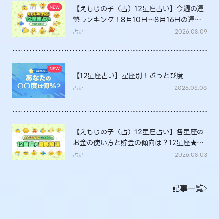
【えもじの子（占）12星座占い】今週の運
勢ランキング！8月10日～8月16日の運勢
は？
占い
2026.08.09
【12星座占い】星座別！ぶっとび度
占い
2026.08.08
【えもじの子（占）12星座占い】各星座の
お金の使い方と貯金の傾向は？12星座★徹
底解説
占い
2026.08.03
記事一覧