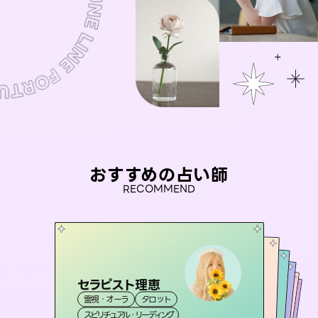
おすすめの占い師
RECOMMEND
セラピスト理恵
おう 霊感オラクル
彗望
未来視師＊花
（
すいぼう
桃源珠羽
）
霊視・オーラ
タロット
霊視・オーラ
アイリス -iris-
霊視・オーラ
（
とうげんみう
霊視・オーラ
透視
霊視・オーラ
）
心理学
スピリチュアル・リーディング
オラクルカード