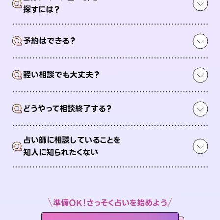
Q
探すには？
Q
予約はできる？
Q
軽い相談でも大丈夫？
Q
どうやって相談終了する？
占い師に相談していることを
Q
知人に知られたくない
準備OK！さっそく占いを始めよう