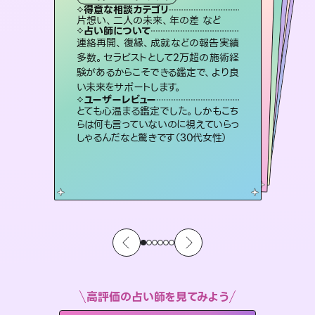
タロット
西洋占星術
スピリチュアル・リーディング
スピリチュアル・リーディング
スピリチュアル・リーディング
タロット
得意な相談カテゴリ
得意な相談カテゴリ
得意な相談カテゴリ
ルーン
得意な相談カテゴリ
得意な相談カテゴリ
片想い、二人の未来、年の差 など
恋愛総合、あの人の気持ち など
片想い、あの人の気持ち、復縁 など
出逢い、片想い、復縁 など
得意な相談カテゴリ
片想い、あの人の気持ち、復縁 など
恋愛総合、片想い、二人の未来 など
占い師について
占い師について
占い師について
占い師について
占い師について
占い師について
恋愛のお悩みの中でも特に「曖昧な関
係」の相談を得意としており、友達以上
恋人未満なお相手との今後や本音を丁
3,700年以上の歴史を持つ東洋最古の
占術「易占」で詳細まで占い、幸せへ向
かう道筋を示します。厳しい結果にも具
霊視×オラクルカードを使って「今」と
「未来」そして「気になるあの人の気持
ち」まで丁寧に読み解き、恋や人生のヒ
連絡再開、復縁、成就などの報告実績
復縁、恋愛、不倫の行方、同性愛や片
思い、仕事関係や借金問題まで知りた
いことや心の負担になっていることを
多数。セラピストとして2万超の施術経
験があるからこそできる鑑定で、より良
寧に読み解き恋愛成就へと導きます。
未来には何パターンもの選択肢があります。不安で視えにくくなっているあなたの素敵な未来を見つけ、その未来を選択できるようアドバイスします。
体的な対策をお伝えします。
紐解き、背中をそっと押して導きます。
ントを優しく引き出します。
ユーザーレビュー
ユーザーレビュー
い未来をサポートします。
ユーザーレビュー
ユーザーレビュー
鑑定していただいてアドバイス通りに行
動すると仲が復活してきました。ありが
ユーザーレビュー
職場の人の性質や人間関係、本心など
本当によく視えていてびっくり。対策が
安心感のあり、言い切ってくれる所や濁
さない鑑定のおかげで、毎回自分の気
複雑な背景もしっかり聞いて鑑定して
いただけました。気持ちが楽になりまし
ユーザーレビュー
不安な気持ちが嘘みたいに晴れまし
た…！よく視えていらっしゃるんだなと
とうございました（40代 女性）
とても心温まる鑑定でした。しかもこち
打てて前向きになれます（40代）
持ちを整えられます（30代 男性）
た（50代 女性）
らは何も言っていないのに視えていらっ
感じました（40代 女性）
しゃるんだなと驚きです（30代女性）
高評価の占い師を見てみよう