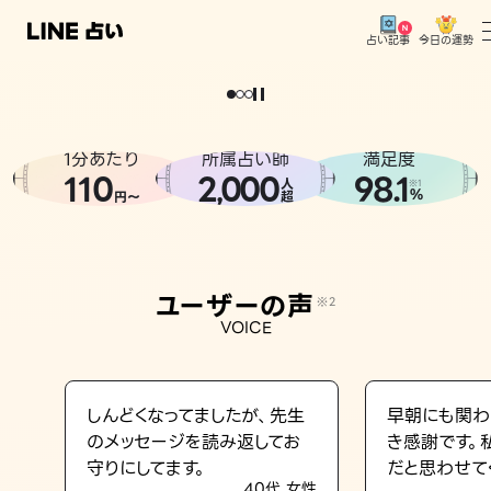
今日の運勢
占い記事
。
どうせなら
運
気
を
味
方
に
し
た
い
、
恋
も
仕
事
も
トップ
ユーザーの声
1分あたり
所属占い師
満足度
相談事例
110
2
000
98.1
,
人
※1
%
円〜
超
占いの流れ
おすすめの占い師
ユーザーの声
※2
よくある質問
VOICE
えもじの子（占）12星座占い
占い記事
しんどくなってましたが、先生
早朝にも関わ
のメッセージを読み返してお
き感謝です。
お知らせ
守りにしてます。
だと思わせて
40代 女性