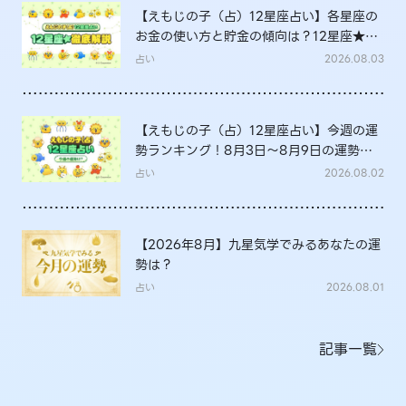
【えもじの子（占）12星座占い】各星座の
お金の使い方と貯金の傾向は？12星座★徹
底解説
占い
2026.08.03
【えもじの子（占）12星座占い】今週の運
勢ランキング！8月3日～8月9日の運勢
は？
占い
2026.08.02
【2026年8月】九星気学でみるあなたの運
勢は？
占い
2026.08.01
記事一覧