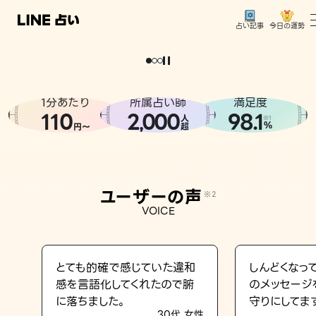
今日の運勢
占い記事
。
どうせなら
運
気
を
味
方
に
し
た
い
、
恋
も
仕
事
も
トップ
ユーザーの声
1分あたり
所属占い師
満足度
相談事例
110
2
000
98.1
,
人
※1
%
円〜
超
占いの流れ
おすすめの占い師
ユーザーの声
※2
よくある質問
VOICE
えもじの子（占）12星座占い
占い記事
とても的確で感じていた違和
しんどくなっ
感を言語化してくれたので腑
のメッセージ
お知らせ
に落ちました。
守りにしてま
30代 女性