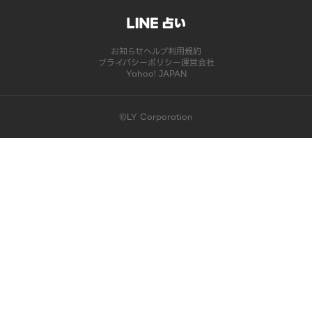
お知らせ
ヘルプ
利用規約
プライバシーポリシー
運営会社
Yahoo! JAPAN
©LY Corporation
このコンテンツは掲載が終了しました | LINE占い