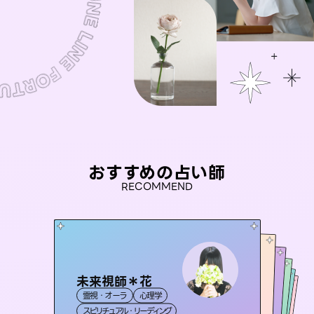
おすすめの占い師
RECOMMEND
未来視師＊花
おう 霊感オラクル
アイリス -iris-
セラピスト理恵
彗望
霊視・オーラ
心理学
霊視・オーラ
（
桃源珠羽
すいぼう
西洋占星術
）
タロット
霊視・オーラ
霊視・オーラ
タロット
（
スピリチュアル・リーディング
とうげんみう
オラクルカード
透視