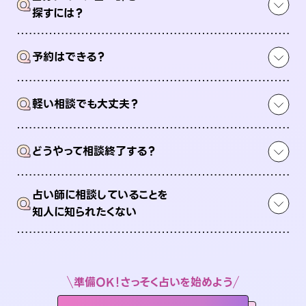
Q
探すには？
Q
予約はできる？
Q
軽い相談でも大丈夫？
Q
どうやって相談終了する？
占い師に相談していることを
Q
知人に知られたくない
準備OK！さっそく占いを始めよう