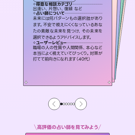
霊視・オーラ
ルーン
）
スピリチュアル・リーディング
スピリチュアル・リーディング
タロット
得意な相談カテゴリ
得意な相談カテゴリ
得意な相談カテゴリ
スピリチュアル・リーディング
得意な相談カテゴリ
得意な相談カテゴリ
出逢い、片想い、復縁 など
恋愛総合、あの人の気持ち など
恋愛総合、片想い、二人の未来 など
片想い、二人の未来、年の差 など
得意な相談カテゴリ
片想い、あの人の気持ち、復縁 など
片想い、あの人の気持ち、復縁 など
占い師について
占い師について
占い師について
占い師について
占い師について
占い師について
3,700年以上の歴史を持つ東洋最古の
占術「易占」で詳細まで占い、幸せへ向
かう道筋を示します。厳しい結果にも具
復縁、恋愛、不倫の行方、同性愛や片
思い、仕事関係や借金問題まで知りた
いことや心の負担になっていることを
霊視×オラクルカードを使って「今」と
「未来」そして「気になるあの人の気持
ち」まで丁寧に読み解き、恋や人生のヒ
未来には何パターンもの選択肢があり
恋愛のお悩みの中でも特に「曖昧な関
係」の相談を得意としており、友達以上
恋人未満なお相手との今後や本音を丁
ます。不安で視えにくくなっているあな
たの素敵な未来を見つけ、その未来を
体的な対策をお伝えします。
連絡再開、復縁、成就などの報告実績多数。セラピストとして2万超の施術経験があるからこそできる鑑定で、より良い未来をサポートします。
紐解き、背中をそっと押して導きます。
寧に読み解き恋愛成就へと導きます。
ントを優しく引き出します。
ユーザーレビュー
ユーザーレビュー
選択できるようアドバイスします。
ユーザーレビュー
ユーザーレビュー
複雑な背景もしっかり聞いて鑑定して
いただけました。気持ちが楽になりまし
ユーザーレビュー
とても心温まる鑑定でした。しかもこち
らは何も言っていないのに視えていらっ
鑑定していただいてアドバイス通りに行
動すると仲が復活してきました。ありが
安心感のあり、言い切ってくれる所や濁
さない鑑定のおかげで、毎回自分の気
ユーザーレビュー
不安な気持ちが嘘みたいに晴れまし
た…！よく視えていらっしゃるんだなと
た（50代 女性）
職場の人の性質や人間関係、本心など
しゃるんだなと驚きです（30代女性）
とうございました（40代 女性）
持ちを整えられます（30代 男性）
本当によく視えていてびっくり。対策が
感じました（40代 女性）
打てて前向きになれます（40代）
高評価の占い師を見てみよう