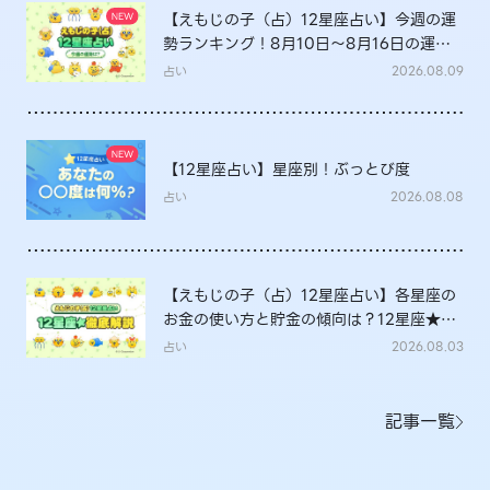
【えもじの子（占）12星座占い】今週の運
勢ランキング！8月10日～8月16日の運勢
は？
占い
2026.08.09
【12星座占い】星座別！ぶっとび度
占い
2026.08.08
【えもじの子（占）12星座占い】各星座の
お金の使い方と貯金の傾向は？12星座★徹
底解説
占い
2026.08.03
記事一覧