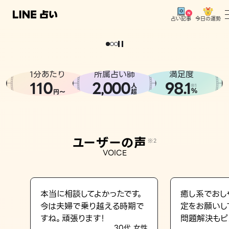
今日の運勢
占い記事
。
どうせなら
運
気
を
味
方
に
し
た
い
、
恋
も
仕
事
も
トップ
ユーザーの声
1分あたり
所属占い師
満足度
相談事例
110
2
000
98.1
,
人
※1
%
円〜
超
占いの流れ
おすすめの占い師
ユーザーの声
※2
よくある質問
VOICE
えもじの子（占）12星座占い
占い記事
本当に相談してよかったです。
癒し系でおし
今は夫婦で乗り越える時期で
定をお願いし
お知らせ
すね。頑張ります！
問題解決もピ
30代 女性