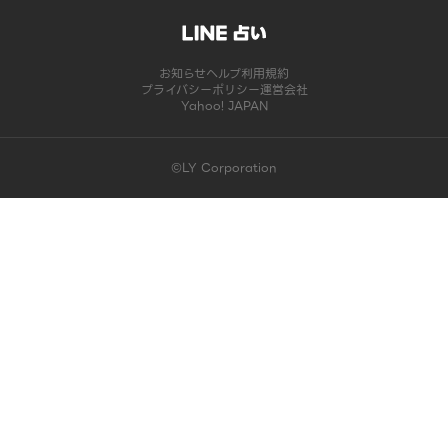
お知らせ
ヘルプ
利用規約
プライバシーポリシー
運営会社
Yahoo! JAPAN
©LY Corporation
このコンテンツは掲載が終了しました | LINE占い