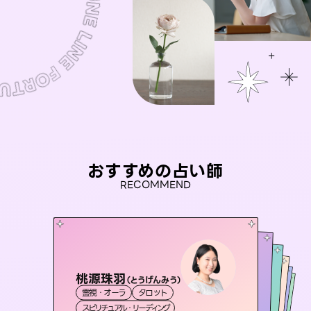
おすすめの占い師
RECOMMEND
桃源珠羽
アイリス -iris-
（
とうげんみう
）
彗望
おう 霊感オラクル
（
すいぼう
未来視師＊花
）
霊視・オーラ
タロット
西洋占星術
タロット
セラピスト理恵
霊視・オーラ
霊視・オーラ
透視
霊視・オーラ
スピリチュアル・リーディング
ルーン
心理学