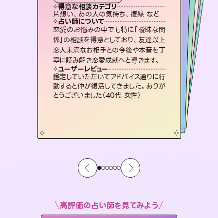
霊視・オーラ
スピリチュアル・リーディング
オラクルカード
スピリチュアル・リーディング
タロット
得意な相談カテゴリ
得意な相談カテゴリ
得意な相談カテゴリ
スピリチュアル・リーディング
得意な相談カテゴリ
得意な相談カテゴリ
片想い、あの人の気持ち、復縁 など
恋愛総合、片想い、二人の未来 など
片想い、あの人の気持ち、復縁 など
恋愛総合、あの人の気持ち など
得意な相談カテゴリ
出逢い、片想い、復縁 など
片想い、二人の未来、年の差 など
占い師について
占い師について
占い師について
占い師について
占い師について
占い師について
未来には何パターンもの選択肢があり
ます。不安で視えにくくなっているあな
たの素敵な未来を見つけ、その未来を
3,700年以上の歴史を持つ東洋最古の
占術「易占」で詳細まで占い、幸せへ向
かう道筋を示します。厳しい結果にも具
復縁、恋愛、不倫の行方、同性愛や片
思い、仕事関係や借金問題まで知りた
いことや心の負担になっていることを
恋愛のお悩みの中でも特に「曖昧な関
連絡再開、復縁、成就などの報告実績
多数。セラピストとして2万超の施術経
験があるからこそできる鑑定で、より良
係」の相談を得意としており、友達以上
恋人未満なお相手との今後や本音を丁
選択できるようアドバイスします。
霊視×オラクルカードを使って「今」と「未来」そして「気になるあの人の気持ち」まで丁寧に読み解き、恋や人生のヒントを優しく引き出します。
体的な対策をお伝えします。
い未来をサポートします。
紐解き、背中をそっと押して導きます。
ユーザーレビュー
ユーザーレビュー
寧に読み解き恋愛成就へと導きます。
ユーザーレビュー
ユーザーレビュー
職場の人の性質や人間関係、本心など
本当によく視えていてびっくり。対策が
ユーザーレビュー
不安な気持ちが嘘みたいに晴れまし
た…！よく視えていらっしゃるんだなと
とても心温まる鑑定でした。しかもこち
らは何も言っていないのに視えていらっ
複雑な背景もしっかり聞いて鑑定して
いただけました。気持ちが楽になりまし
ユーザーレビュー
安心感のあり、言い切ってくれる所や濁
さない鑑定のおかげで、毎回自分の気
打てて前向きになれます（40代）
鑑定していただいてアドバイス通りに行
感じました（40代 女性）
しゃるんだなと驚きです（30代女性）
た（50代 女性）
動すると仲が復活してきました。ありが
持ちを整えられます（30代 男性）
とうございました（40代 女性）
高評価の占い師を見てみよう