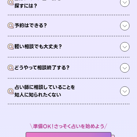
Q
探すには？
Q
予約はできる？
Q
軽い相談でも大丈夫？
Q
どうやって相談終了する？
占い師に相談していることを
Q
知人に知られたくない
準備OK！さっそく占いを始めよう