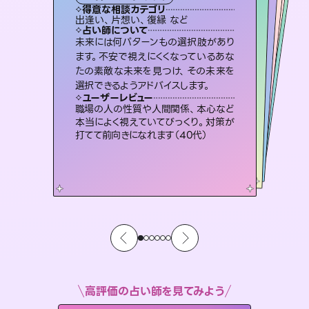
タロット
霊視・オーラ
ルーン
オラクルカード
スピリチュアル・リーディング
タロット
得意な相談カテゴリ
得意な相談カテゴリ
得意な相談カテゴリ
スピリチュアル・リーディング
得意な相談カテゴリ
得意な相談カテゴリ
出逢い、片想い、復縁 など
片想い、あの人の気持ち、復縁 など
恋愛総合、片想い、二人の未来 など
恋愛総合、あの人の気持ち など
得意な相談カテゴリ
片想い、あの人の気持ち、復縁 など
片想い、二人の未来、年の差 など
占い師について
占い師について
占い師について
占い師について
占い師について
占い師について
恋愛のお悩みの中でも特に「曖昧な関
係」の相談を得意としており、友達以上
恋人未満なお相手との今後や本音を丁
復縁、恋愛、不倫の行方、同性愛や片
思い、仕事関係や借金問題まで知りた
いことや心の負担になっていることを
3,700年以上の歴史を持つ東洋最古の
占術「易占」で詳細まで占い、幸せへ向
かう道筋を示します。厳しい結果にも具
未来には何パターンもの選択肢があり
連絡再開、復縁、成就などの報告実績
多数。セラピストとして2万超の施術経
験があるからこそできる鑑定で、より良
ます。不安で視えにくくなっているあな
たの素敵な未来を見つけ、その未来を
寧に読み解き恋愛成就へと導きます。
霊視×オラクルカードを使って「今」と「未来」そして「気になるあの人の気持ち」まで丁寧に読み解き、恋や人生のヒントを優しく引き出します。
紐解き、背中をそっと押して導きます。
い未来をサポートします。
体的な対策をお伝えします。
ユーザーレビュー
ユーザーレビュー
選択できるようアドバイスします。
ユーザーレビュー
ユーザーレビュー
鑑定していただいてアドバイス通りに行
動すると仲が復活してきました。ありが
ユーザーレビュー
不安な気持ちが嘘みたいに晴れまし
た…！よく視えていらっしゃるんだなと
とても心温まる鑑定でした。しかもこち
らは何も言っていないのに視えていらっ
安心感のあり、言い切ってくれる所や濁
さない鑑定のおかげで、毎回自分の気
ユーザーレビュー
複雑な背景もしっかり聞いて鑑定して
いただけました。気持ちが楽になりまし
とうございました（40代 女性）
職場の人の性質や人間関係、本心など
感じました（40代 女性）
しゃるんだなと驚きです（30代女性）
持ちを整えられます（30代 男性）
本当によく視えていてびっくり。対策が
た（50代 女性）
打てて前向きになれます（40代）
高評価の占い師を見てみよう