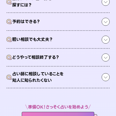
Q
探すには？
Q
予約はできる？
Q
軽い相談でも大丈夫？
Q
どうやって相談終了する？
占い師に相談していることを
Q
知人に知られたくない
準備OK！さっそく占いを始めよう