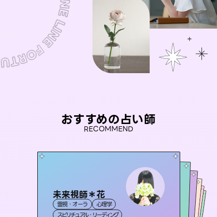
おすすめの占い師
RECOMMEND
未来視師＊花
彗望
アイリス -iris-
（
すいぼう
）
おう 霊感オラクル
桃源珠羽
霊視・オーラ
心理学
霊視・オーラ
透視
セラピスト理恵
西洋占星術
（
とうげんみう
タロット
霊視・オーラ
霊視・オーラ
）
スピリチュアル・リーディング
スピリチュアル・リーディング