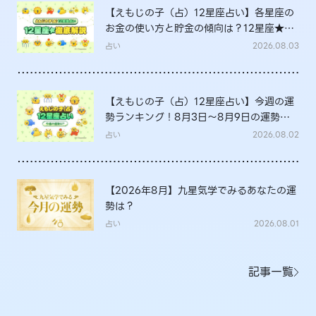
【えもじの子（占）12星座占い】各星座の
お金の使い方と貯金の傾向は？12星座★徹
底解説
占い
2026.08.03
【えもじの子（占）12星座占い】今週の運
勢ランキング！8月3日～8月9日の運勢
は？
占い
2026.08.02
【2026年8月】九星気学でみるあなたの運
勢は？
占い
2026.08.01
記事一覧