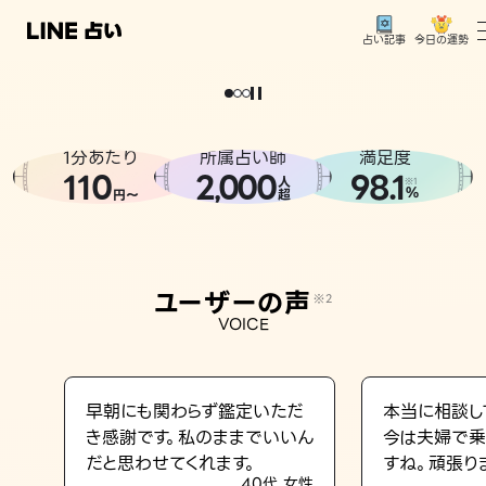
今日の運勢
占い記事
。
どうせなら
運
気
を
味
方
に
し
た
い
、
恋
も
仕
事
も
トップ
ユーザーの声
1分あたり
所属占い師
満足度
相談事例
110
2
000
98.1
,
人
※1
%
円〜
超
占いの流れ
おすすめの占い師
ユーザーの声
※2
よくある質問
VOICE
えもじの子（占）12星座占い
占い記事
早朝にも関わらず鑑定いただ
本当に相談し
き感謝です。私のままでいいん
今は夫婦で乗
お知らせ
だと思わせてくれます。
すね。頑張り
40代 女性