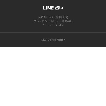
お知らせ
ヘルプ
利用規約
プライバシーポリシー
運営会社
Yahoo! JAPAN
©LY Corporation
このコンテンツは掲載が終了しました | LINE占い