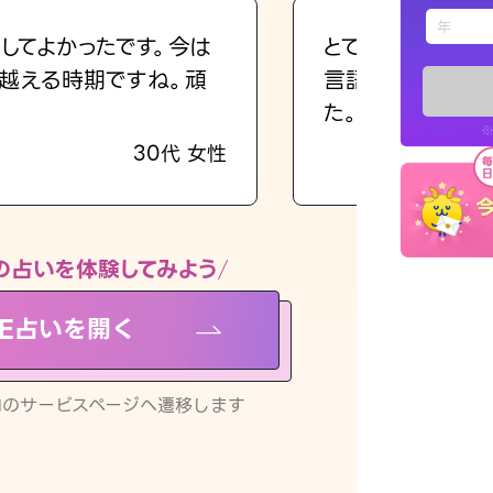
えもじの
してよかったです。今は
とても的確で感じ
越える時期ですね。頑
言語化してくれた
占い記事
た。
※
30代 女性
お知らせ
の占いを体験してみよう
NE占いを開く
※LINEアプ
リ内のサービスページへ遷移します