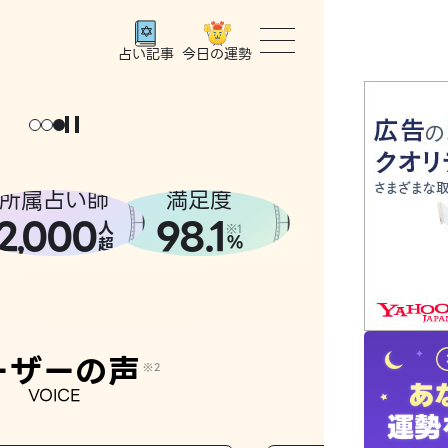
今日の運勢
占い記事
トップ
ユーザー
所属占い師
満足度
2
000
98.1
,
人
相談事例
※1
%
超
占いの流
おすすめ
ーザーの声
※2
VOICE
よくある