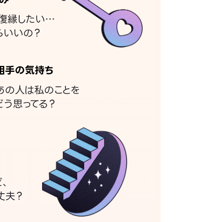
復縁したい…
らいいの？
相手の気持ち
あの人は私のことを
どう思ってる？
ど、
丈夫？