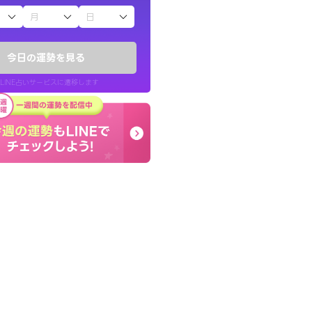
子（占）12星座占い
ていた違和感を
早朝にも関わらず鑑定
ので腑に落ちまし
謝です。私のままでいい
今日の運勢を見る
せてくれます。
LINE占いサービスに遷移します
30代 女性
LINE占いを開く
リ内のサービスページへ遷移します