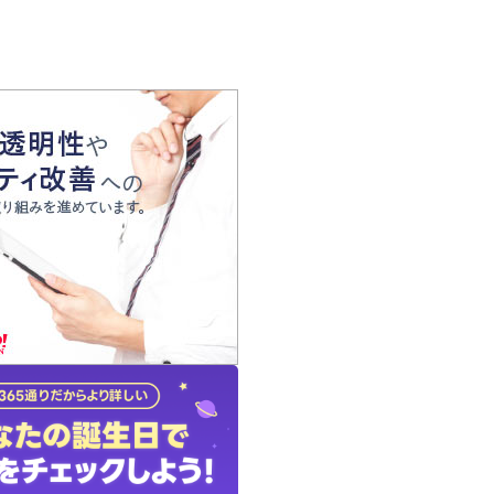
の声
れ
の占い師
質問