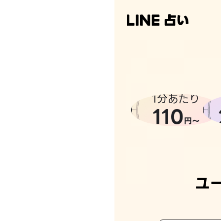
1分あたり
110
円〜
ユ