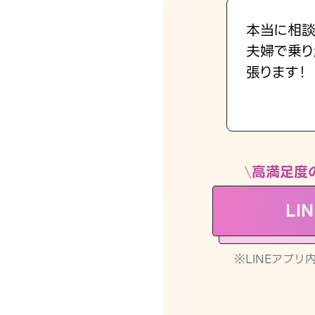
本当に相談
夫婦で乗り
張ります！
高満足度
LI
※LINEアプ