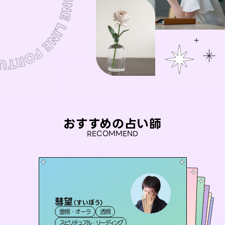
おすすめの占い師
RECOMMEND
彗望
桃源珠羽
（
すいぼう
）
セラピスト理恵
（
とうげんみう
）
アイリス -iris-
おう 霊感オラクル
霊視・オーラ
透視
霊視・オーラ
タロット
未来視師＊花
霊視・オーラ
西洋占星術
タロット
霊視・オーラ
タロット
スピリチュアル・リーディング
スピリチュアル・リーディング