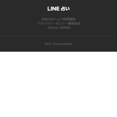
お知らせ
ヘルプ
利用規約
プライバシーポリシー
運営会社
Yahoo! JAPAN
©LY Corporation
このコンテンツは掲載が終了しました | LINE占い