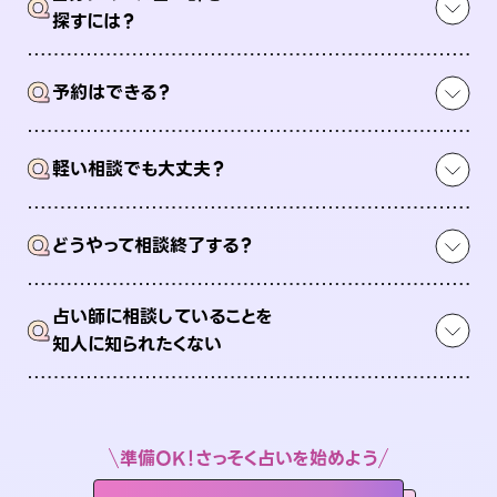
Q
探すには？
Q
予約はできる？
Q
軽い相談でも大丈夫？
Q
どうやって相談終了する？
占い師に相談していることを
Q
知人に知られたくない
準備OK！さっそく占いを始めよう