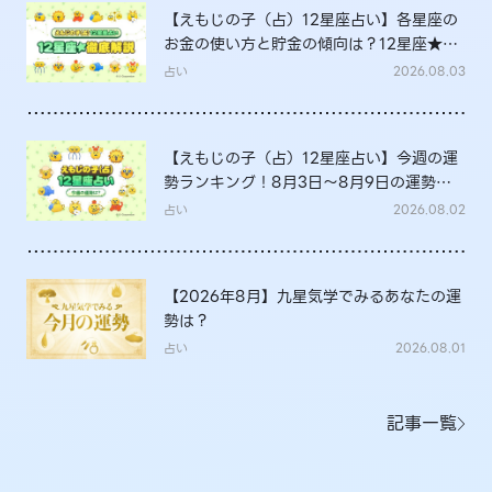
【えもじの子（占）12星座占い】各星座の
お金の使い方と貯金の傾向は？12星座★徹
底解説
占い
2026.08.03
【えもじの子（占）12星座占い】今週の運
勢ランキング！8月3日～8月9日の運勢
は？
占い
2026.08.02
【2026年8月】九星気学でみるあなたの運
勢は？
占い
2026.08.01
記事一覧