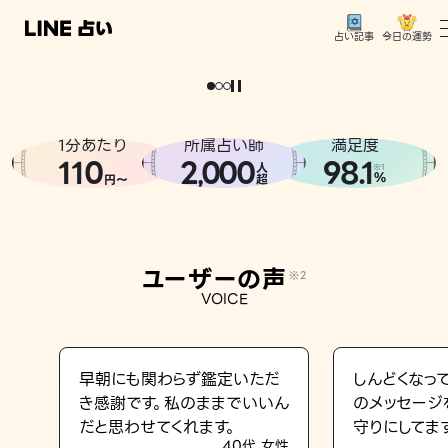
今日の運勢
占い記事
。
どうせなら
運
気
を
味
方
に
し
た
い
、
恋
も
仕
事
も
トップ
ユーザーの声
1分あたり
所属占い師
満足度
相談事例
110
2
000
98.1
,
人
※1
%
円〜
超
占いの流れ
おすすめの占い師
ユーザーの声
※2
よくある質問
VOICE
えもじの子（占）12星座占い
占い記事
早朝にも関わらず鑑定いただ
しんどくなっ
き感謝です。私のままでいいん
のメッセージ
お知らせ
だと思わせてくれます。
守りにしてま
40代 女性