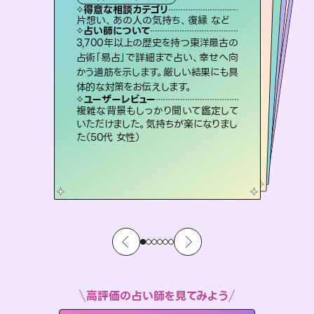
霊視・オーラ
スピリチュアル・リーディング
ルーン
オラクルカード
心理学
得意な相談カテゴリ
得意な相談カテゴリ
得意な相談カテゴリ
スピリチュアル・リーディング
得意な相談カテゴリ
得意な相談カテゴリ
片想い、あの人の気持ち、復縁 など
片想い、あの人の気持ち、復縁 など
片想い、二人の未来、年の差 など
恋愛総合、片想い、二人の未来 など
得意な相談カテゴリ
恋愛総合、あの人の気持ち など
出逢い、片想い、復縁 など
占い師について
占い師について
占い師について
占い師について
占い師について
占い師について
霊視×オラクルカードを使って「今」と
「未来」そして「気になるあの人の気持
ち」まで丁寧に読み解き、恋や人生のヒ
連絡再開、復縁、成就などの報告実績
多数。セラピストとして2万超の施術経
験があるからこそできる鑑定で、より良
恋愛のお悩みの中でも特に「曖昧な関
係」の相談を得意としており、友達以上
恋人未満なお相手との今後や本音を丁
3,700年以上の歴史を持つ東洋最古の
未来には何パターンもの選択肢があり
ます。不安で視えにくくなっているあな
たの素敵な未来を見つけ、その未来を
占術「易占」で詳細まで占い、幸せへ向
かう道筋を示します。厳しい結果にも具
ントを優しく引き出します。
復縁、恋愛、不倫の行方、同性愛や片思い、仕事関係や借金問題まで知りたいことや心の負担になっていることを紐解き、背中をそっと押して導きます。
い未来をサポートします。
選択できるようアドバイスします。
寧に読み解き恋愛成就へと導きます。
ユーザーレビュー
ユーザーレビュー
体的な対策をお伝えします。
ユーザーレビュー
ユーザーレビュー
不安な気持ちが嘘みたいに晴れまし
た…！よく視えていらっしゃるんだなと
ユーザーレビュー
安心感のあり、言い切ってくれる所や濁
さない鑑定のおかげで、毎回自分の気
職場の人の性質や人間関係、本心など
本当によく視えていてびっくり。対策が
とても心温まる鑑定でした。しかもこち
らは何も言っていないのに視えていらっ
ユーザーレビュー
鑑定していただいてアドバイス通りに行
動すると仲が復活してきました。ありが
感じました（40代 女性）
複雑な背景もしっかり聞いて鑑定して
持ちを整えられます（30代 男性）
打てて前向きになれます（40代）
しゃるんだなと驚きです（30代女性）
いただけました。気持ちが楽になりまし
とうございました（40代 女性）
た（50代 女性）
高評価の占い師を見てみよう