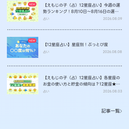
【えもじの子（占）12星座占い】今週の運
勢ランキング！8月10日～8月16日の運勢
は？
占い
2026.08.09
【12星座占い】星座別！ぶっとび度
占い
2026.08.08
【えもじの子（占）12星座占い】各星座の
お金の使い方と貯金の傾向は？12星座★徹
底解説
占い
2026.08.03
記事一覧