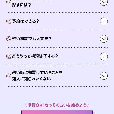
Q
探すには？
Q
予約はできる？
Q
軽い相談でも大丈夫？
Q
どうやって相談終了する？
占い師に相談していることを
Q
知人に知られたくない
準備OK！さっそく占いを始めよう