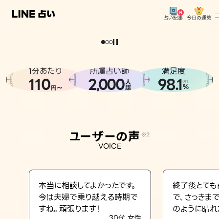
今日の運勢
占い記事
。
どうせなら
運
気
を
味
方
に
し
た
い
、
恋
も
仕
事
も
トップ
ユーザーの声
1分あたり
所属占い師
満足度
相談事例
110
2
000
98.1
,
人
※1
%
円〜
超
占いの流れ
おすすめの占い師
ユーザーの声
※2
よくある質問
VOICE
えもじの子（占）12星座占い
占い記事
本当に相談してよかったです。
終了後とても
今は夫婦で乗り越える時期で
で、さっきま
お知らせ
すね。頑張ります！
のように晴れ
30代 女性