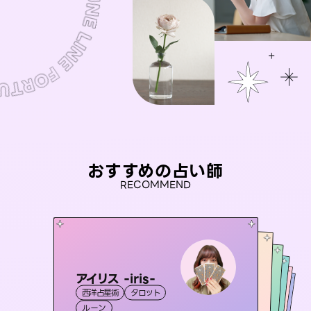
おすすめの占い師
RECOMMEND
アイリス -iris-
おう 霊感オラクル
セラピスト理恵
彗望
桃源珠羽
西洋占星術
タロット
（
すいぼう
霊視・オーラ
）
未来視師＊花
霊視・オーラ
（
とうげんみう
霊視・オーラ
タロット
霊視・オーラ
）
透視
ルーン
オラクルカード