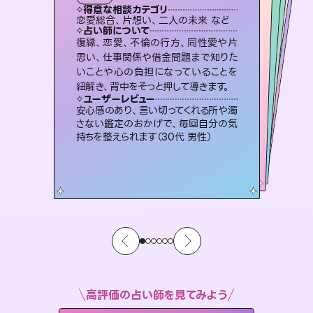
タロット
霊視・オーラ
スピリチュアル・リーディング
スピリチュアル・リーディング
スピリチュアル・リーディング
心理学
得意な相談カテゴリ
得意な相談カテゴリ
得意な相談カテゴリ
スピリチュアル・リーディング
得意な相談カテゴリ
得意な相談カテゴリ
恋愛総合、片想い、二人の未来 など
恋愛総合、あの人の気持ち など
片想い、二人の未来、年の差 など
片想い、あの人の気持ち、復縁 など
得意な相談カテゴリ
片想い、あの人の気持ち、復縁 など
出逢い、片想い、復縁 など
占い師について
占い師について
占い師について
占い師について
占い師について
占い師について
恋愛のお悩みの中でも特に「曖昧な関
係」の相談を得意としており、友達以上
恋人未満なお相手との今後や本音を丁
連絡再開、復縁、成就などの報告実績
多数。セラピストとして2万超の施術経
験があるからこそできる鑑定で、より良
霊視×オラクルカードを使って「今」と
「未来」そして「気になるあの人の気持
ち」まで丁寧に読み解き、恋や人生のヒ
復縁、恋愛、不倫の行方、同性愛や片
未来には何パターンもの選択肢があり
ます。不安で視えにくくなっているあな
たの素敵な未来を見つけ、その未来を
思い、仕事関係や借金問題まで知りた
いことや心の負担になっていることを
寧に読み解き恋愛成就へと導きます。
3,700年以上の歴史を持つ東洋最古の占術「易占」で詳細まで占い、幸せへ向かう道筋を示します。厳しい結果にも具体的な対策をお伝えします。
い未来をサポートします。
選択できるようアドバイスします。
ントを優しく引き出します。
ユーザーレビュー
ユーザーレビュー
紐解き、背中をそっと押して導きます。
ユーザーレビュー
ユーザーレビュー
鑑定していただいてアドバイス通りに行
動すると仲が復活してきました。ありが
ユーザーレビュー
複雑な背景もしっかり聞いて鑑定して
いただけました。気持ちが楽になりまし
職場の人の性質や人間関係、本心など
本当によく視えていてびっくり。対策が
とても心温まる鑑定でした。しかもこち
らは何も言っていないのに視えていらっ
ユーザーレビュー
不安な気持ちが嘘みたいに晴れまし
た…！よく視えていらっしゃるんだなと
とうございました（40代 女性）
安心感のあり、言い切ってくれる所や濁
た（50代 女性）
打てて前向きになれます（40代）
しゃるんだなと驚きです（30代女性）
さない鑑定のおかげで、毎回自分の気
感じました（40代 女性）
持ちを整えられます（30代 男性）
高評価の占い師を見てみよう