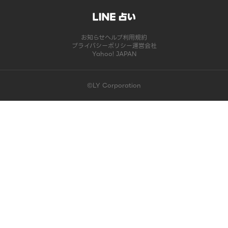
お知らせ
ヘルプ
利用規約
プライバシーポリシー
運営会社
Yahoo! JAPAN
©LY Corporation
このコンテンツは掲載が終了しました | LINE占い