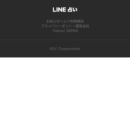
お知らせ
ヘルプ
利用規約
プライバシーポリシー
運営会社
Yahoo! JAPAN
©LY Corporation
このコンテンツは掲載が終了しました | LINE占い