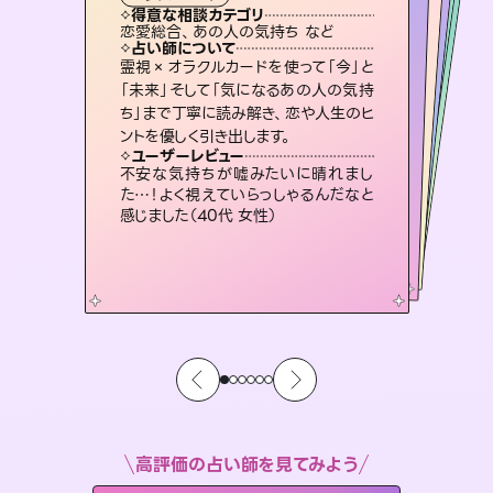
タロット
霊視・オーラ
スピリチュアル・リーディング
ルーン
スピリチュアル・リーディング
透視
得意な相談カテゴリ
得意な相談カテゴリ
得意な相談カテゴリ
スピリチュアル・リーディング
得意な相談カテゴリ
得意な相談カテゴリ
恋愛総合、あの人の気持ち など
出逢い、片想い、復縁 など
片想い、あの人の気持ち、復縁 など
恋愛総合、片想い、二人の未来 など
得意な相談カテゴリ
片想い、二人の未来、年の差 など
片想い、あの人の気持ち、復縁 など
占い師について
占い師について
占い師について
占い師について
占い師について
占い師について
連絡再開、復縁、成就などの報告実績
多数。セラピストとして2万超の施術経
験があるからこそできる鑑定で、より良
恋愛のお悩みの中でも特に「曖昧な関
係」の相談を得意としており、友達以上
恋人未満なお相手との今後や本音を丁
未来には何パターンもの選択肢があり
ます。不安で視えにくくなっているあな
たの素敵な未来を見つけ、その未来を
霊視×オラクルカードを使って「今」と
3,700年以上の歴史を持つ東洋最古の
占術「易占」で詳細まで占い、幸せへ向
かう道筋を示します。厳しい結果にも具
「未来」そして「気になるあの人の気持
ち」まで丁寧に読み解き、恋や人生のヒ
い未来をサポートします。
復縁、恋愛、不倫の行方、同性愛や片思い、仕事関係や借金問題まで知りたいことや心の負担になっていることを紐解き、背中をそっと押して導きます。
寧に読み解き恋愛成就へと導きます。
体的な対策をお伝えします。
選択できるようアドバイスします。
ユーザーレビュー
ユーザーレビュー
ントを優しく引き出します。
ユーザーレビュー
ユーザーレビュー
とても心温まる鑑定でした。しかもこち
らは何も言っていないのに視えていらっ
ユーザーレビュー
安心感のあり、言い切ってくれる所や濁
さない鑑定のおかげで、毎回自分の気
複雑な背景もしっかり聞いて鑑定して
いただけました。気持ちが楽になりまし
鑑定していただいてアドバイス通りに行
動すると仲が復活してきました。ありが
ユーザーレビュー
職場の人の性質や人間関係、本心など
本当によく視えていてびっくり。対策が
しゃるんだなと驚きです（30代女性）
不安な気持ちが嘘みたいに晴れまし
持ちを整えられます（30代 男性）
た（50代 女性）
とうございました（40代 女性）
た…！よく視えていらっしゃるんだなと
打てて前向きになれます（40代）
感じました（40代 女性）
高評価の占い師を見てみよう