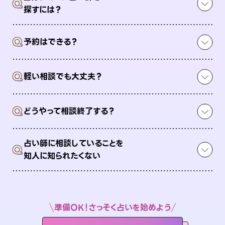
Q
探すには？
Q
予約はできる？
Q
軽い相談でも大丈夫？
Q
どうやって相談終了する？
占い師に相談していることを
Q
知人に知られたくない
準備OK！さっそく占いを始めよう