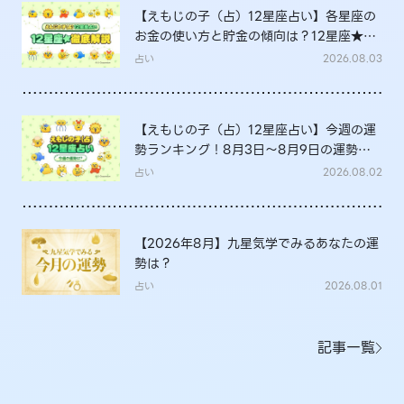
【えもじの子（占）12星座占い】各星座の
お金の使い方と貯金の傾向は？12星座★徹
底解説
占い
2026.08.03
【えもじの子（占）12星座占い】今週の運
勢ランキング！8月3日～8月9日の運勢
は？
占い
2026.08.02
【2026年8月】九星気学でみるあなたの運
勢は？
占い
2026.08.01
記事一覧