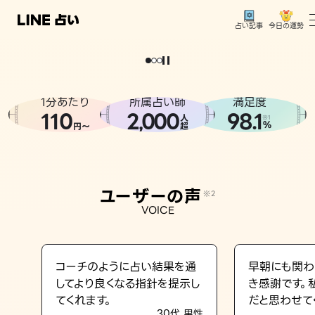
今日の運勢
占い記事
。
どうせなら
運
気
を
味
方
に
し
た
い
、
恋
も
仕
事
も
トップ
ユーザーの声
1分あたり
所属占い師
満足度
相談事例
110
2
000
98.1
,
人
※1
%
円〜
超
占いの流れ
おすすめの占い師
ユーザーの声
※2
よくある質問
VOICE
えもじの子（占）12星座占い
占い記事
コーチのように占い結果を通
早朝にも関わ
してより良くなる指針を提示し
き感謝です。
お知らせ
てくれます。
だと思わせて
30代 男性