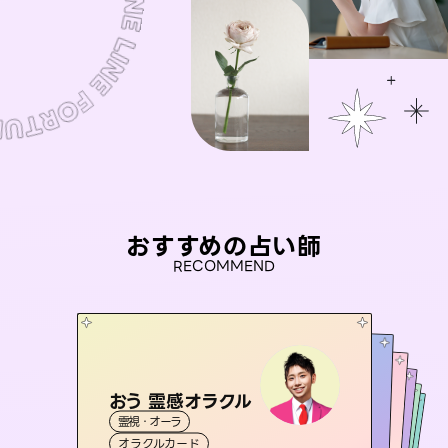
おすすめの占い師
RECOMMEND
おう 霊感オラクル
未来視師＊花
桃源珠羽
アイリス -iris-
（
とうげんみう
セラピスト理恵
霊視・オーラ
）
霊視・オーラ
心理学
彗望
霊視・オーラ
西洋占星術
タロット
（
すいぼう
霊視・オーラ
タロット
オラクルカード
）
スピリチュアル・リーディング