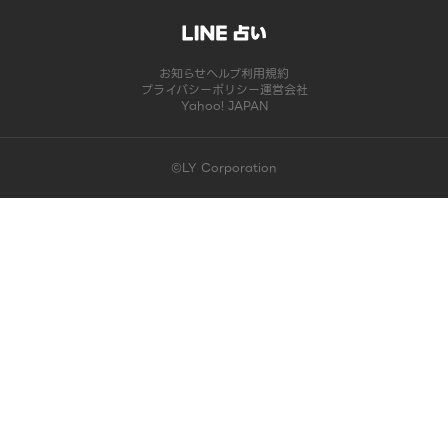
お知らせ
ヘルプ
利用規約
プライバシーポリシー
運営会社
Yahoo! JAPAN
©LY Corporation
このコンテンツは掲載が終了しました | LINE占い