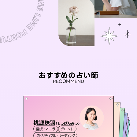
おすすめの占い師
RECOMMEND
桃源珠羽
おう 霊感オラクル
（
とうげんみう
）
セラピスト理恵
未来視師＊花
アイリス -iris-
霊視・オーラ
タロット
霊視・オーラ
彗望
霊視・オーラ
霊視・オーラ
タロット
（
すいぼう
西洋占星術
心理学
スピリチュアル・リーディング
）
オラクルカード
タロット