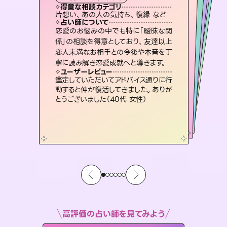
霊視・オーラ
スピリチュアル・リーディング
スピリチュアル・リーディング
ルーン
透視
得意な相談カテゴリ
得意な相談カテゴリ
得意な相談カテゴリ
スピリチュアル・リーディング
得意な相談カテゴリ
得意な相談カテゴリ
片想い、あの人の気持ち、復縁 など
恋愛総合、あの人の気持ち など
片想い、二人の未来、年の差 など
出逢い、片想い、復縁 など
得意な相談カテゴリ
恋愛総合、片想い、二人の未来 など
片想い、あの人の気持ち、復縁 など
占い師について
占い師について
占い師について
占い師について
占い師について
占い師について
復縁、恋愛、不倫の行方、同性愛や片
思い、仕事関係や借金問題まで知りた
いことや心の負担になっていることを
連絡再開、復縁、成就などの報告実績
多数。セラピストとして2万超の施術経
験があるからこそできる鑑定で、より良
霊視×オラクルカードを使って「今」と
「未来」そして「気になるあの人の気持
ち」まで丁寧に読み解き、恋や人生のヒ
恋愛のお悩みの中でも特に「曖昧な関
3,700年以上の歴史を持つ東洋最古の
占術「易占」で詳細まで占い、幸せへ向
かう道筋を示します。厳しい結果にも具
係」の相談を得意としており、友達以上
恋人未満なお相手との今後や本音を丁
紐解き、背中をそっと押して導きます。
未来には何パターンもの選択肢があります。不安で視えにくくなっているあなたの素敵な未来を見つけ、その未来を選択できるようアドバイスします。
い未来をサポートします。
体的な対策をお伝えします。
ントを優しく引き出します。
ユーザーレビュー
ユーザーレビュー
寧に読み解き恋愛成就へと導きます。
ユーザーレビュー
ユーザーレビュー
安心感のあり、言い切ってくれる所や濁
さない鑑定のおかげで、毎回自分の気
ユーザーレビュー
職場の人の性質や人間関係、本心など
本当によく視えていてびっくり。対策が
複雑な背景もしっかり聞いて鑑定して
いただけました。気持ちが楽になりまし
とても心温まる鑑定でした。しかもこち
らは何も言っていないのに視えていらっ
ユーザーレビュー
不安な気持ちが嘘みたいに晴れまし
た…！よく視えていらっしゃるんだなと
持ちを整えられます（30代 男性）
鑑定していただいてアドバイス通りに行
打てて前向きになれます（40代）
た（50代 女性）
しゃるんだなと驚きです（30代女性）
動すると仲が復活してきました。ありが
感じました（40代 女性）
とうございました（40代 女性）
高評価の占い師を見てみよう