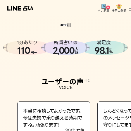
今日の運勢
占い記事
。
どうせなら
運
気
を
味
方
に
し
た
い
、
恋
も
仕
事
も
トップ
ユーザーの声
1分あたり
所属占い師
満足度
相談事例
110
2
000
98.1
,
人
※1
%
円〜
超
占いの流れ
おすすめの占い師
ユーザーの声
※2
よくある質問
VOICE
えもじの子（占）12星座占い
占い記事
本当に相談してよかったです。
しんどくなっ
今は夫婦で乗り越える時期で
のメッセージ
お知らせ
すね。頑張ります！
守りにしてま
30代 女性