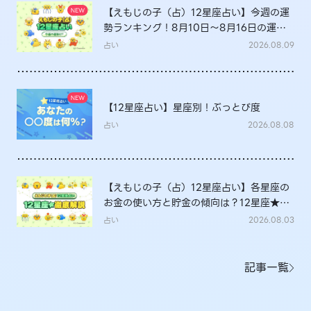
【えもじの子（占）12星座占い】今週の運
勢ランキング！8月10日～8月16日の運勢
は？
占い
2026.08.09
【12星座占い】星座別！ぶっとび度
占い
2026.08.08
【えもじの子（占）12星座占い】各星座の
お金の使い方と貯金の傾向は？12星座★徹
底解説
占い
2026.08.03
記事一覧