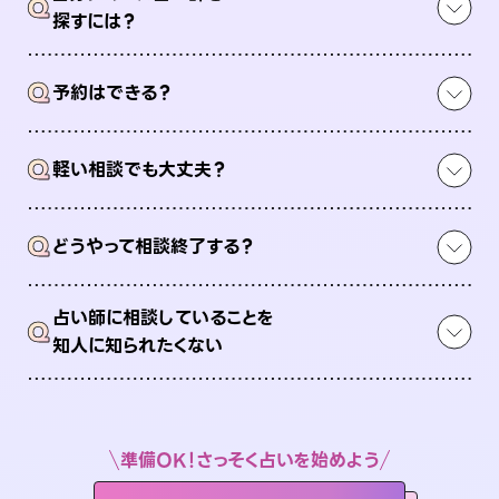
Q
探すには？
Q
予約はできる？
Q
軽い相談でも大丈夫？
Q
どうやって相談終了する？
占い師に相談していることを
Q
知人に知られたくない
準備OK！さっそく占いを始めよう