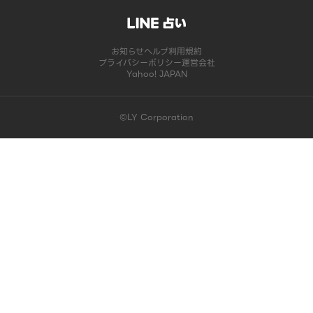
お知らせ
ヘルプ
利用規約
プライバシーポリシー
運営会社
Yahoo! JAPAN
©LY Corporation
このコンテンツは掲載が終了しました | LINE占い