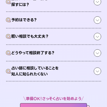
Q
探すには？
Q
予約はできる？
Q
軽い相談でも大丈夫？
Q
どうやって相談終了する？
占い師に相談していることを
Q
知人に知られたくない
準備OK！さっそく占いを始めよう