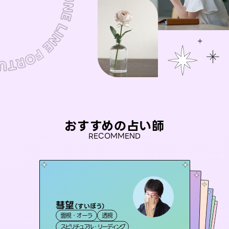
おすすめの占い師
RECOMMEND
彗望
アイリス -iris-
（
すいぼう
）
おう 霊感オラクル
未来視師＊花
セラピスト理恵
霊視・オーラ
透視
西洋占星術
タロット
桃源珠羽
霊視・オーラ
霊視・オーラ
霊視・オーラ
心理学
（
スピリチュアル・リーディング
とうげんみう
ルーン