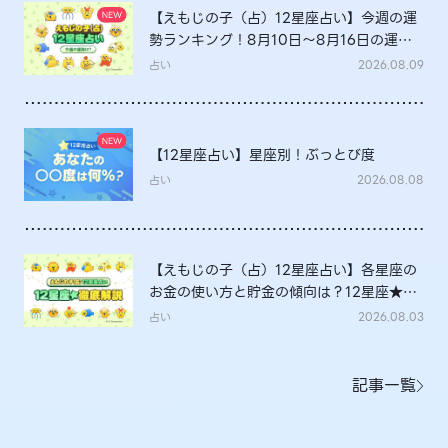
【えもじの子（占）12星座占い】今週の運
勢ランキング！8月10日～8月16日の運勢
は？
占い
2026.08.09
【12星座占い】星座別！ぶっとび度
占い
2026.08.08
【えもじの子（占）12星座占い】各星座の
お金の使い方と貯金の傾向は？12星座★徹
底解説
占い
2026.08.03
記事一覧