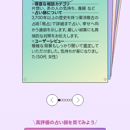
タロット
霊視・オーラ
オラクルカード
）
スピリチュアル・リーディング
スピリチュアル・リーディング
タロット
得意な相談カテゴリ
得意な相談カテゴリ
得意な相談カテゴリ
スピリチュアル・リーディング
得意な相談カテゴリ
得意な相談カテゴリ
片想い、あの人の気持ち、復縁 など
恋愛総合、片想い、二人の未来 など
恋愛総合、あの人の気持ち など
出逢い、片想い、復縁 など
得意な相談カテゴリ
片想い、二人の未来、年の差 など
片想い、あの人の気持ち、復縁 など
占い師について
占い師について
占い師について
占い師について
占い師について
占い師について
連絡再開、復縁、成就などの報告実績
多数。セラピストとして2万超の施術経
験があるからこそできる鑑定で、より良
霊視×オラクルカードを使って「今」と
「未来」そして「気になるあの人の気持
ち」まで丁寧に読み解き、恋や人生のヒ
復縁、恋愛、不倫の行方、同性愛や片
思い、仕事関係や借金問題まで知りた
いことや心の負担になっていることを
3,700年以上の歴史を持つ東洋最古の
恋愛のお悩みの中でも特に「曖昧な関
係」の相談を得意としており、友達以上
恋人未満なお相手との今後や本音を丁
占術「易占」で詳細まで占い、幸せへ向
かう道筋を示します。厳しい結果にも具
い未来をサポートします。
未来には何パターンもの選択肢があります。不安で視えにくくなっているあなたの素敵な未来を見つけ、その未来を選択できるようアドバイスします。
ントを優しく引き出します。
寧に読み解き恋愛成就へと導きます。
紐解き、背中をそっと押して導きます。
ユーザーレビュー
ユーザーレビュー
体的な対策をお伝えします。
ユーザーレビュー
ユーザーレビュー
とても心温まる鑑定でした。しかもこち
らは何も言っていないのに視えていらっ
ユーザーレビュー
職場の人の性質や人間関係、本心など
本当によく視えていてびっくり。対策が
鑑定していただいてアドバイス通りに行
動すると仲が復活してきました。ありが
不安な気持ちが嘘みたいに晴れまし
た…！よく視えていらっしゃるんだなと
ユーザーレビュー
安心感のあり、言い切ってくれる所や濁
さない鑑定のおかげで、毎回自分の気
しゃるんだなと驚きです（30代女性）
複雑な背景もしっかり聞いて鑑定して
打てて前向きになれます（40代）
とうございました（40代 女性）
感じました（40代 女性）
いただけました。気持ちが楽になりまし
持ちを整えられます（30代 男性）
た（50代 女性）
高評価の占い師を見てみよう