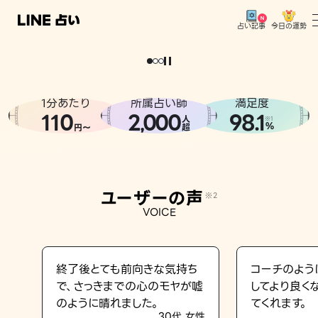
今日の運勢
占い記事
。
どうせなら
運
気
を
味
方
に
し
た
い
、
恋
も
仕
事
も
トップ
ユーザーの声
1分あたり
所属占い師
満足度
相談事例
110
2
000
98.1
,
人
※1
%
円〜
超
占いの流れ
おすすめの占い師
ユーザーの声
※2
よくある質問
VOICE
えもじの子（占）12星座占い
占い記事
終了後とても前向きな気持ち
コーチのよう
で、さっきまでの心のモヤが嘘
してより良く
お知らせ
のように晴れました。
てくれます。
30代 女性