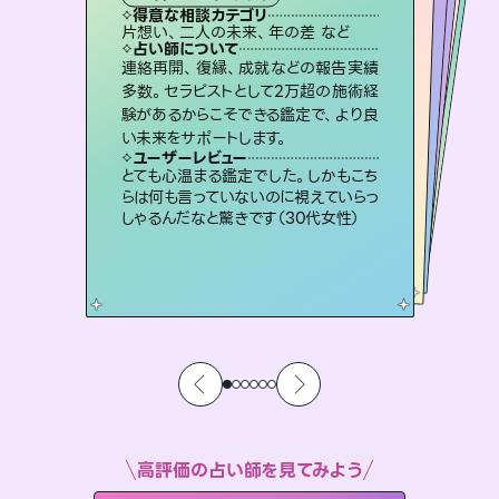
霊視・オーラ
ルーン
スピリチュアル・リーディング
オラクルカード
透視
得意な相談カテゴリ
得意な相談カテゴリ
得意な相談カテゴリ
スピリチュアル・リーディング
得意な相談カテゴリ
得意な相談カテゴリ
片想い、二人の未来、年の差 など
片想い、あの人の気持ち、復縁 など
恋愛総合、片想い、二人の未来 など
出逢い、片想い、復縁 など
得意な相談カテゴリ
恋愛総合、あの人の気持ち など
片想い、あの人の気持ち、復縁 など
占い師について
占い師について
占い師について
占い師について
占い師について
占い師について
霊視×オラクルカードを使って「今」と
「未来」そして「気になるあの人の気持
ち」まで丁寧に読み解き、恋や人生のヒ
復縁、恋愛、不倫の行方、同性愛や片
思い、仕事関係や借金問題まで知りた
いことや心の負担になっていることを
恋愛のお悩みの中でも特に「曖昧な関
係」の相談を得意としており、友達以上
恋人未満なお相手との今後や本音を丁
連絡再開、復縁、成就などの報告実績
3,700年以上の歴史を持つ東洋最古の
占術「易占」で詳細まで占い、幸せへ向
かう道筋を示します。厳しい結果にも具
多数。セラピストとして2万超の施術経
験があるからこそできる鑑定で、より良
ントを優しく引き出します。
未来には何パターンもの選択肢があります。不安で視えにくくなっているあなたの素敵な未来を見つけ、その未来を選択できるようアドバイスします。
紐解き、背中をそっと押して導きます。
体的な対策をお伝えします。
寧に読み解き恋愛成就へと導きます。
ユーザーレビュー
ユーザーレビュー
い未来をサポートします。
ユーザーレビュー
ユーザーレビュー
不安な気持ちが嘘みたいに晴れまし
た…！よく視えていらっしゃるんだなと
ユーザーレビュー
職場の人の性質や人間関係、本心など
本当によく視えていてびっくり。対策が
複雑な背景もしっかり聞いて鑑定して
いただけました。気持ちが楽になりまし
安心感のあり、言い切ってくれる所や濁
さない鑑定のおかげで、毎回自分の気
ユーザーレビュー
鑑定していただいてアドバイス通りに行
動すると仲が復活してきました。ありが
感じました（40代 女性）
とても心温まる鑑定でした。しかもこち
打てて前向きになれます（40代）
た（50代 女性）
持ちを整えられます（30代 男性）
らは何も言っていないのに視えていらっ
とうございました（40代 女性）
しゃるんだなと驚きです（30代女性）
高評価の占い師を見てみよう