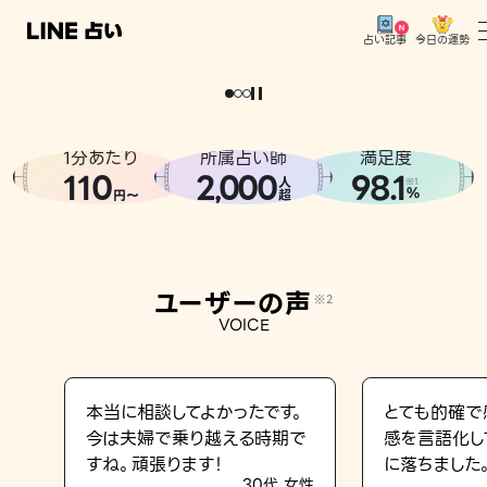
今日の運勢
占い記事
。
どうせなら
運
気
を
味
方
に
し
た
い
、
恋
も
仕
事
も
トップ
ユーザーの声
1分あたり
所属占い師
満足度
相談事例
110
2
000
98.1
,
人
※1
%
円〜
超
占いの流れ
おすすめの占い師
ユーザーの声
※2
よくある質問
VOICE
えもじの子（占）12星座占い
占い記事
本当に相談してよかったです。
とても的確で
今は夫婦で乗り越える時期で
感を言語化し
お知らせ
すね。頑張ります！
に落ちました
30代 女性