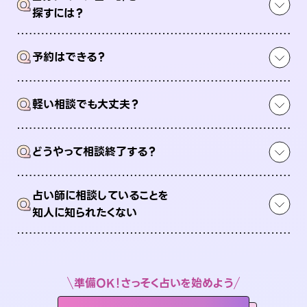
Q
探すには？
Q
予約はできる？
Q
軽い相談でも大丈夫？
Q
どうやって相談終了する？
占い師に相談していることを
Q
知人に知られたくない
準備OK！さっそく占いを始めよう