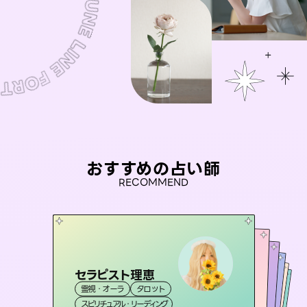
おすすめの占い師
RECOMMEND
セラピスト理恵
桃源珠羽
アイリス -iris-
（
とうげんみう
）
未来視師＊花
おう 霊感オラクル
霊視・オーラ
タロット
霊視・オーラ
タロット
彗望
西洋占星術
タロット
霊視・オーラ
（
すいぼう
霊視・オーラ
心理学
スピリチュアル・リーディング
）
スピリチュアル・リーディング