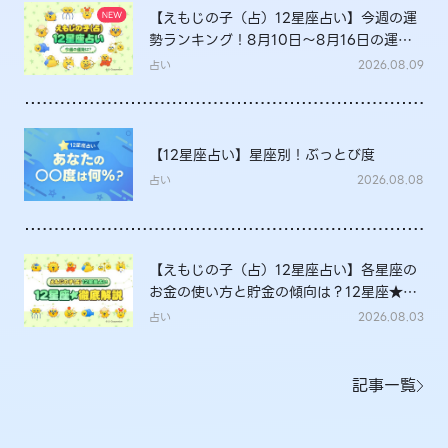
【えもじの子（占）12星座占い】今週の運
勢ランキング！8月10日～8月16日の運勢
は？
占い
2026.08.09
【12星座占い】星座別！ぶっとび度
占い
2026.08.08
【えもじの子（占）12星座占い】各星座の
お金の使い方と貯金の傾向は？12星座★徹
底解説
占い
2026.08.03
記事一覧