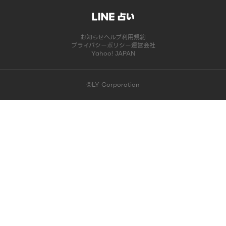
お知らせ
ヘルプ
利用規約
プライバシーポリシー
運営会社
Yahoo! JAPAN
©LY Corporation
このコンテンツは掲載が終了しました | LINE占い