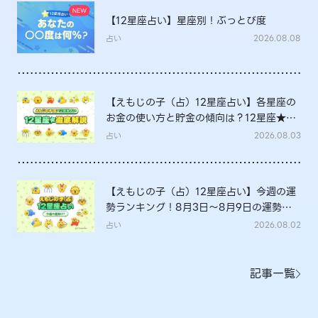
【12星座占い】星座別！ぶっとび度
占い
2026.08.08
【えもじの子（占）12星座占い】各星座の
お金の使い方と貯金の傾向は？12星座★徹
底解説
占い
2026.08.03
【えもじの子（占）12星座占い】今週の運
勢ランキング！8月3日～8月9日の運勢
は？
占い
2026.08.02
記事一覧