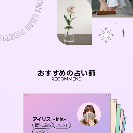
おすすめの占い師
RECOMMEND
アイリス -iris-
おう 霊感オラクル
セラピスト理恵
桃源珠羽
未来視師＊花
西洋占星術
タロット
霊視・オーラ
（
とうげんみう
彗望
霊視・オーラ
）
霊視・オーラ
タロット
（
すいぼう
霊視・オーラ
タロット
ルーン
）
オラクルカード
心理学