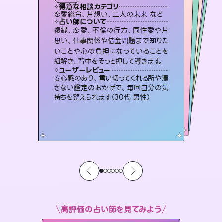
霊視・オーラ
スピリチュアル・リーディング
スピリチュアル・リーディング
スピリチュアル・リーディング
透視
得意な相談カテゴリ
得意な相談カテゴリ
得意な相談カテゴリ
スピリチュアル・リーディング
得意な相談カテゴリ
得意な相談カテゴリ
恋愛総合、片想い、二人の未来 など
恋愛総合、あの人の気持ち など
片想い、二人の未来、年の差 など
片想い、あの人の気持ち、復縁 など
得意な相談カテゴリ
出逢い、片想い、復縁 など
片想い、あの人の気持ち、復縁 など
占い師について
占い師について
占い師について
占い師について
占い師について
占い師について
未来には何パターンもの選択肢があり
ます。不安で視えにくくなっているあな
たの素敵な未来を見つけ、その未来を
連絡再開、復縁、成就などの報告実績
多数。セラピストとして2万超の施術経
験があるからこそできる鑑定で、より良
霊視×オラクルカードを使って「今」と
「未来」そして「気になるあの人の気持
ち」まで丁寧に読み解き、恋や人生のヒ
復縁、恋愛、不倫の行方、同性愛や片
3,700年以上の歴史を持つ東洋最古の
占術「易占」で詳細まで占い、幸せへ向
かう道筋を示します。厳しい結果にも具
思い、仕事関係や借金問題まで知りた
いことや心の負担になっていることを
選択できるようアドバイスします。
恋愛のお悩みの中でも特に「曖昧な関係」の相談を得意としており、友達以上恋人未満なお相手との今後や本音を丁寧に読み解き恋愛成就へと導きます。
い未来をサポートします。
体的な対策をお伝えします。
ントを優しく引き出します。
ユーザーレビュー
ユーザーレビュー
紐解き、背中をそっと押して導きます。
ユーザーレビュー
ユーザーレビュー
職場の人の性質や人間関係、本心など
本当によく視えていてびっくり。対策が
ユーザーレビュー
鑑定していただいてアドバイス通りに行
動すると仲が復活してきました。ありが
複雑な背景もしっかり聞いて鑑定して
いただけました。気持ちが楽になりまし
とても心温まる鑑定でした。しかもこち
らは何も言っていないのに視えていらっ
ユーザーレビュー
不安な気持ちが嘘みたいに晴れまし
た…！よく視えていらっしゃるんだなと
打てて前向きになれます（40代）
安心感のあり、言い切ってくれる所や濁
とうございました（40代 女性）
た（50代 女性）
しゃるんだなと驚きです（30代女性）
さない鑑定のおかげで、毎回自分の気
感じました（40代 女性）
持ちを整えられます（30代 男性）
高評価の占い師を見てみよう