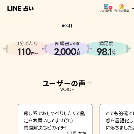
今日の運勢
占い記事
。
どうせなら
運
気
を
味
方
に
し
た
い
、
恋
も
仕
事
も
トップ
ユーザーの声
1分あたり
所属占い師
満足度
相談事例
110
2
000
98.1
,
人
※1
%
円〜
超
占いの流れ
おすすめの占い師
ユーザーの声
※2
よくある質問
VOICE
えもじの子（占）12星座占い
占い記事
癒し系でおしゃべりしたくて鑑
とても的確で
定をお願いしてます(笑)
感を言語化し
お知らせ
問題解決もピカイチ！
に落ちました
50代 女性