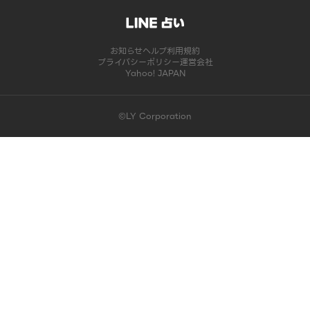
お知らせ
ヘルプ
利用規約
プライバシーポリシー
運営会社
Yahoo! JAPAN
©LY Corporation
このコンテンツは掲載が終了しました | LINE占い