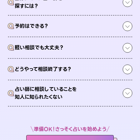
Q
探すには？
Q
予約はできる？
Q
軽い相談でも大丈夫？
Q
どうやって相談終了する？
占い師に相談していることを
Q
知人に知られたくない
準備OK！さっそく占いを始めよう