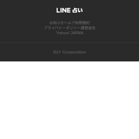
お知らせ
ヘルプ
利用規約
プライバシーポリシー
運営会社
Yahoo! JAPAN
©LY Corporation
このコンテンツは掲載が終了しました | LINE占い