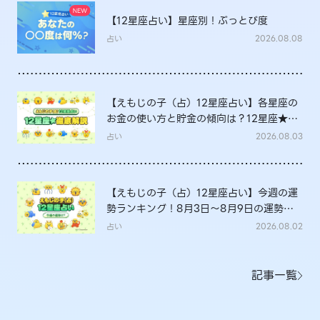
【12星座占い】星座別！ぶっとび度
占い
2026.08.08
【えもじの子（占）12星座占い】各星座の
お金の使い方と貯金の傾向は？12星座★徹
底解説
占い
2026.08.03
【えもじの子（占）12星座占い】今週の運
勢ランキング！8月3日～8月9日の運勢
は？
占い
2026.08.02
記事一覧