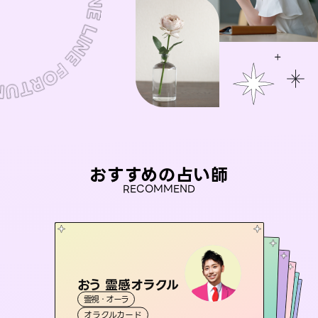
おすすめの占い師
RECOMMEND
おう 霊感オラクル
セラピスト理恵
アイリス -iris-
桃源珠羽
彗望
霊視・オーラ
霊視・オーラ
（
とうげんみう
タロット
（
未来視師＊花
すいぼう
西洋占星術
）
）
タロット
霊視・オーラ
霊視・オーラ
タロット
オラクルカード
スピリチュアル・リーディング
透視