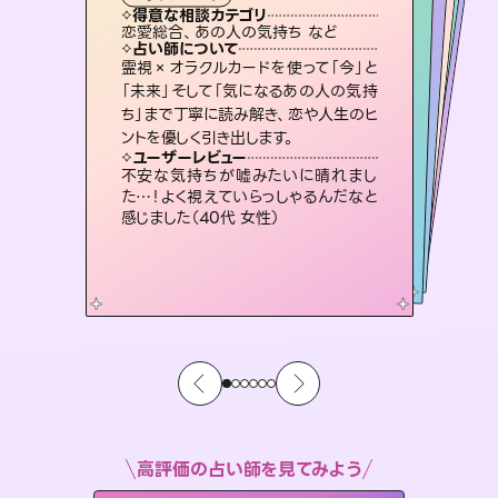
霊視・オーラ
ルーン
スピリチュアル・リーディング
スピリチュアル・リーディング
心理学
得意な相談カテゴリ
得意な相談カテゴリ
得意な相談カテゴリ
スピリチュアル・リーディング
得意な相談カテゴリ
得意な相談カテゴリ
恋愛総合、あの人の気持ち など
片想い、二人の未来、年の差 など
恋愛総合、片想い、二人の未来 など
片想い、あの人の気持ち、復縁 など
得意な相談カテゴリ
片想い、あの人の気持ち、復縁 など
出逢い、片想い、復縁 など
占い師について
占い師について
占い師について
占い師について
占い師について
占い師について
3,700年以上の歴史を持つ東洋最古の
占術「易占」で詳細まで占い、幸せへ向
かう道筋を示します。厳しい結果にも具
復縁、恋愛、不倫の行方、同性愛や片
思い、仕事関係や借金問題まで知りた
いことや心の負担になっていることを
連絡再開、復縁、成就などの報告実績
多数。セラピストとして2万超の施術経
験があるからこそできる鑑定で、より良
霊視×オラクルカードを使って「今」と
未来には何パターンもの選択肢があり
ます。不安で視えにくくなっているあな
たの素敵な未来を見つけ、その未来を
「未来」そして「気になるあの人の気持
ち」まで丁寧に読み解き、恋や人生のヒ
体的な対策をお伝えします。
恋愛のお悩みの中でも特に「曖昧な関係」の相談を得意としており、友達以上恋人未満なお相手との今後や本音を丁寧に読み解き恋愛成就へと導きます。
紐解き、背中をそっと押して導きます。
選択できるようアドバイスします。
い未来をサポートします。
ユーザーレビュー
ユーザーレビュー
ントを優しく引き出します。
ユーザーレビュー
ユーザーレビュー
複雑な背景もしっかり聞いて鑑定して
いただけました。気持ちが楽になりまし
ユーザーレビュー
鑑定していただいてアドバイス通りに行
動すると仲が復活してきました。ありが
職場の人の性質や人間関係、本心など
本当によく視えていてびっくり。対策が
安心感のあり、言い切ってくれる所や濁
さない鑑定のおかげで、毎回自分の気
ユーザーレビュー
とても心温まる鑑定でした。しかもこち
らは何も言っていないのに視えていらっ
た（50代 女性）
不安な気持ちが嘘みたいに晴れまし
とうございました（40代 女性）
打てて前向きになれます（40代）
持ちを整えられます（30代 男性）
た…！よく視えていらっしゃるんだなと
しゃるんだなと驚きです（30代女性）
感じました（40代 女性）
高評価の占い師を見てみよう