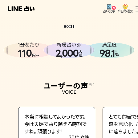
今日の運勢
占い記事
。
どうせなら
運
気
を
味
方
に
し
た
い
、
恋
も
仕
事
も
トップ
ユーザーの声
1分あたり
所属占い師
満足度
相談事例
110
2
000
98.1
,
人
※1
%
円〜
超
占いの流れ
おすすめの占い師
ユーザーの声
※2
よくある質問
VOICE
えもじの子（占）12星座占い
占い記事
本当に相談してよかったです。
とても的確で
今は夫婦で乗り越える時期で
感を言語化し
お知らせ
すね。頑張ります！
に落ちました
30代 女性