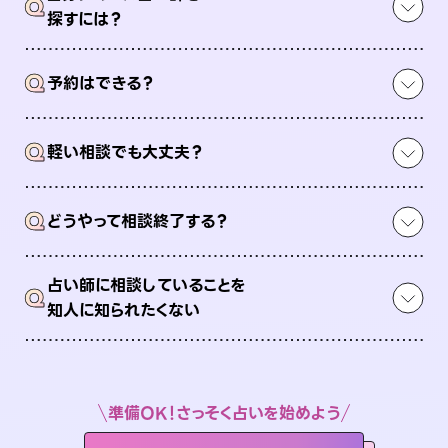
Q
探すには？
Q
予約はできる？
Q
軽い相談でも大丈夫？
Q
どうやって相談終了する？
占い師に相談していることを
Q
知人に知られたくない
準備OK！さっそく占いを始めよう