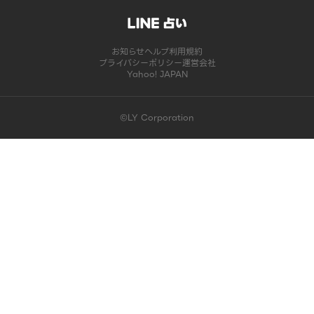
お知らせ
ヘルプ
利用規約
プライバシーポリシー
運営会社
Yahoo! JAPAN
©LY Corporation
このコンテンツは掲載が終了しました | LINE占い