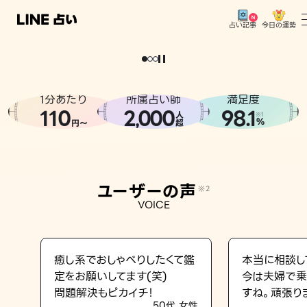
今日の運勢
占い記事
。
どうせなら
運
気
を
味
方
に
し
た
い
、
恋
も
仕
事
も
トップ
ユーザーの声
1分あたり
所属占い師
満足度
相談事例
110
2
000
98.1
,
人
※1
%
円〜
超
占いの流れ
おすすめの占い師
ユーザーの声
※2
よくある質問
VOICE
えもじの子（占）12星座占い
占い記事
癒し系でおしゃべりしたくて鑑
本当に相談し
定をお願いしてます(笑)
今は夫婦で乗
お知らせ
問題解決もピカイチ！
すね。頑張り
50代 女性