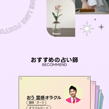
おすすめの占い師
RECOMMEND
おう 霊感オラクル
桃源珠羽
アイリス -iris-
（
とうげんみう
）
セラピスト理恵
未来視師＊花
霊視・オーラ
霊視・オーラ
タロット
彗望
西洋占星術
タロット
霊視・オーラ
（
すいぼう
霊視・オーラ
タロット
オラクルカード
）
スピリチュアル・リーディング
心理学