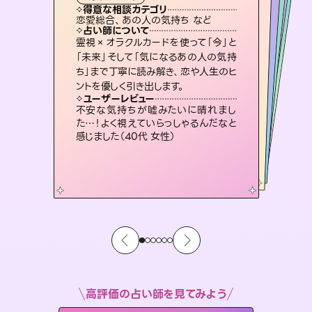
霊視・オーラ
ルーン
スピリチュアル・リーディング
スピリチュアル・リーディング
透視
得意な相談カテゴリ
得意な相談カテゴリ
得意な相談カテゴリ
スピリチュアル・リーディング
得意な相談カテゴリ
得意な相談カテゴリ
恋愛総合、あの人の気持ち など
片想い、あの人の気持ち、復縁 など
恋愛総合、片想い、二人の未来 など
片想い、二人の未来、年の差 など
得意な相談カテゴリ
出逢い、片想い、復縁 など
片想い、あの人の気持ち、復縁 など
占い師について
占い師について
占い師について
占い師について
占い師について
占い師について
未来には何パターンもの選択肢があり
ます。不安で視えにくくなっているあな
たの素敵な未来を見つけ、その未来を
復縁、恋愛、不倫の行方、同性愛や片
思い、仕事関係や借金問題まで知りた
いことや心の負担になっていることを
恋愛のお悩みの中でも特に「曖昧な関
係」の相談を得意としており、友達以上
恋人未満なお相手との今後や本音を丁
霊視×オラクルカードを使って「今」と
3,700年以上の歴史を持つ東洋最古の
占術「易占」で詳細まで占い、幸せへ向
かう道筋を示します。厳しい結果にも具
「未来」そして「気になるあの人の気持
ち」まで丁寧に読み解き、恋や人生のヒ
選択できるようアドバイスします。
連絡再開、復縁、成就などの報告実績多数。セラピストとして2万超の施術経験があるからこそできる鑑定で、より良い未来をサポートします。
紐解き、背中をそっと押して導きます。
体的な対策をお伝えします。
寧に読み解き恋愛成就へと導きます。
ユーザーレビュー
ユーザーレビュー
ントを優しく引き出します。
ユーザーレビュー
ユーザーレビュー
職場の人の性質や人間関係、本心など
本当によく視えていてびっくり。対策が
ユーザーレビュー
とても心温まる鑑定でした。しかもこち
らは何も言っていないのに視えていらっ
複雑な背景もしっかり聞いて鑑定して
いただけました。気持ちが楽になりまし
安心感のあり、言い切ってくれる所や濁
さない鑑定のおかげで、毎回自分の気
ユーザーレビュー
鑑定していただいてアドバイス通りに行
動すると仲が復活してきました。ありが
打てて前向きになれます（40代）
不安な気持ちが嘘みたいに晴れまし
しゃるんだなと驚きです（30代女性）
た（50代 女性）
持ちを整えられます（30代 男性）
た…！よく視えていらっしゃるんだなと
とうございました（40代 女性）
感じました（40代 女性）
高評価の占い師を見てみよう