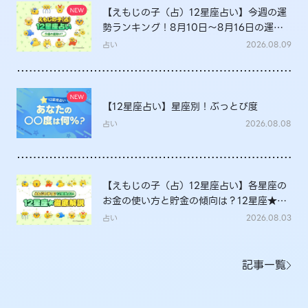
【えもじの子（占）12星座占い】今週の運
勢ランキング！8月10日～8月16日の運勢
は？
占い
2026.08.09
【12星座占い】星座別！ぶっとび度
占い
2026.08.08
【えもじの子（占）12星座占い】各星座の
お金の使い方と貯金の傾向は？12星座★徹
底解説
占い
2026.08.03
記事一覧