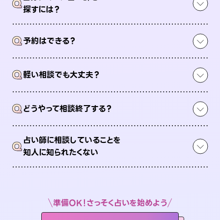
Q
探すには？
Q
予約はできる？
Q
軽い相談でも大丈夫？
Q
どうやって相談終了する？
占い師に相談していることを
Q
知人に知られたくない
準備OK！さっそく占いを始めよう