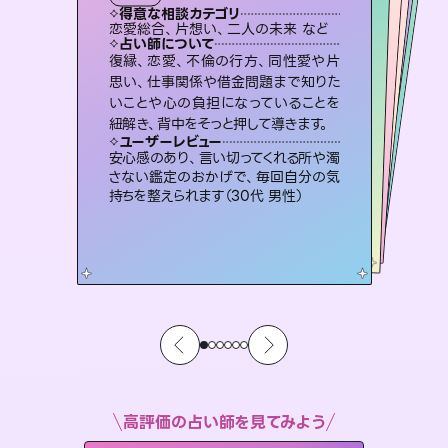
霊視・オーラ
オラクルカード
スピリチュアル・リーディング
スピリチュアル・リーディング
タロット
得意な相談カテゴリ
得意な相談カテゴリ
得意な相談カテゴリ
スピリチュアル・リーディング
得意な相談カテゴリ
得意な相談カテゴリ
恋愛総合、片想い、二人の未来 など
片想い、あの人の気持ち、復縁 など
恋愛総合、あの人の気持ち など
片想い、あの人の気持ち、復縁 など
得意な相談カテゴリ
出逢い、片想い、復縁 など
片想い、二人の未来、年の差 など
占い師について
占い師について
占い師について
占い師について
占い師について
占い師について
未来には何パターンもの選択肢があり
ます。不安で視えにくくなっているあな
たの素敵な未来を見つけ、その未来を
霊視×オラクルカードを使って「今」と
「未来」そして「気になるあの人の気持
ち」まで丁寧に読み解き、恋や人生のヒ
3,700年以上の歴史を持つ東洋最古の
占術「易占」で詳細まで占い、幸せへ向
かう道筋を示します。厳しい結果にも具
復縁、恋愛、不倫の行方、同性愛や片
連絡再開、復縁、成就などの報告実績
多数。セラピストとして2万超の施術経
験があるからこそできる鑑定で、より良
思い、仕事関係や借金問題まで知りた
いことや心の負担になっていることを
選択できるようアドバイスします。
恋愛のお悩みの中でも特に「曖昧な関係」の相談を得意としており、友達以上恋人未満なお相手との今後や本音を丁寧に読み解き恋愛成就へと導きます。
ントを優しく引き出します。
い未来をサポートします。
体的な対策をお伝えします。
ユーザーレビュー
ユーザーレビュー
紐解き、背中をそっと押して導きます。
ユーザーレビュー
ユーザーレビュー
職場の人の性質や人間関係、本心など
本当によく視えていてびっくり。対策が
ユーザーレビュー
鑑定していただいてアドバイス通りに行
動すると仲が復活してきました。ありが
とても心温まる鑑定でした。しかもこち
らは何も言っていないのに視えていらっ
不安な気持ちが嘘みたいに晴れまし
た…！よく視えていらっしゃるんだなと
ユーザーレビュー
複雑な背景もしっかり聞いて鑑定して
いただけました。気持ちが楽になりまし
打てて前向きになれます（40代）
安心感のあり、言い切ってくれる所や濁
とうございました（40代 女性）
しゃるんだなと驚きです（30代女性）
感じました（40代 女性）
さない鑑定のおかげで、毎回自分の気
た（50代 女性）
持ちを整えられます（30代 男性）
高評価の占い師を見てみよう