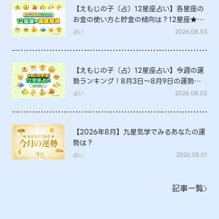
【えもじの子（占）12星座占い】各星座の
お金の使い方と貯金の傾向は？12星座★徹
底解説
占い
2026.08.03
【えもじの子（占）12星座占い】今週の運
勢ランキング！8月3日～8月9日の運勢
は？
占い
2026.08.02
【2026年8月】九星気学でみるあなたの運
勢は？
占い
2026.08.01
記事一覧