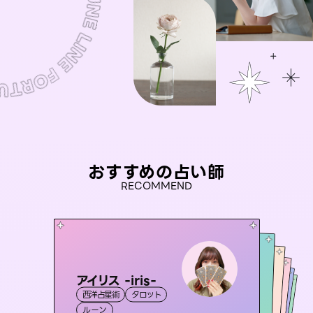
おすすめの占い師
RECOMMEND
アイリス -iris-
彗望
おう 霊感オラクル
（
すいぼう
）
桃源珠羽
未来視師＊花
西洋占星術
タロット
霊視・オーラ
（
とうげんみう
透視
セラピスト理恵
霊視・オーラ
）
霊視・オーラ
霊視・オーラ
タロット
ルーン
スピリチュアル・リーディング
心理学