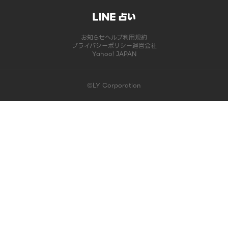
お知らせ
ヘルプ
利用規約
プライバシーポリシー
運営会社
Yahoo! JAPAN
©LY Corporation
このコンテンツは掲載が終了しました | LINE占い