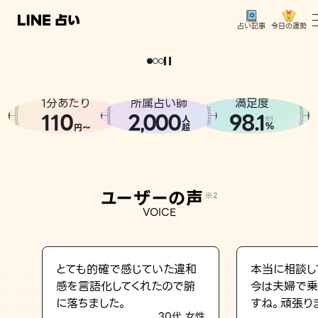
今日の運勢
占い記事
。
どうせなら
運
気
を
味
方
に
し
た
い
、
恋
も
仕
事
も
トップ
ユーザーの声
1分あたり
所属占い師
満足度
相談事例
110
2
000
98.1
,
人
※1
%
円〜
超
占いの流れ
おすすめの占い師
ユーザーの声
※2
よくある質問
VOICE
えもじの子（占）12星座占い
占い記事
とても的確で感じていた違和
本当に相談し
感を言語化してくれたので腑
今は夫婦で乗
お知らせ
に落ちました。
すね。頑張り
30代 女性