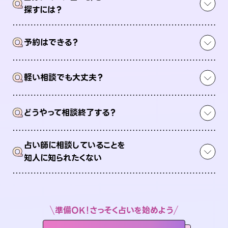
Q
探すには？
Q
予約はできる？
Q
軽い相談でも大丈夫？
Q
どうやって相談終了する？
占い師に相談していることを
Q
知人に知られたくない
準備OK！さっそく占いを始めよう