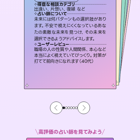
霊視・オーラ
スピリチュアル・リーディング
スピリチュアル・リーディング
ルーン
得意な相談カテゴリ
得意な相談カテゴリ
得意な相談カテゴリ
オラクルカード
得意な相談カテゴリ
得意な相談カテゴリ
出逢い、片想い、復縁 など
片想い、あの人の気持ち、復縁 など
片想い、二人の未来、年の差 など
片想い、あの人の気持ち、復縁 など
得意な相談カテゴリ
恋愛総合、片想い、二人の未来 など
恋愛総合、あの人の気持ち など
占い師について
占い師について
占い師について
占い師について
占い師について
占い師について
復縁、恋愛、不倫の行方、同性愛や片
思い、仕事関係や借金問題まで知りた
いことや心の負担になっていることを
連絡再開、復縁、成就などの報告実績
多数。セラピストとして2万超の施術経
験があるからこそできる鑑定で、より良
恋愛のお悩みの中でも特に「曖昧な関
係」の相談を得意としており、友達以上
恋人未満なお相手との今後や本音を丁
未来には何パターンもの選択肢があり
霊視×オラクルカードを使って「今」と
「未来」そして「気になるあの人の気持
ち」まで丁寧に読み解き、恋や人生のヒ
ます。不安で視えにくくなっているあな
たの素敵な未来を見つけ、その未来を
紐解き、背中をそっと押して導きます。
3,700年以上の歴史を持つ東洋最古の占術「易占」で詳細まで占い、幸せへ向かう道筋を示します。厳しい結果にも具体的な対策をお伝えします。
い未来をサポートします。
ントを優しく引き出します。
寧に読み解き恋愛成就へと導きます。
ユーザーレビュー
ユーザーレビュー
選択できるようアドバイスします。
ユーザーレビュー
ユーザーレビュー
安心感のあり、言い切ってくれる所や濁
さない鑑定のおかげで、毎回自分の気
ユーザーレビュー
複雑な背景もしっかり聞いて鑑定して
いただけました。気持ちが楽になりまし
不安な気持ちが嘘みたいに晴れまし
た…！よく視えていらっしゃるんだなと
とても心温まる鑑定でした。しかもこち
らは何も言っていないのに視えていらっ
ユーザーレビュー
鑑定していただいてアドバイス通りに行
動すると仲が復活してきました。ありが
持ちを整えられます（30代 男性）
職場の人の性質や人間関係、本心など
た（50代 女性）
感じました（40代 女性）
しゃるんだなと驚きです（30代女性）
本当によく視えていてびっくり。対策が
とうございました（40代 女性）
打てて前向きになれます（40代）
高評価の占い師を見てみよう