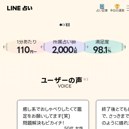
今日の運勢
占い記事
。
どうせなら
運
気
を
味
方
に
し
た
い
、
恋
も
仕
事
も
トップ
ユーザーの声
1分あたり
所属占い師
満足度
相談事例
110
2
000
98.1
,
人
※1
%
円〜
超
占いの流れ
おすすめの占い師
ユーザーの声
※2
よくある質問
VOICE
えもじの子（占）12星座占い
占い記事
癒し系でおしゃべりしたくて鑑
終了後とても
定をお願いしてます(笑)
で、さっきま
お知らせ
問題解決もピカイチ！
のように晴れ
50代 女性