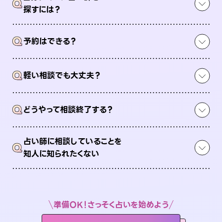
Q
探すには？
Q
予約はできる？
Q
軽い相談でも大丈夫？
Q
どうやって相談終了する？
占い師に相談していることを
Q
知人に知られたくない
準備OK！さっそく占いを始めよう