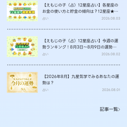
【えもじの子（占）12星座占い】各星座の
お金の使い方と貯金の傾向は？12星座★徹
底解説
占い
2026.08.03
【えもじの子（占）12星座占い】今週の運
勢ランキング！8月3日～8月9日の運勢
は？
占い
2026.08.02
【2026年8月】九星気学でみるあなたの運
勢は？
占い
2026.08.01
記事一覧