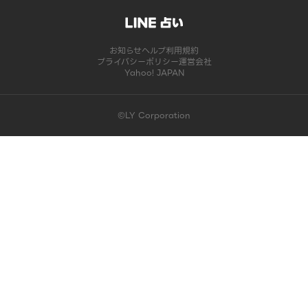
お知らせ
ヘルプ
利用規約
プライバシーポリシー
運営会社
Yahoo! JAPAN
©LY Corporation
このコンテンツは掲載が終了しました | LINE占い