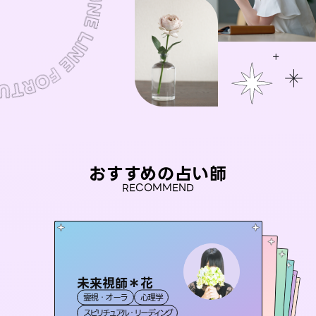
おすすめの占い師
RECOMMEND
未来視師＊花
桃源珠羽
セラピスト理恵
（
とうげんみう
）
彗望
アイリス -iris-
霊視・オーラ
心理学
（
すいぼう
霊視・オーラ
）
タロット
おう 霊感オラクル
霊視・オーラ
霊視・オーラ
タロット
西洋占星術
透視
スピリチュアル・リーディング
スピリチュアル・リーディング
タロット