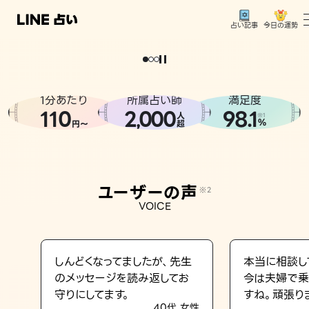
今日の運勢
占い記事
。
どうせなら
運
気
を
味
方
に
し
た
い
、
恋
も
仕
事
も
トップ
ユーザーの声
1分あたり
所属占い師
満足度
相談事例
110
2
000
98.1
,
人
※1
%
円〜
超
占いの流れ
おすすめの占い師
ユーザーの声
※2
よくある質問
VOICE
えもじの子（占）12星座占い
占い記事
しんどくなってましたが、先生
本当に相談し
のメッセージを読み返してお
今は夫婦で乗
お知らせ
守りにしてます。
すね。頑張り
40代 女性