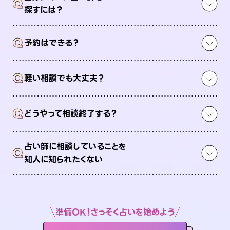
Q
探すには？
Q
予約はできる？
Q
軽い相談でも大丈夫？
Q
どうやって相談終了する？
占い師に相談していることを
Q
知人に知られたくない
準備OK！さっそく占いを始めよう