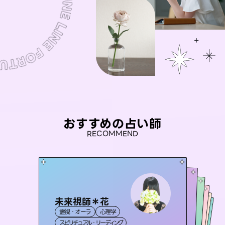
おすすめの占い師
RECOMMEND
未来視師＊花
アイリス -iris-
セラピスト理恵
桃源珠羽
おう 霊感オラクル
霊視・オーラ
心理学
西洋占星術
（
とうげんみう
タロット
彗望
霊視・オーラ
）
霊視・オーラ
タロット
（
すいぼう
霊視・オーラ
タロット
スピリチュアル・リーディング
）
ルーン