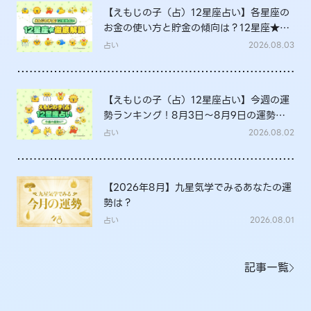
【えもじの子（占）12星座占い】各星座の
お金の使い方と貯金の傾向は？12星座★徹
底解説
占い
2026.08.03
【えもじの子（占）12星座占い】今週の運
勢ランキング！8月3日～8月9日の運勢
は？
占い
2026.08.02
【2026年8月】九星気学でみるあなたの運
勢は？
占い
2026.08.01
記事一覧