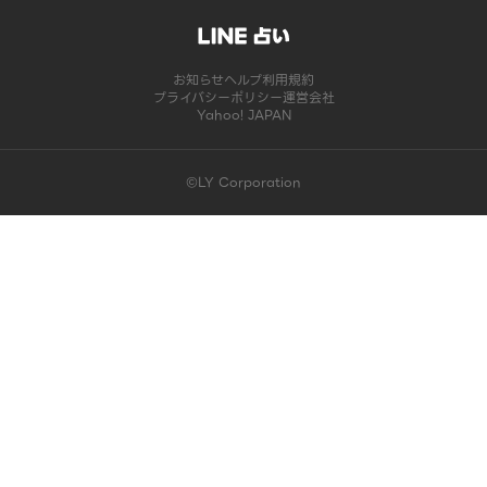
お知らせ
ヘルプ
利用規約
プライバシーポリシー
運営会社
Yahoo! JAPAN
©LY Corporation
このコンテンツは掲載が終了しました | LINE占い