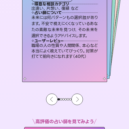
霊視・オーラ
スピリチュアル・リーディング
スピリチュアル・リーディング
オラクルカード
透視
得意な相談カテゴリ
得意な相談カテゴリ
得意な相談カテゴリ
スピリチュアル・リーディング
得意な相談カテゴリ
得意な相談カテゴリ
出逢い、片想い、復縁 など
恋愛総合、片想い、二人の未来 など
片想い、二人の未来、年の差 など
片想い、あの人の気持ち、復縁 など
得意な相談カテゴリ
恋愛総合、あの人の気持ち など
片想い、あの人の気持ち、復縁 など
占い師について
占い師について
占い師について
占い師について
占い師について
占い師について
霊視×オラクルカードを使って「今」と
「未来」そして「気になるあの人の気持
ち」まで丁寧に読み解き、恋や人生のヒ
連絡再開、復縁、成就などの報告実績
多数。セラピストとして2万超の施術経
験があるからこそできる鑑定で、より良
復縁、恋愛、不倫の行方、同性愛や片
思い、仕事関係や借金問題まで知りた
いことや心の負担になっていることを
未来には何パターンもの選択肢があり
3,700年以上の歴史を持つ東洋最古の
占術「易占」で詳細まで占い、幸せへ向
かう道筋を示します。厳しい結果にも具
ます。不安で視えにくくなっているあな
たの素敵な未来を見つけ、その未来を
ントを優しく引き出します。
恋愛のお悩みの中でも特に「曖昧な関係」の相談を得意としており、友達以上恋人未満なお相手との今後や本音を丁寧に読み解き恋愛成就へと導きます。
い未来をサポートします。
体的な対策をお伝えします。
紐解き、背中をそっと押して導きます。
ユーザーレビュー
ユーザーレビュー
選択できるようアドバイスします。
ユーザーレビュー
ユーザーレビュー
不安な気持ちが嘘みたいに晴れまし
た…！よく視えていらっしゃるんだなと
ユーザーレビュー
鑑定していただいてアドバイス通りに行
動すると仲が復活してきました。ありが
複雑な背景もしっかり聞いて鑑定して
いただけました。気持ちが楽になりまし
とても心温まる鑑定でした。しかもこち
らは何も言っていないのに視えていらっ
ユーザーレビュー
安心感のあり、言い切ってくれる所や濁
さない鑑定のおかげで、毎回自分の気
感じました（40代 女性）
職場の人の性質や人間関係、本心など
とうございました（40代 女性）
た（50代 女性）
しゃるんだなと驚きです（30代女性）
本当によく視えていてびっくり。対策が
持ちを整えられます（30代 男性）
打てて前向きになれます（40代）
高評価の占い師を見てみよう