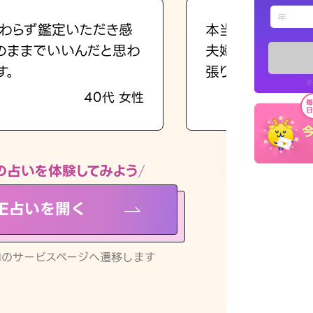
えもじの
わらず鑑定いただき感
本当に相談してよ
のままでいいんだと思わ
夫婦で乗り越える
占い記事
す。
張ります！
※
40代 女性
お知らせ
の占いを体験してみよう
NE占いを開く
※LINEアプ
リ内のサービスページへ遷移します