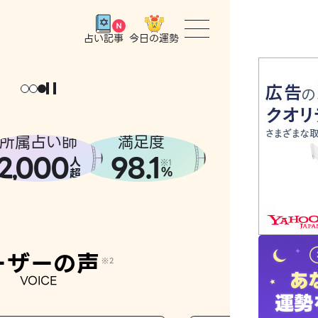
今日の運勢
占い記事
トップ
ょっと
。
元
気
に
な
った
、
話
し
たら
ユーザー
所属占い師
満足度
2
000
98.1
,
人
相談事例
※1
%
超
占いの流
おすすめ
ーザーの声
※2
VOICE
よくある