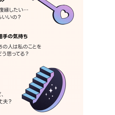
復縁したい…
らいいの？
相手の気持ち
あの人は私のことを
どう思ってる？
ど、
丈夫？