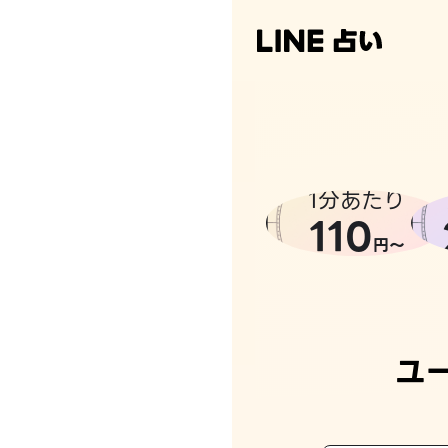
なんかち
1分あたり
110
円〜
ユ