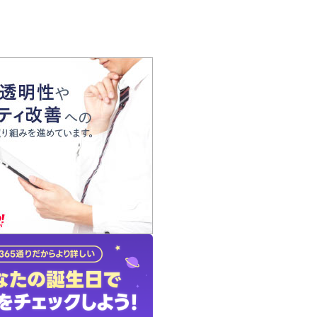
の声
れ
の占い師
質問