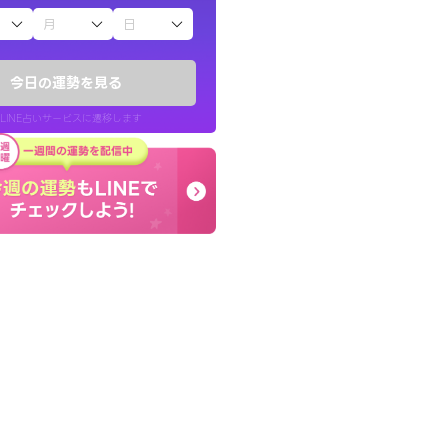
子（占）12星座占い
かったです。今は
コーチのように占い結果
時期ですね。頑
り良くなる指針を提示し
今日の運勢を見る
LINE占いサービスに遷移します
30代 女性
LINE占いを開く
リ内のサービスページへ遷移します