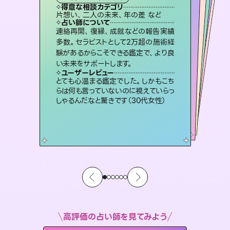
霊視・オーラ
スピリチュアル・リーディング
スピリチュアル・リーディング
ルーン
得意な相談カテゴリ
得意な相談カテゴリ
得意な相談カテゴリ
オラクルカード
得意な相談カテゴリ
得意な相談カテゴリ
片想い、二人の未来、年の差 など
出逢い、片想い、復縁 など
片想い、あの人の気持ち、復縁 など
片想い、あの人の気持ち、復縁 など
得意な相談カテゴリ
恋愛総合、片想い、二人の未来 など
恋愛総合、あの人の気持ち など
占い師について
占い師について
占い師について
占い師について
占い師について
占い師について
復縁、恋愛、不倫の行方、同性愛や片
思い、仕事関係や借金問題まで知りた
いことや心の負担になっていることを
恋愛のお悩みの中でも特に「曖昧な関
係」の相談を得意としており、友達以上
恋人未満なお相手との今後や本音を丁
未来には何パターンもの選択肢があり
ます。不安で視えにくくなっているあな
たの素敵な未来を見つけ、その未来を
連絡再開、復縁、成就などの報告実績
霊視×オラクルカードを使って「今」と
「未来」そして「気になるあの人の気持
ち」まで丁寧に読み解き、恋や人生のヒ
多数。セラピストとして2万超の施術経
験があるからこそできる鑑定で、より良
紐解き、背中をそっと押して導きます。
3,700年以上の歴史を持つ東洋最古の占術「易占」で詳細まで占い、幸せへ向かう道筋を示します。厳しい結果にも具体的な対策をお伝えします。
寧に読み解き恋愛成就へと導きます。
ントを優しく引き出します。
選択できるようアドバイスします。
ユーザーレビュー
ユーザーレビュー
い未来をサポートします。
ユーザーレビュー
ユーザーレビュー
安心感のあり、言い切ってくれる所や濁
さない鑑定のおかげで、毎回自分の気
ユーザーレビュー
複雑な背景もしっかり聞いて鑑定して
いただけました。気持ちが楽になりまし
不安な気持ちが嘘みたいに晴れまし
た…！よく視えていらっしゃるんだなと
鑑定していただいてアドバイス通りに行
動すると仲が復活してきました。ありが
ユーザーレビュー
職場の人の性質や人間関係、本心など
本当によく視えていてびっくり。対策が
持ちを整えられます（30代 男性）
とても心温まる鑑定でした。しかもこち
た（50代 女性）
感じました（40代 女性）
とうございました（40代 女性）
らは何も言っていないのに視えていらっ
打てて前向きになれます（40代）
しゃるんだなと驚きです（30代女性）
高評価の占い師を見てみよう