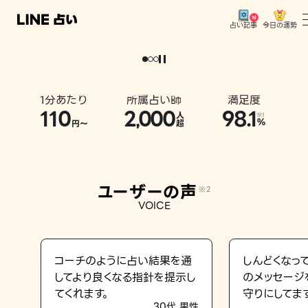
今日の運勢
占い記事
。
どうせなら
運
気
を
味
方
に
し
た
い
、
恋
も
仕
事
も
トップ
ユーザーの声
1分あたり
所属占い師
満足度
相談事例
110
2
000
98.1
,
人
※1
%
円〜
超
占いの流れ
おすすめの占い師
ユーザーの声
※2
よくある質問
VOICE
えもじの子（占）12星座占い
占い記事
コーチのように占い結果を通
しんどくなっ
してより良くなる指針を提示し
のメッセージ
お知らせ
てくれます。
守りにしてま
30代 男性