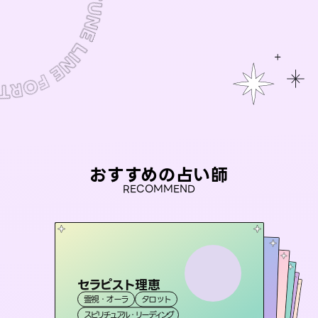
おすすめの占い師
RECOMMEND
セラピスト理恵
未来視師＊花
桃源珠羽
彗望
（
とうげんみう
アイリス -iris-
霊視・オーラ
タロット
（
）
すいぼう
霊視・オーラ
）
心理学
おう 霊感オラクル
霊視・オーラ
霊視・オーラ
タロット
西洋占星術
透視
スピリチュアル・リーディング
スピリチュアル・リーディング
タロット