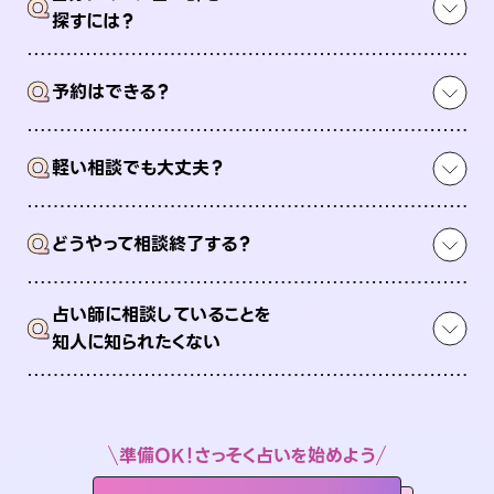
Q
探すには？
Q
予約はできる？
Q
軽い相談でも大丈夫？
Q
どうやって相談終了する？
占い師に相談していることを
Q
知人に知られたくない
準備OK！さっそく占いを始めよう