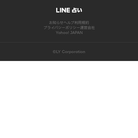
お知らせ
ヘルプ
利用規約
プライバシーポリシー
運営会社
Yahoo! JAPAN
©LY Corporation
このコンテンツは掲載が終了しました | LINE占い