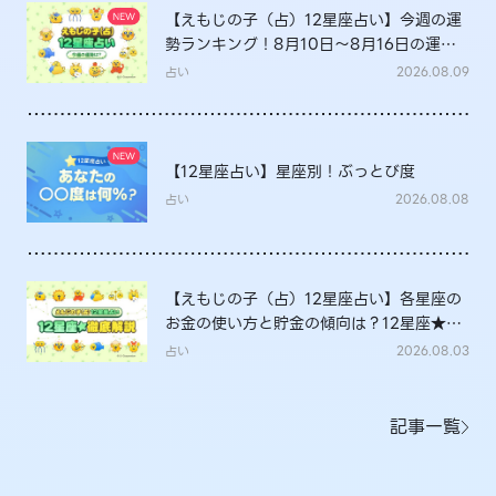
【えもじの子（占）12星座占い】今週の運
勢ランキング！8月10日～8月16日の運勢
は？
占い
2026.08.09
【12星座占い】星座別！ぶっとび度
占い
2026.08.08
【えもじの子（占）12星座占い】各星座の
お金の使い方と貯金の傾向は？12星座★徹
底解説
占い
2026.08.03
記事一覧