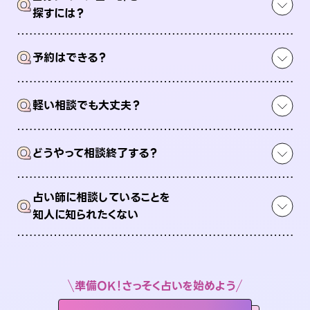
Q
探すには？
Q
予約はできる？
Q
軽い相談でも大丈夫？
Q
どうやって相談終了する？
占い師に相談していることを
Q
知人に知られたくない
準備OK！さっそく占いを始めよう