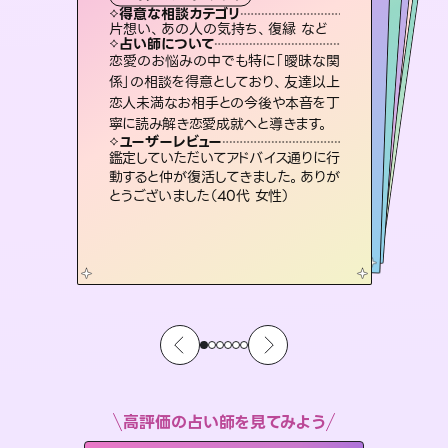
霊視・オーラ
スピリチュアル・リーディング
スピリチュアル・リーディング
オラクルカード
透視
得意な相談カテゴリ
得意な相談カテゴリ
得意な相談カテゴリ
スピリチュアル・リーディング
得意な相談カテゴリ
得意な相談カテゴリ
片想い、あの人の気持ち、復縁 など
恋愛総合、片想い、二人の未来 など
片想い、二人の未来、年の差 など
出逢い、片想い、復縁 など
得意な相談カテゴリ
恋愛総合、あの人の気持ち など
片想い、あの人の気持ち、復縁 など
占い師について
占い師について
占い師について
占い師について
占い師について
占い師について
霊視×オラクルカードを使って「今」と
「未来」そして「気になるあの人の気持
ち」まで丁寧に読み解き、恋や人生のヒ
連絡再開、復縁、成就などの報告実績
多数。セラピストとして2万超の施術経
験があるからこそできる鑑定で、より良
復縁、恋愛、不倫の行方、同性愛や片
思い、仕事関係や借金問題まで知りた
いことや心の負担になっていることを
恋愛のお悩みの中でも特に「曖昧な関
3,700年以上の歴史を持つ東洋最古の
占術「易占」で詳細まで占い、幸せへ向
かう道筋を示します。厳しい結果にも具
係」の相談を得意としており、友達以上
恋人未満なお相手との今後や本音を丁
ントを優しく引き出します。
未来には何パターンもの選択肢があります。不安で視えにくくなっているあなたの素敵な未来を見つけ、その未来を選択できるようアドバイスします。
い未来をサポートします。
体的な対策をお伝えします。
紐解き、背中をそっと押して導きます。
ユーザーレビュー
ユーザーレビュー
寧に読み解き恋愛成就へと導きます。
ユーザーレビュー
ユーザーレビュー
不安な気持ちが嘘みたいに晴れまし
た…！よく視えていらっしゃるんだなと
ユーザーレビュー
職場の人の性質や人間関係、本心など
本当によく視えていてびっくり。対策が
複雑な背景もしっかり聞いて鑑定して
いただけました。気持ちが楽になりまし
とても心温まる鑑定でした。しかもこち
らは何も言っていないのに視えていらっ
ユーザーレビュー
安心感のあり、言い切ってくれる所や濁
さない鑑定のおかげで、毎回自分の気
感じました（40代 女性）
鑑定していただいてアドバイス通りに行
打てて前向きになれます（40代）
た（50代 女性）
しゃるんだなと驚きです（30代女性）
動すると仲が復活してきました。ありが
持ちを整えられます（30代 男性）
とうございました（40代 女性）
高評価の占い師を見てみよう