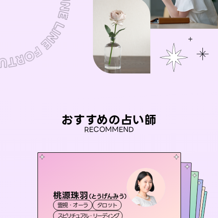
おすすめの占い師
RECOMMEND
桃源珠羽
アイリス -iris-
（
とうげんみう
）
セラピスト理恵
未来視師＊花
おう 霊感オラクル
霊視・オーラ
タロット
西洋占星術
タロット
彗望
霊視・オーラ
霊視・オーラ
タロット
（
すいぼう
霊視・オーラ
心理学
スピリチュアル・リーディング
）
ルーン