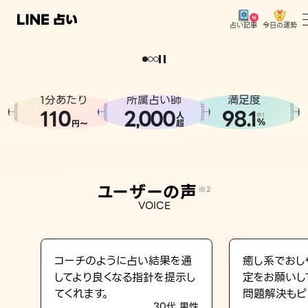
今日の運勢
占い記事
。
どうせなら
運
気
を
味
方
に
し
た
い
、
恋
も
仕
事
も
トップ
ユーザーの声
1分あたり
所属占い師
満足度
相談事例
110
2
000
98.1
,
人
※1
%
円〜
超
占いの流れ
おすすめの占い師
ユーザーの声
※2
よくある質問
VOICE
えもじの子（占）12星座占い
占い記事
コーチのように占い結果を通
癒し系でおし
してより良くなる指針を提示し
定をお願いし
お知らせ
てくれます。
問題解決もピ
30代 男性