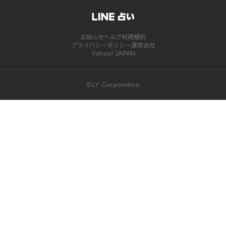
お知らせ
ヘルプ
利用規約
プライバシーポリシー
運営会社
Yahoo! JAPAN
©LY Corporation
このコンテンツは掲載が終了しました | LINE占い