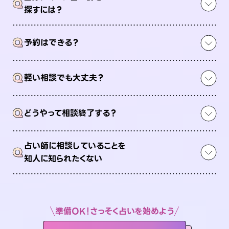
Q
探すには？
Q
予約はできる？
Q
軽い相談でも大丈夫？
Q
どうやって相談終了する？
占い師に相談していることを
Q
知人に知られたくない
準備OK！さっそく占いを始めよう