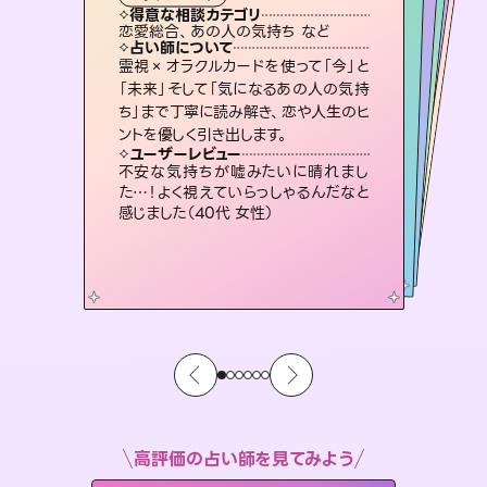
霊視・オーラ
ルーン
）
スピリチュアル・リーディング
スピリチュアル・リーディング
タロット
得意な相談カテゴリ
得意な相談カテゴリ
得意な相談カテゴリ
スピリチュアル・リーディング
得意な相談カテゴリ
得意な相談カテゴリ
恋愛総合、あの人の気持ち など
片想い、二人の未来、年の差 など
恋愛総合、片想い、二人の未来 など
片想い、あの人の気持ち、復縁 など
得意な相談カテゴリ
出逢い、片想い、復縁 など
片想い、あの人の気持ち、復縁 など
占い師について
占い師について
占い師について
占い師について
占い師について
占い師について
未来には何パターンもの選択肢があり
ます。不安で視えにくくなっているあな
たの素敵な未来を見つけ、その未来を
復縁、恋愛、不倫の行方、同性愛や片
思い、仕事関係や借金問題まで知りた
いことや心の負担になっていることを
連絡再開、復縁、成就などの報告実績
多数。セラピストとして2万超の施術経
験があるからこそできる鑑定で、より良
霊視×オラクルカードを使って「今」と
恋愛のお悩みの中でも特に「曖昧な関
係」の相談を得意としており、友達以上
恋人未満なお相手との今後や本音を丁
「未来」そして「気になるあの人の気持
ち」まで丁寧に読み解き、恋や人生のヒ
選択できるようアドバイスします。
3,700年以上の歴史を持つ東洋最古の占術「易占」で詳細まで占い、幸せへ向かう道筋を示します。厳しい結果にも具体的な対策をお伝えします。
紐解き、背中をそっと押して導きます。
寧に読み解き恋愛成就へと導きます。
い未来をサポートします。
ユーザーレビュー
ユーザーレビュー
ントを優しく引き出します。
ユーザーレビュー
ユーザーレビュー
職場の人の性質や人間関係、本心など
本当によく視えていてびっくり。対策が
ユーザーレビュー
複雑な背景もしっかり聞いて鑑定して
いただけました。気持ちが楽になりまし
鑑定していただいてアドバイス通りに行
動すると仲が復活してきました。ありが
安心感のあり、言い切ってくれる所や濁
さない鑑定のおかげで、毎回自分の気
ユーザーレビュー
とても心温まる鑑定でした。しかもこち
らは何も言っていないのに視えていらっ
打てて前向きになれます（40代）
不安な気持ちが嘘みたいに晴れまし
た（50代 女性）
とうございました（40代 女性）
持ちを整えられます（30代 男性）
た…！よく視えていらっしゃるんだなと
しゃるんだなと驚きです（30代女性）
感じました（40代 女性）
高評価の占い師を見てみよう