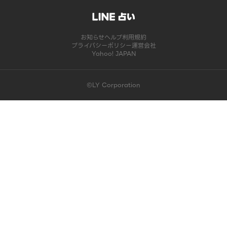
お知らせ
ヘルプ
利用規約
プライバシーポリシー
運営会社
Yahoo! JAPAN
©LY Corporation
このコンテンツは掲載が終了しました | LINE占い