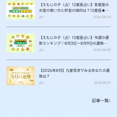
【えもじの子（占）12星座占い】各星座の
お金の使い方と貯金の傾向は？12星座★徹
底解説
占い
2026.08.03
【えもじの子（占）12星座占い】今週の運
勢ランキング！8月3日～8月9日の運勢
は？
占い
2026.08.02
【2026年8月】九星気学でみるあなたの運
勢は？
占い
2026.08.01
記事一覧