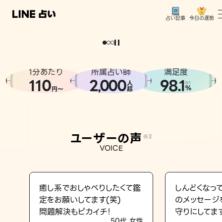
今日の運勢
占い記事
。
どうせなら
運
気
を
味
方
に
し
た
い
、
恋
も
仕
事
も
トップ
ユーザーの声
1分あたり
所属占い師
満足度
相談事例
110
2
000
98.1
,
人
※1
%
円〜
超
占いの流れ
おすすめの占い師
ユーザーの声
※2
よくある質問
VOICE
えもじの子（占）12星座占い
占い記事
癒し系でおしゃべりしたくて鑑
しんどくなっ
定をお願いしてます(笑)
のメッセージ
お知らせ
問題解決もピカイチ！
守りにしてま
50代 女性