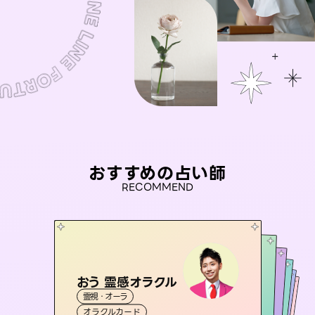
おすすめの占い師
RECOMMEND
おう 霊感オラクル
セラピスト理恵
アイリス -iris-
彗望
未来視師＊花
霊視・オーラ
（
すいぼう
霊視・オーラ
）
タロット
桃源珠羽
西洋占星術
タロット
霊視・オーラ
霊視・オーラ
透視
（
オラクルカード
とうげんみう
スピリチュアル・リーディング
心理学