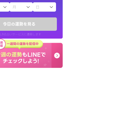
子（占）12星座占い
きな気持ちで、さ
コーチのように占い結果
ヤが嘘のように
り良くなる指針を提示し
今日の運勢を見る
LINE占いサービスに遷移します
30代 女性
LINE占いを開く
リ内のサービスページへ遷移します