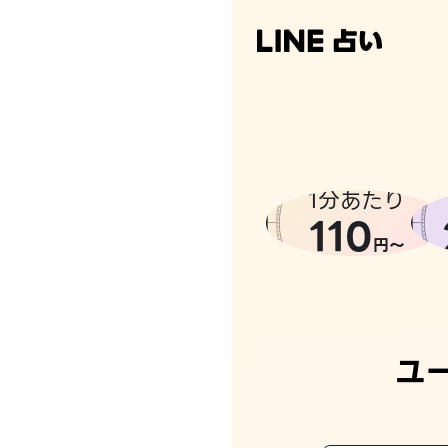
1分あたり
110
円〜
ユ