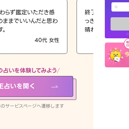
えもじの
わらず鑑定いただき感
終了後とても前向
のままでいいんだと思わ
っきまでの心のモ
占い記事
す。
晴れました。
※
40代 女性
お知らせ
の占いを体験してみよう
NE占いを開く
※LINEアプ
リ内のサービスページへ遷移します