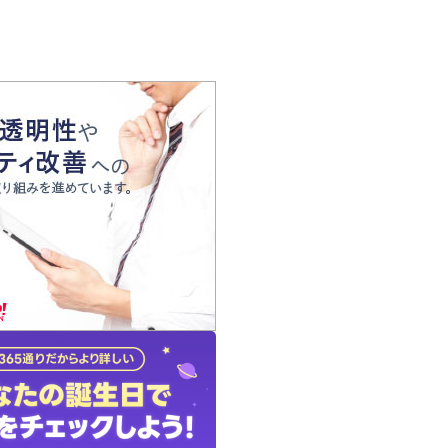
の声
れ
の占い師
質問