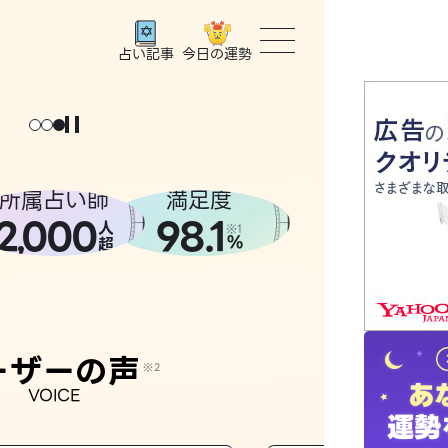
今日の運勢
占い記事
トップ
ユーザー
所属占い師
満足度
2
000
98.1
,
人
相談事例
※1
%
超
占いの流
おすすめ
ーザーの声
※2
VOICE
よくある