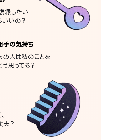
復縁したい…
らいいの？
相手の気持ち
あの人は私のことを
どう思ってる？
ど、
丈夫？