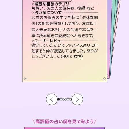
霊視・オーラ
スピリチュアル・リーディング
スピリチュアル・リーディング
ルーン
得意な相談カテゴリ
得意な相談カテゴリ
得意な相談カテゴリ
オラクルカード
得意な相談カテゴリ
得意な相談カテゴリ
片想い、あの人の気持ち、復縁 など
出逢い、片想い、復縁 など
片想い、二人の未来、年の差 など
片想い、あの人の気持ち、復縁 など
得意な相談カテゴリ
恋愛総合、片想い、二人の未来 など
恋愛総合、あの人の気持ち など
占い師について
占い師について
占い師について
占い師について
占い師について
占い師について
復縁、恋愛、不倫の行方、同性愛や片
思い、仕事関係や借金問題まで知りた
いことや心の負担になっていることを
連絡再開、復縁、成就などの報告実績
多数。セラピストとして2万超の施術経
験があるからこそできる鑑定で、より良
未来には何パターンもの選択肢があり
ます。不安で視えにくくなっているあな
たの素敵な未来を見つけ、その未来を
恋愛のお悩みの中でも特に「曖昧な関
霊視×オラクルカードを使って「今」と
「未来」そして「気になるあの人の気持
ち」まで丁寧に読み解き、恋や人生のヒ
係」の相談を得意としており、友達以上
恋人未満なお相手との今後や本音を丁
紐解き、背中をそっと押して導きます。
3,700年以上の歴史を持つ東洋最古の占術「易占」で詳細まで占い、幸せへ向かう道筋を示します。厳しい結果にも具体的な対策をお伝えします。
い未来をサポートします。
ントを優しく引き出します。
選択できるようアドバイスします。
ユーザーレビュー
ユーザーレビュー
寧に読み解き恋愛成就へと導きます。
ユーザーレビュー
ユーザーレビュー
安心感のあり、言い切ってくれる所や濁
さない鑑定のおかげで、毎回自分の気
ユーザーレビュー
複雑な背景もしっかり聞いて鑑定して
いただけました。気持ちが楽になりまし
不安な気持ちが嘘みたいに晴れまし
た…！よく視えていらっしゃるんだなと
とても心温まる鑑定でした。しかもこち
らは何も言っていないのに視えていらっ
ユーザーレビュー
職場の人の性質や人間関係、本心など
本当によく視えていてびっくり。対策が
持ちを整えられます（30代 男性）
鑑定していただいてアドバイス通りに行
た（50代 女性）
感じました（40代 女性）
しゃるんだなと驚きです（30代女性）
動すると仲が復活してきました。ありが
打てて前向きになれます（40代）
とうございました（40代 女性）
高評価の占い師を見てみよう