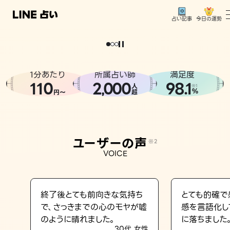
今日の運勢
占い記事
。
どうせなら
運
気
を
味
方
に
し
た
い
、
恋
も
仕
事
も
トップ
ユーザーの声
1分あたり
所属占い師
満足度
相談事例
110
2
000
98.1
,
人
※1
%
円〜
超
占いの流れ
おすすめの占い師
ユーザーの声
※2
よくある質問
VOICE
えもじの子（占）12星座占い
占い記事
終了後とても前向きな気持ち
とても的確で
で、さっきまでの心のモヤが嘘
感を言語化し
お知らせ
のように晴れました。
に落ちました
30代 女性