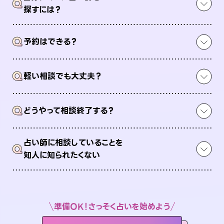
Q
探すには？
Q
予約はできる？
Q
軽い相談でも大丈夫？
Q
どうやって相談終了する？
占い師に相談していることを
Q
知人に知られたくない
準備OK！さっそく占いを始めよう