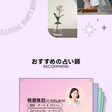
おすすめの占い師
RECOMMEND
桃源珠羽
未来視師＊花
（
とうげんみう
）
セラピスト理恵
彗望
アイリス -iris-
霊視・オーラ
タロット
（
すいぼう
霊視・オーラ
）
心理学
おう 霊感オラクル
霊視・オーラ
霊視・オーラ
タロット
西洋占星術
透視
スピリチュアル・リーディング
スピリチュアル・リーディング
タロット