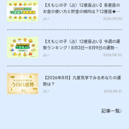
【えもじの子（占）12星座占い】各星座の
お金の使い方と貯金の傾向は？12星座★徹
底解説
占い
2026.08.03
【えもじの子（占）12星座占い】今週の運
勢ランキング！8月3日～8月9日の運勢
は？
占い
2026.08.02
【2026年8月】九星気学でみるあなたの運
勢は？
占い
2026.08.01
記事一覧