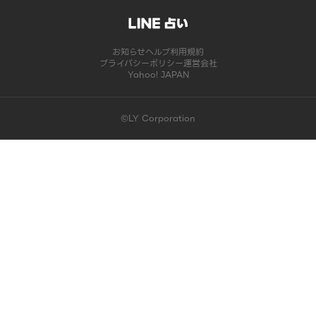
お知らせ
ヘルプ
利用規約
プライバシーポリシー
運営会社
Yahoo! JAPAN
©LY Corporation
このコンテンツは掲載が終了しました | LINE占い