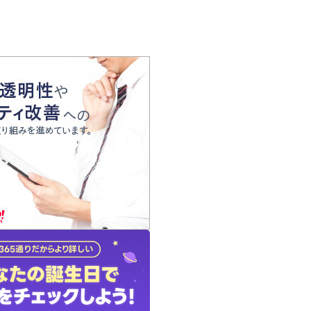
の声
れ
の占い師
質問