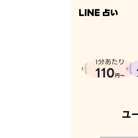
なんかち
1分あたり
110
円〜
ユ