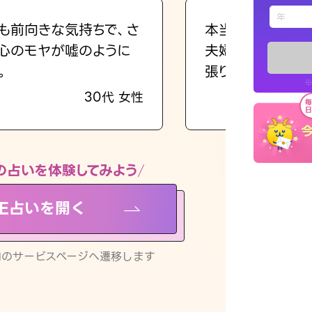
えもじの
も前向きな気持ちで、さ
本当に相談してよ
心のモヤが嘘のように
夫婦で乗り越える
占い記事
。
張ります！
※
30代 女性
お知らせ
の占いを体験してみよう
NE占いを開く
※LINEアプ
リ内のサービスページへ遷移します