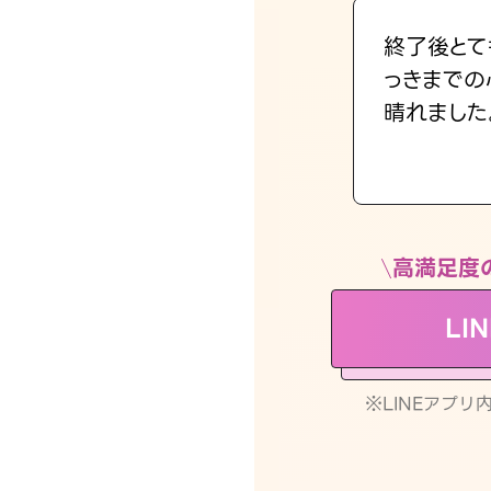
終了後とて
っきまでの
晴れました
高満足度
LI
※LINEアプ