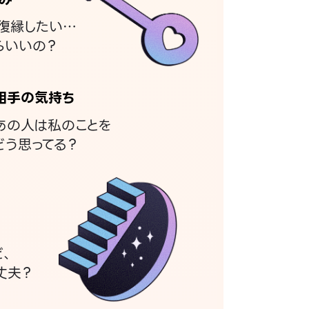
復縁したい…
らいいの？
相手の気持ち
あの人は私のことを
どう思ってる？
ど、
丈夫？