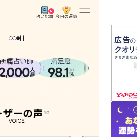
今日の運勢
占い記事
ょっと
。
元
気
に
な
った
、
話
し
たら
トップ
ユーザー
所属占い師
満足度
2
000
98.1
,
人
相談事例
※1
%
超
占いの流
おすすめ
ーザーの声
※2
VOICE
よくある