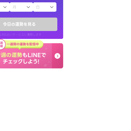
子（占）12星座占い
かったです。今は
早朝にも関わらず鑑定
時期ですね。頑
謝です。私のままでいい
今日の運勢を見る
せてくれます。
LINE占いサービスに遷移します
30代 女性
LINE占いを開く
リ内のサービスページへ遷移します