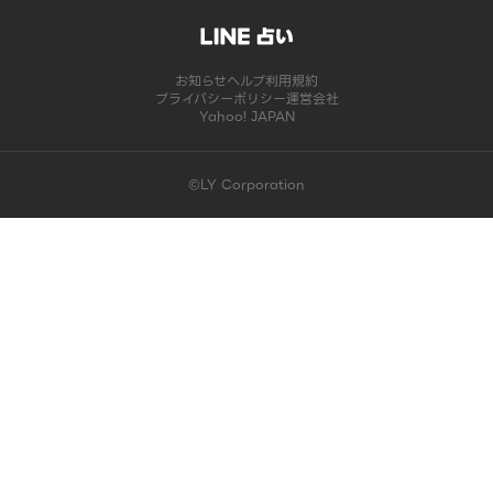
お知らせ
ヘルプ
利用規約
プライバシーポリシー
運営会社
Yahoo! JAPAN
©LY Corporation
このコンテンツは掲載が終了しました | LINE占い