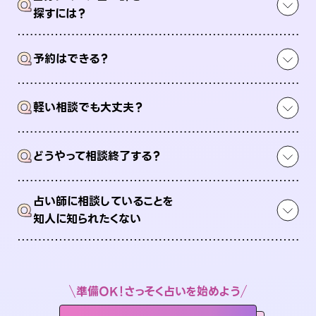
Q
探すには？
Q
予約はできる？
Q
軽い相談でも大丈夫？
Q
どうやって相談終了する？
占い師に相談していることを
Q
知人に知られたくない
準備OK！さっそく占いを始めよう