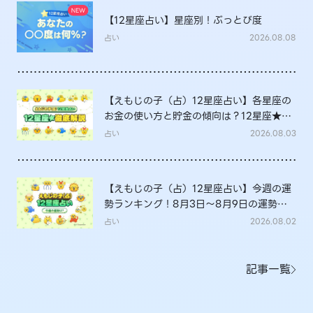
【12星座占い】星座別！ぶっとび度
占い
2026.08.08
【えもじの子（占）12星座占い】各星座の
お金の使い方と貯金の傾向は？12星座★徹
底解説
占い
2026.08.03
【えもじの子（占）12星座占い】今週の運
勢ランキング！8月3日～8月9日の運勢
は？
占い
2026.08.02
記事一覧