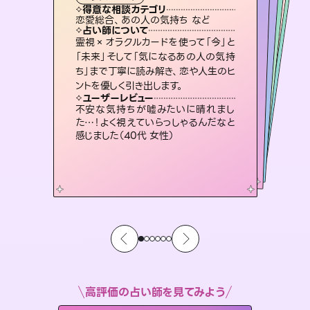
タロット
霊視・オーラ
ルーン
スピリチュアル・リーディング
スピリチュアル・リーディング
タロット
得意な相談カテゴリ
得意な相談カテゴリ
得意な相談カテゴリ
スピリチュアル・リーディング
得意な相談カテゴリ
得意な相談カテゴリ
恋愛総合、あの人の気持ち など
出逢い、片想い、復縁 など
恋愛総合、片想い、二人の未来 など
片想い、あの人の気持ち、復縁 など
得意な相談カテゴリ
片想い、あの人の気持ち、復縁 など
片想い、二人の未来、年の差 など
占い師について
占い師について
占い師について
占い師について
占い師について
占い師について
恋愛のお悩みの中でも特に「曖昧な関
係」の相談を得意としており、友達以上
恋人未満なお相手との今後や本音を丁
復縁、恋愛、不倫の行方、同性愛や片
思い、仕事関係や借金問題まで知りた
いことや心の負担になっていることを
未来には何パターンもの選択肢があり
ます。不安で視えにくくなっているあな
たの素敵な未来を見つけ、その未来を
霊視×オラクルカードを使って「今」と
連絡再開、復縁、成就などの報告実績
多数。セラピストとして2万超の施術経
験があるからこそできる鑑定で、より良
「未来」そして「気になるあの人の気持
ち」まで丁寧に読み解き、恋や人生のヒ
寧に読み解き恋愛成就へと導きます。
3,700年以上の歴史を持つ東洋最古の占術「易占」で詳細まで占い、幸せへ向かう道筋を示します。厳しい結果にも具体的な対策をお伝えします。
紐解き、背中をそっと押して導きます。
い未来をサポートします。
選択できるようアドバイスします。
ユーザーレビュー
ユーザーレビュー
ントを優しく引き出します。
ユーザーレビュー
ユーザーレビュー
鑑定していただいてアドバイス通りに行
動すると仲が復活してきました。ありが
ユーザーレビュー
複雑な背景もしっかり聞いて鑑定して
いただけました。気持ちが楽になりまし
とても心温まる鑑定でした。しかもこち
らは何も言っていないのに視えていらっ
安心感のあり、言い切ってくれる所や濁
さない鑑定のおかげで、毎回自分の気
ユーザーレビュー
職場の人の性質や人間関係、本心など
本当によく視えていてびっくり。対策が
とうございました（40代 女性）
不安な気持ちが嘘みたいに晴れまし
た（50代 女性）
しゃるんだなと驚きです（30代女性）
持ちを整えられます（30代 男性）
た…！よく視えていらっしゃるんだなと
打てて前向きになれます（40代）
感じました（40代 女性）
高評価の占い師を見てみよう