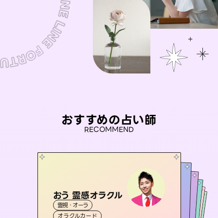
おすすめの占い師
RECOMMEND
おう 霊感オラクル
未来視師＊花
アイリス -iris-
彗望
桃源珠羽
霊視・オーラ
（
すいぼう
霊視・オーラ
）
心理学
セラピスト理恵
西洋占星術
（
とうげんみう
タロット
霊視・オーラ
霊視・オーラ
）
透視
オラクルカード
スピリチュアル・リーディング