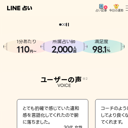
今日の運勢
占い記事
。
どうせなら
運
気
を
味
方
に
し
た
い
、
恋
も
仕
事
も
トップ
ユーザーの声
1分あたり
所属占い師
満足度
相談事例
110
2
000
98.1
,
人
※1
%
円〜
超
占いの流れ
おすすめの占い師
ユーザーの声
※2
よくある質問
VOICE
えもじの子（占）12星座占い
占い記事
とても的確で感じていた違和
コーチのよう
感を言語化してくれたので腑
してより良く
お知らせ
に落ちました。
てくれます。
30代 女性