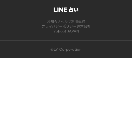
お知らせ
ヘルプ
利用規約
プライバシーポリシー
運営会社
Yahoo! JAPAN
©LY Corporation
このコンテンツは掲載が終了しました | LINE占い