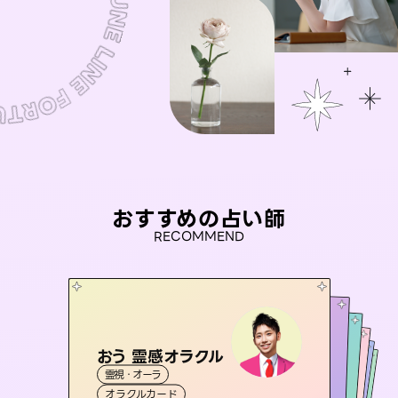
おすすめの占い師
RECOMMEND
おう 霊感オラクル
アイリス -iris-
彗望
桃源珠羽
（
すいぼう
未来視師＊花
）
霊視・オーラ
西洋占星術
（
とうげんみう
タロット
セラピスト理恵
霊視・オーラ
）
霊視・オーラ
透視
霊視・オーラ
タロット
オラクルカード
ルーン
心理学