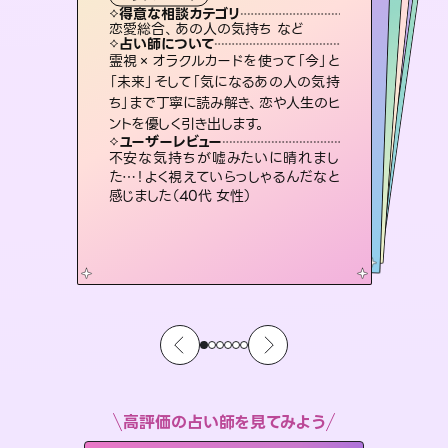
霊視・オーラ
スピリチュアル・リーディング
スピリチュアル・リーディング
スピリチュアル・リーディング
タロット
得意な相談カテゴリ
得意な相談カテゴリ
得意な相談カテゴリ
スピリチュアル・リーディング
得意な相談カテゴリ
得意な相談カテゴリ
恋愛総合、あの人の気持ち など
恋愛総合、片想い、二人の未来 など
片想い、あの人の気持ち、復縁 など
片想い、あの人の気持ち、復縁 など
得意な相談カテゴリ
出逢い、片想い、復縁 など
片想い、二人の未来、年の差 など
占い師について
占い師について
占い師について
占い師について
占い師について
占い師について
未来には何パターンもの選択肢があり
ます。不安で視えにくくなっているあな
たの素敵な未来を見つけ、その未来を
3,700年以上の歴史を持つ東洋最古の
占術「易占」で詳細まで占い、幸せへ向
かう道筋を示します。厳しい結果にも具
復縁、恋愛、不倫の行方、同性愛や片
思い、仕事関係や借金問題まで知りた
いことや心の負担になっていることを
霊視×オラクルカードを使って「今」と
連絡再開、復縁、成就などの報告実績
多数。セラピストとして2万超の施術経
験があるからこそできる鑑定で、より良
「未来」そして「気になるあの人の気持
ち」まで丁寧に読み解き、恋や人生のヒ
選択できるようアドバイスします。
恋愛のお悩みの中でも特に「曖昧な関係」の相談を得意としており、友達以上恋人未満なお相手との今後や本音を丁寧に読み解き恋愛成就へと導きます。
体的な対策をお伝えします。
い未来をサポートします。
紐解き、背中をそっと押して導きます。
ユーザーレビュー
ユーザーレビュー
ントを優しく引き出します。
ユーザーレビュー
ユーザーレビュー
職場の人の性質や人間関係、本心など
本当によく視えていてびっくり。対策が
ユーザーレビュー
鑑定していただいてアドバイス通りに行
動すると仲が復活してきました。ありが
とても心温まる鑑定でした。しかもこち
らは何も言っていないのに視えていらっ
複雑な背景もしっかり聞いて鑑定して
いただけました。気持ちが楽になりまし
ユーザーレビュー
安心感のあり、言い切ってくれる所や濁
さない鑑定のおかげで、毎回自分の気
打てて前向きになれます（40代）
不安な気持ちが嘘みたいに晴れまし
とうございました（40代 女性）
しゃるんだなと驚きです（30代女性）
た（50代 女性）
た…！よく視えていらっしゃるんだなと
持ちを整えられます（30代 男性）
感じました（40代 女性）
高評価の占い師を見てみよう