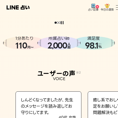
今日の運勢
占い記事
。
どうせなら
運
気
を
味
方
に
し
た
い
、
恋
も
仕
事
も
トップ
ユーザーの声
1分あたり
所属占い師
満足度
相談事例
110
2
000
98.1
,
人
※1
%
円〜
超
占いの流れ
おすすめの占い師
ユーザーの声
※2
よくある質問
VOICE
えもじの子（占）12星座占い
占い記事
しんどくなってましたが、先生
癒し系でおし
のメッセージを読み返してお
定をお願いし
お知らせ
守りにしてます。
問題解決もピ
40代 女性