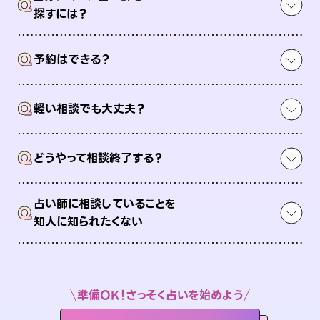
Q
探すには？
Q
予約はできる？
Q
軽い相談でも大丈夫？
Q
どうやって相談終了する？
占い師に相談していることを
Q
知人に知られたくない
準備OK！さっそく占いを始めよう