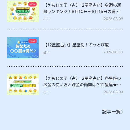
【えもじの子（占）12星座占い】今週の運
勢ランキング！8月10日～8月16日の運勢
は？
占い
2026.08.09
【12星座占い】星座別！ぶっとび度
占い
2026.08.08
【えもじの子（占）12星座占い】各星座の
お金の使い方と貯金の傾向は？12星座★徹
底解説
占い
2026.08.03
記事一覧