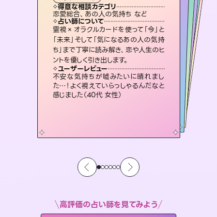
タロット
霊視・オーラ
スピリチュアル・リーディング
）
スピリチュアル・リーディング
スピリチュアル・リーディング
タロット
得意な相談カテゴリ
得意な相談カテゴリ
得意な相談カテゴリ
スピリチュアル・リーディング
得意な相談カテゴリ
得意な相談カテゴリ
恋愛総合、あの人の気持ち など
恋愛総合、片想い、二人の未来 など
片想い、あの人の気持ち、復縁 など
出逢い、片想い、復縁 など
得意な相談カテゴリ
片想い、二人の未来、年の差 など
片想い、あの人の気持ち、復縁 など
占い師について
占い師について
占い師について
占い師について
占い師について
占い師について
連絡再開、復縁、成就などの報告実績
多数。セラピストとして2万超の施術経
験があるからこそできる鑑定で、より良
3,700年以上の歴史を持つ東洋最古の
占術「易占」で詳細まで占い、幸せへ向
かう道筋を示します。厳しい結果にも具
復縁、恋愛、不倫の行方、同性愛や片
思い、仕事関係や借金問題まで知りた
いことや心の負担になっていることを
霊視×オラクルカードを使って「今」と
恋愛のお悩みの中でも特に「曖昧な関
係」の相談を得意としており、友達以上
恋人未満なお相手との今後や本音を丁
「未来」そして「気になるあの人の気持
ち」まで丁寧に読み解き、恋や人生のヒ
い未来をサポートします。
未来には何パターンもの選択肢があります。不安で視えにくくなっているあなたの素敵な未来を見つけ、その未来を選択できるようアドバイスします。
体的な対策をお伝えします。
寧に読み解き恋愛成就へと導きます。
紐解き、背中をそっと押して導きます。
ユーザーレビュー
ユーザーレビュー
ントを優しく引き出します。
ユーザーレビュー
ユーザーレビュー
とても心温まる鑑定でした。しかもこち
らは何も言っていないのに視えていらっ
ユーザーレビュー
職場の人の性質や人間関係、本心など
本当によく視えていてびっくり。対策が
鑑定していただいてアドバイス通りに行
動すると仲が復活してきました。ありが
複雑な背景もしっかり聞いて鑑定して
いただけました。気持ちが楽になりまし
ユーザーレビュー
安心感のあり、言い切ってくれる所や濁
さない鑑定のおかげで、毎回自分の気
しゃるんだなと驚きです（30代女性）
不安な気持ちが嘘みたいに晴れまし
打てて前向きになれます（40代）
とうございました（40代 女性）
た（50代 女性）
た…！よく視えていらっしゃるんだなと
持ちを整えられます（30代 男性）
感じました（40代 女性）
高評価の占い師を見てみよう