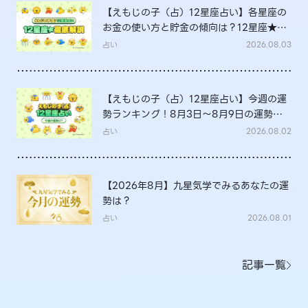
【えもじの子（占）12星座占い】各星座の
お金の使い方と貯金の傾向は？12星座★徹
底解説
占い
2026.08.03
【えもじの子（占）12星座占い】今週の運
勢ランキング！8月3日～8月9日の運勢
は？
占い
2026.08.02
【2026年8月】九星気学でみるあなたの運
勢は？
占い
2026.08.01
記事一覧