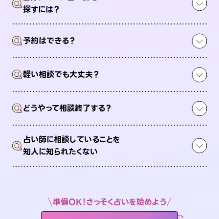
Q
探すには？
Q
予約はできる？
Q
軽い相談でも大丈夫？
Q
どうやって相談終了する？
占い師に相談していることを
Q
知人に知られたくない
準備OK！さっそく占いを始めよう