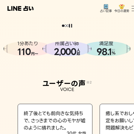
今日の運勢
占い記事
。
どうせなら
運
気
を
味
方
に
し
た
い
、
恋
も
仕
事
も
トップ
ユーザーの声
1分あたり
所属占い師
満足度
相談事例
110
2
000
98.1
,
人
※1
%
円〜
超
占いの流れ
おすすめの占い師
ユーザーの声
※2
よくある質問
VOICE
えもじの子（占）12星座占い
占い記事
終了後とても前向きな気持ち
癒し系でおし
で、さっきまでの心のモヤが嘘
定をお願いし
お知らせ
のように晴れました。
問題解決もピ
30代 女性