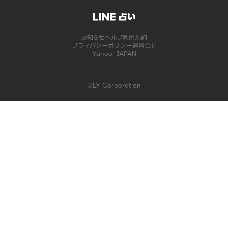
お知らせ
ヘルプ
利用規約
プライバシーポリシー
運営会社
Yahoo! JAPAN
©LY Corporation
このコンテンツは掲載が終了しました | LINE占い