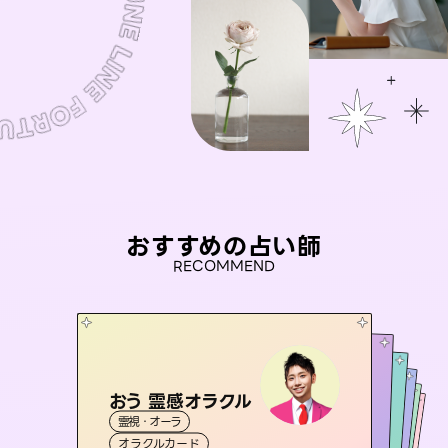
おすすめの占い師
RECOMMEND
おう 霊感オラクル
アイリス -iris-
彗望
未来視師＊花
（
すいぼう
セラピスト理恵
）
霊視・オーラ
西洋占星術
タロット
桃源珠羽
霊視・オーラ
霊視・オーラ
透視
霊視・オーラ
心理学
（
オラクルカード
とうげんみう
ルーン