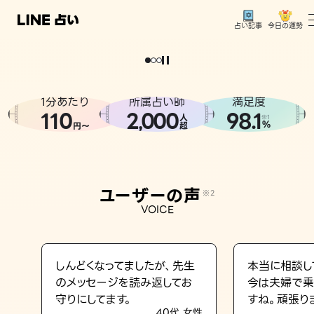
今日の運勢
占い記事
。
どうせなら
運
気
を
味
方
に
し
た
い
、
恋
も
仕
事
も
トップ
ユーザーの声
1分あたり
所属占い師
満足度
相談事例
110
2
000
98.1
,
人
※1
%
円〜
超
占いの流れ
おすすめの占い師
ユーザーの声
※2
よくある質問
VOICE
えもじの子（占）12星座占い
占い記事
しんどくなってましたが、先生
本当に相談し
のメッセージを読み返してお
今は夫婦で乗
お知らせ
守りにしてます。
すね。頑張り
40代 女性