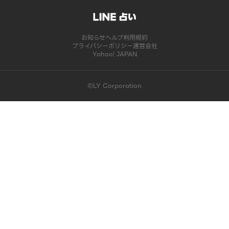
お知らせ
ヘルプ
利用規約
プライバシーポリシー
運営会社
Yahoo! JAPAN
©LY Corporation
このコンテンツは掲載が終了しました | LINE占い