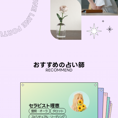
おすすめの占い師
RECOMMEND
セラピスト理恵
未来視師＊花
桃源珠羽
彗望
（
とうげんみう
アイリス -iris-
霊視・オーラ
タロット
（
）
すいぼう
霊視・オーラ
）
心理学
おう 霊感オラクル
霊視・オーラ
霊視・オーラ
タロット
西洋占星術
透視
スピリチュアル・リーディング
スピリチュアル・リーディング
タロット