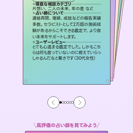
霊視・オーラ
スピリチュアル・リーディング
スピリチュアル・リーディング
ルーン
得意な相談カテゴリ
得意な相談カテゴリ
得意な相談カテゴリ
オラクルカード
得意な相談カテゴリ
得意な相談カテゴリ
片想い、二人の未来、年の差 など
出逢い、片想い、復縁 など
片想い、あの人の気持ち、復縁 など
片想い、あの人の気持ち、復縁 など
得意な相談カテゴリ
恋愛総合、片想い、二人の未来 など
恋愛総合、あの人の気持ち など
占い師について
占い師について
占い師について
占い師について
占い師について
占い師について
復縁、恋愛、不倫の行方、同性愛や片
思い、仕事関係や借金問題まで知りた
いことや心の負担になっていることを
恋愛のお悩みの中でも特に「曖昧な関
係」の相談を得意としており、友達以上
恋人未満なお相手との今後や本音を丁
未来には何パターンもの選択肢があり
ます。不安で視えにくくなっているあな
たの素敵な未来を見つけ、その未来を
連絡再開、復縁、成就などの報告実績
霊視×オラクルカードを使って「今」と
「未来」そして「気になるあの人の気持
ち」まで丁寧に読み解き、恋や人生のヒ
多数。セラピストとして2万超の施術経
験があるからこそできる鑑定で、より良
紐解き、背中をそっと押して導きます。
3,700年以上の歴史を持つ東洋最古の占術「易占」で詳細まで占い、幸せへ向かう道筋を示します。厳しい結果にも具体的な対策をお伝えします。
寧に読み解き恋愛成就へと導きます。
ントを優しく引き出します。
選択できるようアドバイスします。
ユーザーレビュー
ユーザーレビュー
い未来をサポートします。
ユーザーレビュー
ユーザーレビュー
安心感のあり、言い切ってくれる所や濁
さない鑑定のおかげで、毎回自分の気
ユーザーレビュー
複雑な背景もしっかり聞いて鑑定して
いただけました。気持ちが楽になりまし
不安な気持ちが嘘みたいに晴れまし
た…！よく視えていらっしゃるんだなと
鑑定していただいてアドバイス通りに行
動すると仲が復活してきました。ありが
ユーザーレビュー
職場の人の性質や人間関係、本心など
本当によく視えていてびっくり。対策が
持ちを整えられます（30代 男性）
とても心温まる鑑定でした。しかもこち
た（50代 女性）
感じました（40代 女性）
とうございました（40代 女性）
らは何も言っていないのに視えていらっ
打てて前向きになれます（40代）
しゃるんだなと驚きです（30代女性）
高評価の占い師を見てみよう