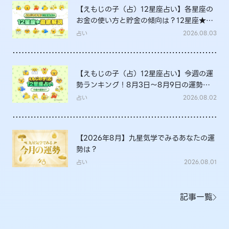
【えもじの子（占）12星座占い】各星座の
お金の使い方と貯金の傾向は？12星座★徹
底解説
占い
2026.08.03
【えもじの子（占）12星座占い】今週の運
勢ランキング！8月3日～8月9日の運勢
は？
占い
2026.08.02
【2026年8月】九星気学でみるあなたの運
勢は？
占い
2026.08.01
記事一覧