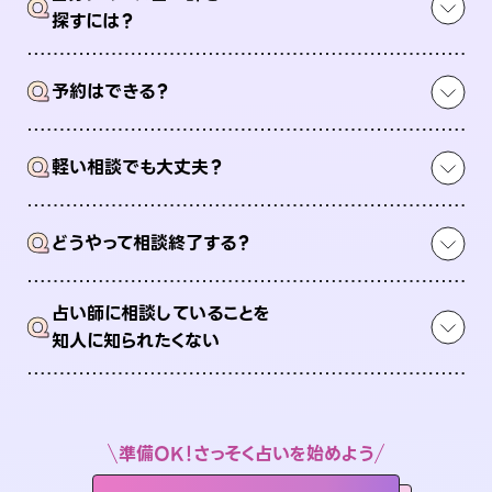
Q
探すには？
Q
予約はできる？
Q
軽い相談でも大丈夫？
Q
どうやって相談終了する？
占い師に相談していることを
Q
知人に知られたくない
準備OK！さっそく占いを始めよう