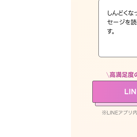
しんどくな
セージを読
す。
高満足度
LI
※LINEアプ