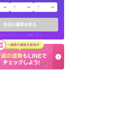
子（占）12星座占い
鑑定いただき感
コーチのように占い結果
でいいんだと思わ
り良くなる指針を提示し
今日の運勢を見る
LINE占いサービスに遷移します
40代 女性
LINE占いを開く
リ内のサービスページへ遷移します