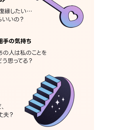
復縁したい…
らいいの？
相手の気持ち
あの人は私のことを
どう思ってる？
ど、
丈夫？