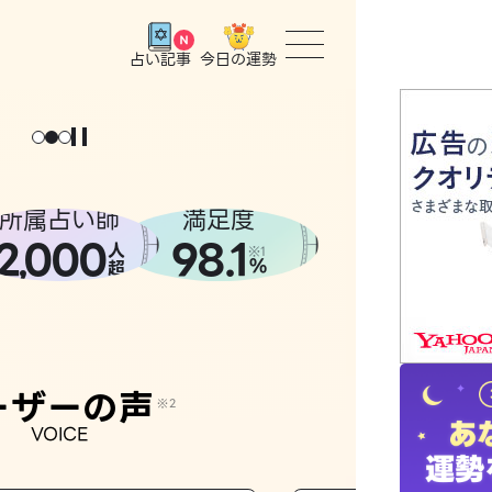
今日の運勢
占い記事
トップ
ユーザー
所属占い師
満足度
2
000
98.1
,
人
相談事例
※1
%
超
占いの流
おすすめ
ーザーの声
※2
VOICE
よくある