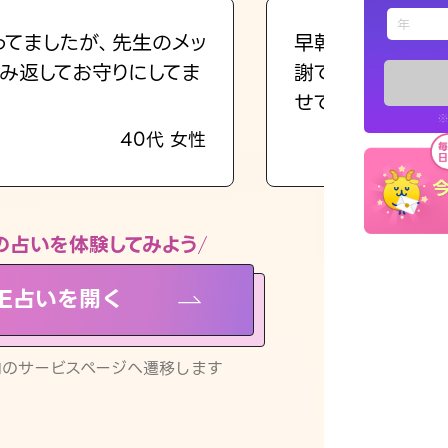
えもじの
ってましたが、先生のメッ
早朝にも関わらず
み返してお守りにしてま
謝です。私のまま
占い記事
せてくれます。
※
40代 女性
お知らせ
の占いを体験してみよう
NE占いを開く
※LINEアプ
リ内のサービスページへ遷移します