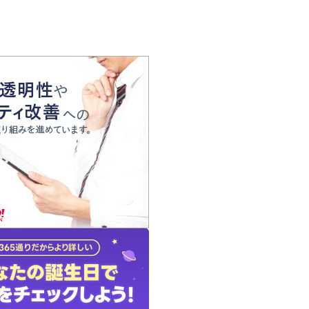
の声
れ
の占い師
質問