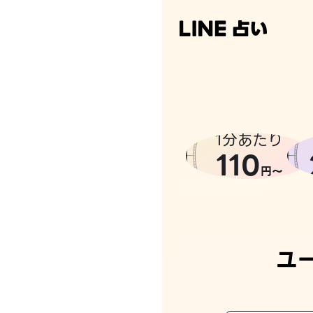
1分あたり
110
円〜
ユ