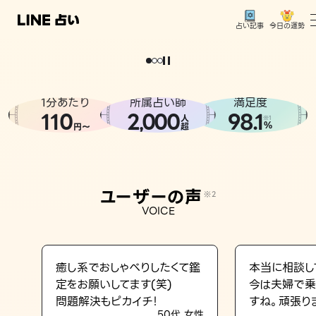
今日の運勢
占い記事
。
どうせなら
運
気
を
味
方
に
し
た
い
、
恋
も
仕
事
も
トップ
ユーザーの声
1分あたり
所属占い師
満足度
相談事例
110
2
000
98.1
,
人
※1
%
円〜
超
占いの流れ
おすすめの占い師
ユーザーの声
※2
よくある質問
VOICE
えもじの子（占）12星座占い
占い記事
癒し系でおしゃべりしたくて鑑
本当に相談し
定をお願いしてます(笑)
今は夫婦で乗
お知らせ
問題解決もピカイチ！
すね。頑張り
50代 女性