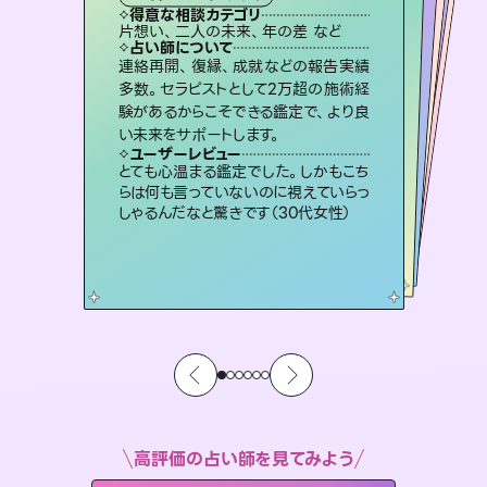
霊視・オーラ
ルーン
スピリチュアル・リーディング
スピリチュアル・リーディング
得意な相談カテゴリ
得意な相談カテゴリ
得意な相談カテゴリ
オラクルカード
得意な相談カテゴリ
得意な相談カテゴリ
片想い、二人の未来、年の差 など
片想い、あの人の気持ち、復縁 など
恋愛総合、片想い、二人の未来 など
片想い、あの人の気持ち、復縁 など
得意な相談カテゴリ
出逢い、片想い、復縁 など
恋愛総合、あの人の気持ち など
占い師について
占い師について
占い師について
占い師について
占い師について
占い師について
未来には何パターンもの選択肢があり
ます。不安で視えにくくなっているあな
たの素敵な未来を見つけ、その未来を
復縁、恋愛、不倫の行方、同性愛や片
思い、仕事関係や借金問題まで知りた
いことや心の負担になっていることを
3,700年以上の歴史を持つ東洋最古の
占術「易占」で詳細まで占い、幸せへ向
かう道筋を示します。厳しい結果にも具
連絡再開、復縁、成就などの報告実績
霊視×オラクルカードを使って「今」と
「未来」そして「気になるあの人の気持
ち」まで丁寧に読み解き、恋や人生のヒ
多数。セラピストとして2万超の施術経
験があるからこそできる鑑定で、より良
選択できるようアドバイスします。
恋愛のお悩みの中でも特に「曖昧な関係」の相談を得意としており、友達以上恋人未満なお相手との今後や本音を丁寧に読み解き恋愛成就へと導きます。
紐解き、背中をそっと押して導きます。
ントを優しく引き出します。
体的な対策をお伝えします。
ユーザーレビュー
ユーザーレビュー
い未来をサポートします。
ユーザーレビュー
ユーザーレビュー
職場の人の性質や人間関係、本心など
本当によく視えていてびっくり。対策が
ユーザーレビュー
鑑定していただいてアドバイス通りに行
動すると仲が復活してきました。ありが
不安な気持ちが嘘みたいに晴れまし
た…！よく視えていらっしゃるんだなと
安心感のあり、言い切ってくれる所や濁
さない鑑定のおかげで、毎回自分の気
ユーザーレビュー
複雑な背景もしっかり聞いて鑑定して
いただけました。気持ちが楽になりまし
打てて前向きになれます（40代）
とても心温まる鑑定でした。しかもこち
とうございました（40代 女性）
感じました（40代 女性）
持ちを整えられます（30代 男性）
らは何も言っていないのに視えていらっ
た（50代 女性）
しゃるんだなと驚きです（30代女性）
高評価の占い師を見てみよう