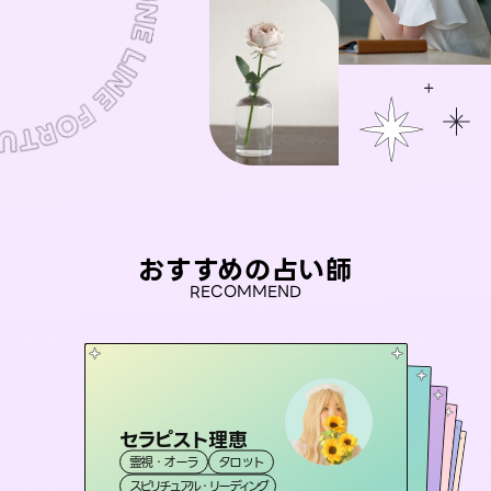
おすすめの占い師
RECOMMEND
セラピスト理恵
彗望
アイリス -iris-
（
すいぼう
）
桃源珠羽
未来視師＊花
霊視・オーラ
タロット
霊視・オーラ
（
とうげんみう
透視
おう 霊感オラクル
西洋占星術
）
タロット
霊視・オーラ
霊視・オーラ
タロット
スピリチュアル・リーディング
スピリチュアル・リーディング
心理学