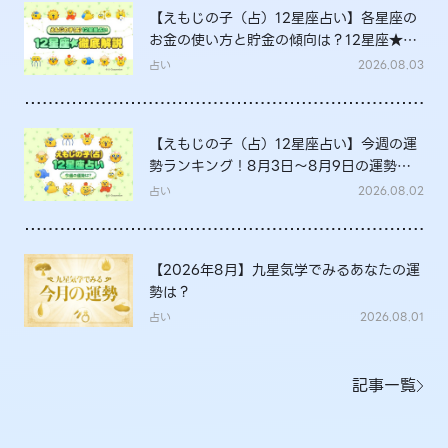
【えもじの子（占）12星座占い】各星座の
お金の使い方と貯金の傾向は？12星座★徹
底解説
占い
2026.08.03
【えもじの子（占）12星座占い】今週の運
勢ランキング！8月3日～8月9日の運勢
は？
占い
2026.08.02
【2026年8月】九星気学でみるあなたの運
勢は？
占い
2026.08.01
記事一覧