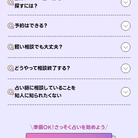
Q
探すには？
Q
予約はできる？
Q
軽い相談でも大丈夫？
Q
どうやって相談終了する？
占い師に相談していることを
Q
知人に知られたくない
準備OK！さっそく占いを始めよう