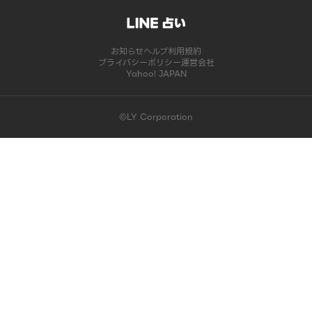
お知らせ
ヘルプ
利用規約
プライバシーポリシー
運営会社
Yahoo! JAPAN
©LY Corporation
このコンテンツは掲載が終了しました | LINE占い