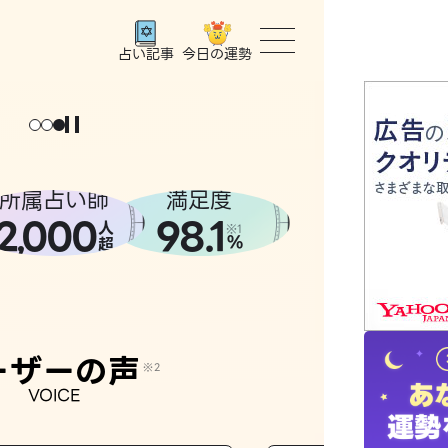
今日の運勢
占い記事
ょっと
。
元
気
に
な
った
、
話
し
たら
トップ
ユーザー
所属占い師
満足度
2
000
98.1
,
人
相談事例
※1
%
超
占いの流
おすすめ
ーザーの声
※2
VOICE
よくある