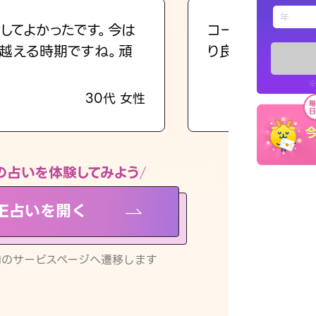
えもじの
してよかったです。今は
コーチのように占
越える時期ですね。頑
り良くなる指針を
占い記事
※
30代 女性
お知らせ
の占いを体験してみよう
NE占いを開く
※LINEアプ
リ内のサービスページへ遷移します