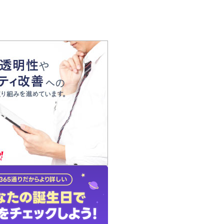
の声
れ
の占い師
質問