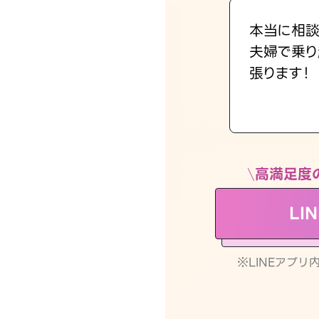
本当に相談
夫婦で乗り
張ります！
高満足度
LI
※LINEアプ