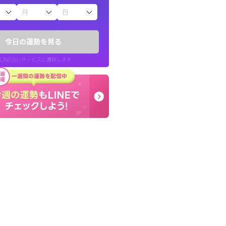
子（占）12星座占い
い結果を通してよ
早朝にも関わらず鑑定
提示してくれます。
謝です。私のままでいい
今日の運勢を見る
せてくれます。
LINE占いサービスに遷移します
30代 男性
LINE占いを開く
リ内のサービスページへ遷移します