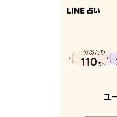
なんかち
1分あたり
110
円〜
ユ