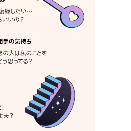
復縁したい…
らいいの？
相手の気持ち
あの人は私のことを
どう思ってる？
ど、
丈夫？