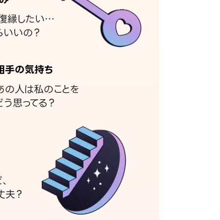
復縁したい…
らいいの？
相手の気持ち
あの人は私のことを
どう思ってる？
ど、
丈夫？