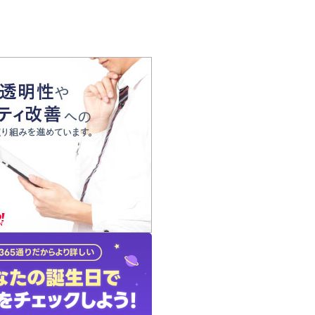
の声
れ
の占い師
質問