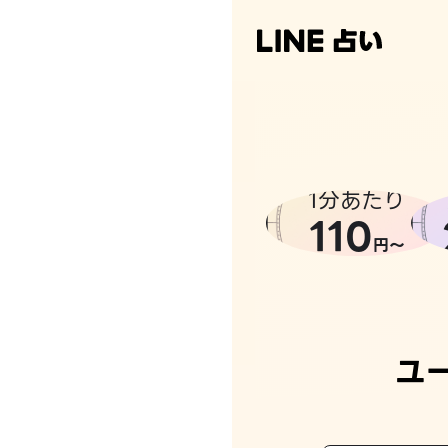
1分あたり
110
円〜
ユ