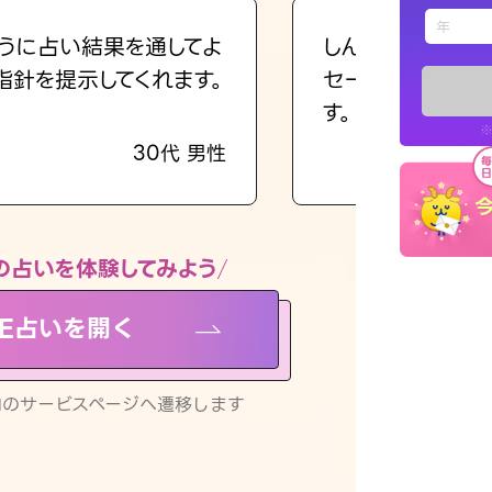
えもじの
うに占い結果を通してよ
しんどくなってま
指針を提示してくれます。
セージを読み返し
占い記事
す。
※
30代 男性
お知らせ
の占いを体験してみよう
NE占いを開く
※LINEアプ
リ内のサービスページへ遷移します