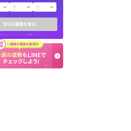
子（占）12星座占い
したが、先生のメッ
癒し系でおしゃべりした
てお守りにしてま
お願いしてます(笑)
今日の運勢を見る
問題解決もピカイチ！
LINE占いサービスに遷移します
40代 女性
LINE占いを開く
リ内のサービスページへ遷移します