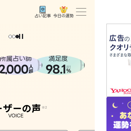
今日の運勢
占い記事
トップ
ユーザー
所属占い師
満足度
2
000
98.1
,
人
相談事例
※1
%
超
占いの流
おすすめ
ーザーの声
※2
VOICE
よくある