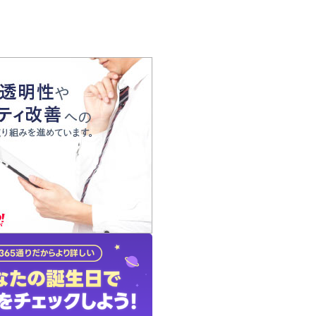
の声
れ
の占い師
質問