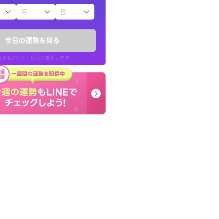
子（占）12星座占い
かったです。今は
早朝にも関わらず鑑定
時期ですね。頑
謝です。私のままでいい
今日の運勢を見る
せてくれます。
LINE占いサービスに遷移します
30代 女性
LINE占いを開く
リ内のサービスページへ遷移します