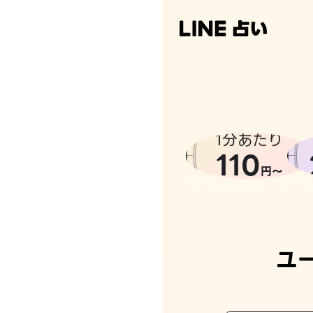
1分あたり
110
円〜
ユ