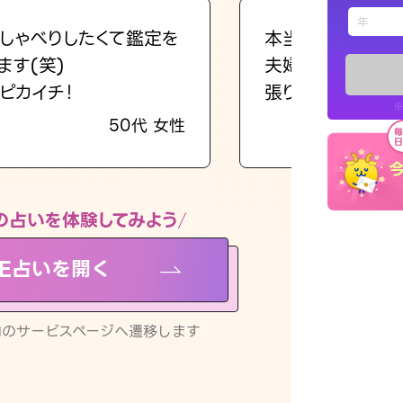
えもじの
しゃべりしたくて鑑定を
本当に相談してよ
ます(笑)
夫婦で乗り越える
占い記事
ピカイチ！
張ります！
※
50代 女性
お知らせ
の占いを体験してみよう
NE占いを開く
※LINEアプ
リ内のサービスページへ遷移します