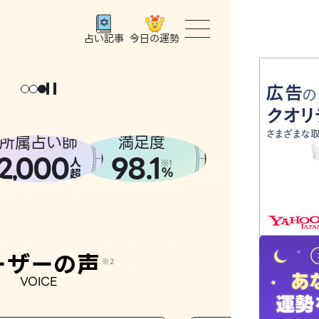
今日の運勢
占い記事
トップ
ユーザー
所属占い師
満足度
2
000
98.1
,
人
相談事例
※1
%
超
占いの流
おすすめ
ーザーの声
※2
VOICE
よくある