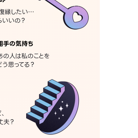
復縁したい…
らいいの？
相手の気持ち
あの人は私のことを
どう思ってる？
ど、
丈夫？