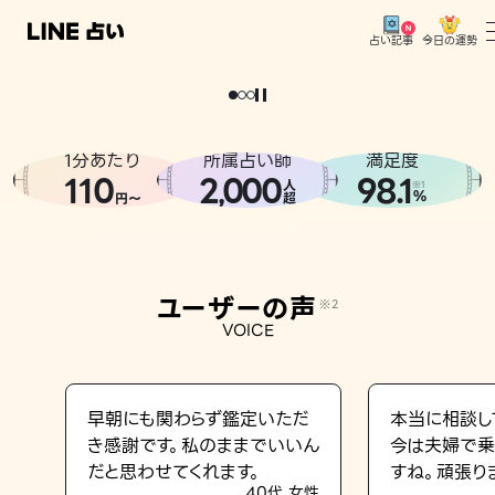
今日の運勢
占い記事
。
どうせなら
運
気
を
味
方
に
し
た
い
、
恋
も
仕
事
も
トップ
ユーザーの声
1分あたり
所属占い師
満足度
相談事例
110
2
000
98.1
,
人
※1
%
円〜
超
占いの流れ
おすすめの占い師
ユーザーの声
※2
よくある質問
VOICE
えもじの子（占）12星座占い
占い記事
早朝にも関わらず鑑定いただ
本当に相談し
き感謝です。私のままでいいん
今は夫婦で乗
お知らせ
だと思わせてくれます。
すね。頑張り
40代 女性