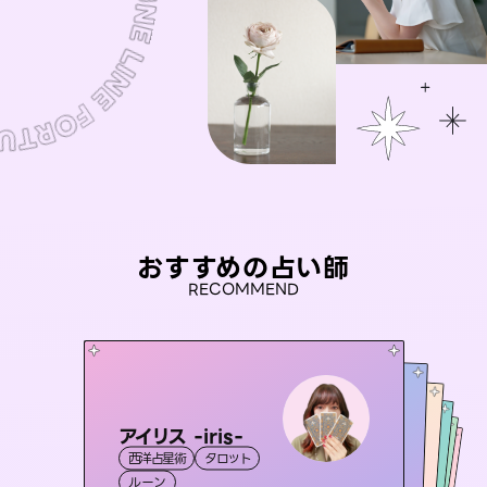
おすすめの占い師
RECOMMEND
アイリス -iris-
未来視師＊花
おう 霊感オラクル
彗望
セラピスト理恵
西洋占星術
タロット
（
すいぼう
霊視・オーラ
）
心理学
桃源珠羽
霊視・オーラ
霊視・オーラ
霊視・オーラ
透視
（
ルーン
とうげんみう
スピリチュアル・リーディング