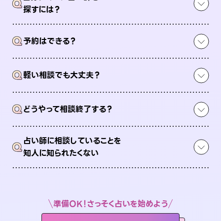
Q
探すには？
Q
予約はできる？
Q
軽い相談でも大丈夫？
Q
どうやって相談終了する？
占い師に相談していることを
Q
知人に知られたくない
準備OK！さっそく占いを始めよう