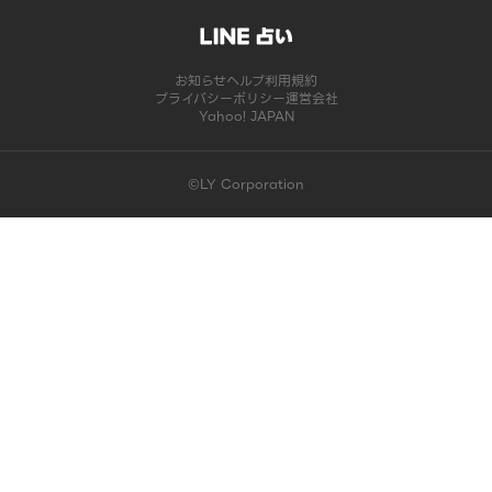
お知らせ
ヘルプ
利用規約
プライバシーポリシー
運営会社
Yahoo! JAPAN
©LY Corporation
このコンテンツは掲載が終了しました | LINE占い