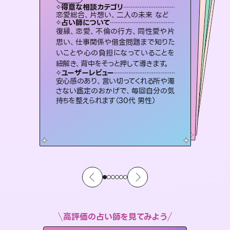
タロット
霊視・オーラ
オラクルカード
）
スピリチュアル・リーディング
スピリチュアル・リーディング
タロット
得意な相談カテゴリ
得意な相談カテゴリ
得意な相談カテゴリ
スピリチュアル・リーディング
得意な相談カテゴリ
得意な相談カテゴリ
恋愛総合、片想い、二人の未来 など
出逢い、片想い、復縁 など
恋愛総合、あの人の気持ち など
片想い、あの人の気持ち、復縁 など
得意な相談カテゴリ
片想い、二人の未来、年の差 など
片想い、あの人の気持ち、復縁 など
占い師について
占い師について
占い師について
占い師について
占い師について
占い師について
連絡再開、復縁、成就などの報告実績
多数。セラピストとして2万超の施術経
験があるからこそできる鑑定で、より良
霊視×オラクルカードを使って「今」と
「未来」そして「気になるあの人の気持
ち」まで丁寧に読み解き、恋や人生のヒ
未来には何パターンもの選択肢があり
ます。不安で視えにくくなっているあな
たの素敵な未来を見つけ、その未来を
復縁、恋愛、不倫の行方、同性愛や片
恋愛のお悩みの中でも特に「曖昧な関
係」の相談を得意としており、友達以上
恋人未満なお相手との今後や本音を丁
思い、仕事関係や借金問題まで知りた
いことや心の負担になっていることを
い未来をサポートします。
3,700年以上の歴史を持つ東洋最古の占術「易占」で詳細まで占い、幸せへ向かう道筋を示します。厳しい結果にも具体的な対策をお伝えします。
ントを優しく引き出します。
寧に読み解き恋愛成就へと導きます。
選択できるようアドバイスします。
ユーザーレビュー
ユーザーレビュー
紐解き、背中をそっと押して導きます。
ユーザーレビュー
ユーザーレビュー
とても心温まる鑑定でした。しかもこち
らは何も言っていないのに視えていらっ
ユーザーレビュー
複雑な背景もしっかり聞いて鑑定して
いただけました。気持ちが楽になりまし
鑑定していただいてアドバイス通りに行
動すると仲が復活してきました。ありが
不安な気持ちが嘘みたいに晴れまし
た…！よく視えていらっしゃるんだなと
ユーザーレビュー
職場の人の性質や人間関係、本心など
本当によく視えていてびっくり。対策が
しゃるんだなと驚きです（30代女性）
安心感のあり、言い切ってくれる所や濁
た（50代 女性）
とうございました（40代 女性）
感じました（40代 女性）
さない鑑定のおかげで、毎回自分の気
打てて前向きになれます（40代）
持ちを整えられます（30代 男性）
高評価の占い師を見てみよう