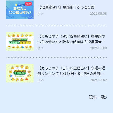
【12星座占い】星座別！ぶっとび度
占い
2026.08.08
【えもじの子（占）12星座占い】各星座の
お金の使い方と貯金の傾向は？12星座★徹
底解説
占い
2026.08.03
【えもじの子（占）12星座占い】今週の運
勢ランキング！8月3日～8月9日の運勢
は？
占い
2026.08.02
記事一覧