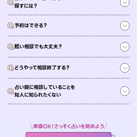
Q
探すには？
Q
予約はできる？
Q
軽い相談でも大丈夫？
Q
どうやって相談終了する？
占い師に相談していることを
Q
知人に知られたくない
準備OK！さっそく占いを始めよう