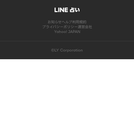
お知らせ
ヘルプ
利用規約
プライバシーポリシー
運営会社
Yahoo! JAPAN
©LY Corporation
このコンテンツは掲載が終了しました | LINE占い