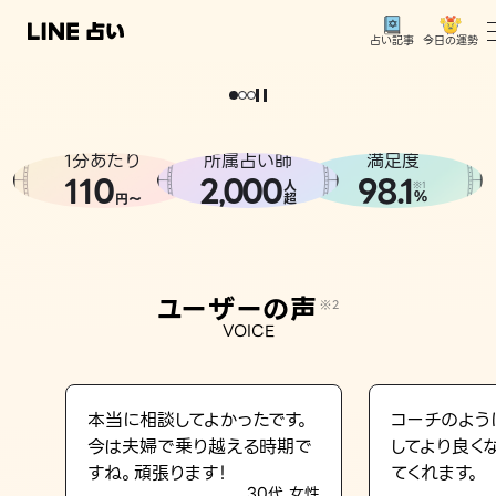
今日の運勢
占い記事
。
どうせなら
運
気
を
味
方
に
し
た
い
、
恋
も
仕
事
も
トップ
ユーザーの声
1分あたり
所属占い師
満足度
相談事例
110
2
000
98.1
,
人
※1
%
円〜
超
占いの流れ
おすすめの占い師
ユーザーの声
※2
よくある質問
VOICE
えもじの子（占）12星座占い
占い記事
本当に相談してよかったです。
コーチのよう
今は夫婦で乗り越える時期で
してより良く
お知らせ
すね。頑張ります！
てくれます。
30代 女性