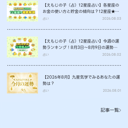
【えもじの子（占）12星座占い】各星座の
お金の使い方と貯金の傾向は？12星座★徹
底解説
占い
2026.08.03
【えもじの子（占）12星座占い】今週の運
勢ランキング！8月3日～8月9日の運勢
は？
占い
2026.08.02
【2026年8月】九星気学でみるあなたの運
勢は？
占い
2026.08.01
記事一覧