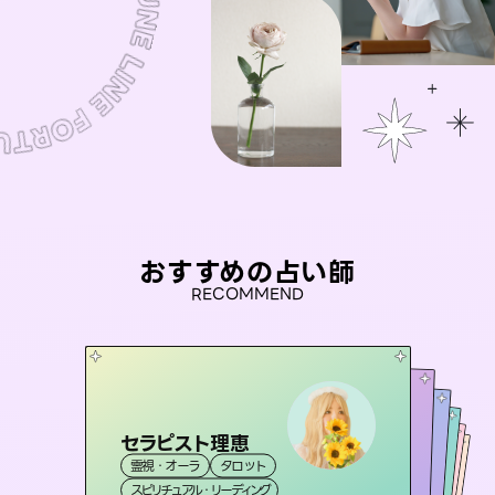
おすすめの占い師
RECOMMEND
セラピスト理恵
アイリス -iris-
未来視師＊花
彗望
桃源珠羽
霊視・オーラ
タロット
（
すいぼう
西洋占星術
）
タロット
おう 霊感オラクル
霊視・オーラ
（
とうげんみう
霊視・オーラ
心理学
霊視・オーラ
）
透視
スピリチュアル・リーディング
ルーン