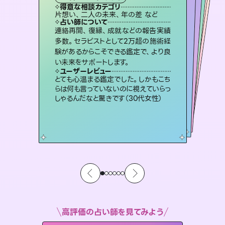
タロット
霊視・オーラ
スピリチュアル・リーディング
スピリチュアル・リーディング
スピリチュアル・リーディング
得意な相談カテゴリ
得意な相談カテゴリ
得意な相談カテゴリ
オラクルカード
得意な相談カテゴリ
得意な相談カテゴリ
片想い、二人の未来、年の差 など
恋愛総合、片想い、二人の未来 など
出逢い、片想い、復縁 など
片想い、あの人の気持ち、復縁 など
得意な相談カテゴリ
片想い、あの人の気持ち、復縁 など
恋愛総合、あの人の気持ち など
占い師について
占い師について
占い師について
占い師について
占い師について
占い師について
恋愛のお悩みの中でも特に「曖昧な関
係」の相談を得意としており、友達以上
恋人未満なお相手との今後や本音を丁
未来には何パターンもの選択肢があり
ます。不安で視えにくくなっているあな
たの素敵な未来を見つけ、その未来を
復縁、恋愛、不倫の行方、同性愛や片
思い、仕事関係や借金問題まで知りた
いことや心の負担になっていることを
連絡再開、復縁、成就などの報告実績
霊視×オラクルカードを使って「今」と
「未来」そして「気になるあの人の気持
ち」まで丁寧に読み解き、恋や人生のヒ
多数。セラピストとして2万超の施術経
験があるからこそできる鑑定で、より良
寧に読み解き恋愛成就へと導きます。
3,700年以上の歴史を持つ東洋最古の占術「易占」で詳細まで占い、幸せへ向かう道筋を示します。厳しい結果にも具体的な対策をお伝えします。
選択できるようアドバイスします。
ントを優しく引き出します。
紐解き、背中をそっと押して導きます。
ユーザーレビュー
ユーザーレビュー
い未来をサポートします。
ユーザーレビュー
ユーザーレビュー
鑑定していただいてアドバイス通りに行
動すると仲が復活してきました。ありが
ユーザーレビュー
複雑な背景もしっかり聞いて鑑定して
いただけました。気持ちが楽になりまし
不安な気持ちが嘘みたいに晴れまし
た…！よく視えていらっしゃるんだなと
職場の人の性質や人間関係、本心など
本当によく視えていてびっくり。対策が
ユーザーレビュー
安心感のあり、言い切ってくれる所や濁
さない鑑定のおかげで、毎回自分の気
とうございました（40代 女性）
とても心温まる鑑定でした。しかもこち
た（50代 女性）
感じました（40代 女性）
打てて前向きになれます（40代）
らは何も言っていないのに視えていらっ
持ちを整えられます（30代 男性）
しゃるんだなと驚きです（30代女性）
高評価の占い師を見てみよう