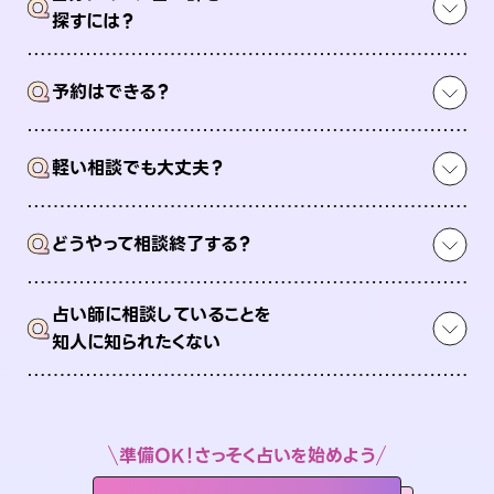
Q
探すには？
Q
予約はできる？
Q
軽い相談でも大丈夫？
Q
どうやって相談終了する？
占い師に相談していることを
Q
知人に知られたくない
準備OK！さっそく占いを始めよう