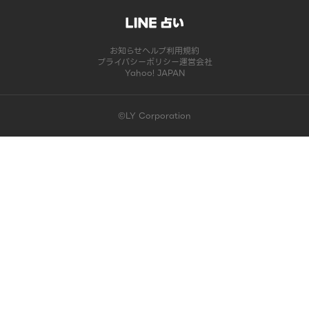
お知らせ
ヘルプ
利用規約
プライバシーポリシー
運営会社
Yahoo! JAPAN
©LY Corporation
このコンテンツは掲載が終了しました | LINE占い