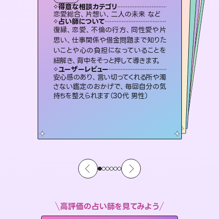
霊視・オーラ
スピリチュアル・リーディング
スピリチュアル・リーディング
オラクルカード
透視
得意な相談カテゴリ
得意な相談カテゴリ
得意な相談カテゴリ
スピリチュアル・リーディング
得意な相談カテゴリ
得意な相談カテゴリ
恋愛総合、片想い、二人の未来 など
片想い、あの人の気持ち、復縁 など
片想い、二人の未来、年の差 など
出逢い、片想い、復縁 など
得意な相談カテゴリ
恋愛総合、あの人の気持ち など
片想い、あの人の気持ち、復縁 など
占い師について
占い師について
占い師について
占い師について
占い師について
占い師について
霊視×オラクルカードを使って「今」と
「未来」そして「気になるあの人の気持
ち」まで丁寧に読み解き、恋や人生のヒ
連絡再開、復縁、成就などの報告実績
多数。セラピストとして2万超の施術経
験があるからこそできる鑑定で、より良
恋愛のお悩みの中でも特に「曖昧な関
係」の相談を得意としており、友達以上
恋人未満なお相手との今後や本音を丁
復縁、恋愛、不倫の行方、同性愛や片
3,700年以上の歴史を持つ東洋最古の
占術「易占」で詳細まで占い、幸せへ向
かう道筋を示します。厳しい結果にも具
思い、仕事関係や借金問題まで知りた
いことや心の負担になっていることを
ントを優しく引き出します。
未来には何パターンもの選択肢があります。不安で視えにくくなっているあなたの素敵な未来を見つけ、その未来を選択できるようアドバイスします。
い未来をサポートします。
体的な対策をお伝えします。
寧に読み解き恋愛成就へと導きます。
ユーザーレビュー
ユーザーレビュー
紐解き、背中をそっと押して導きます。
ユーザーレビュー
ユーザーレビュー
不安な気持ちが嘘みたいに晴れまし
た…！よく視えていらっしゃるんだなと
ユーザーレビュー
職場の人の性質や人間関係、本心など
本当によく視えていてびっくり。対策が
複雑な背景もしっかり聞いて鑑定して
いただけました。気持ちが楽になりまし
とても心温まる鑑定でした。しかもこち
らは何も言っていないのに視えていらっ
ユーザーレビュー
鑑定していただいてアドバイス通りに行
動すると仲が復活してきました。ありが
感じました（40代 女性）
安心感のあり、言い切ってくれる所や濁
打てて前向きになれます（40代）
た（50代 女性）
しゃるんだなと驚きです（30代女性）
さない鑑定のおかげで、毎回自分の気
とうございました（40代 女性）
持ちを整えられます（30代 男性）
高評価の占い師を見てみよう