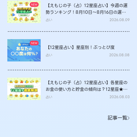
【えもじの子（占）12星座占い】今週の運
勢ランキング！8月10日～8月16日の運勢
は？
占い
2026.08.09
【12星座占い】星座別！ぶっとび度
占い
2026.08.08
【えもじの子（占）12星座占い】各星座の
お金の使い方と貯金の傾向は？12星座★徹
底解説
占い
2026.08.03
記事一覧