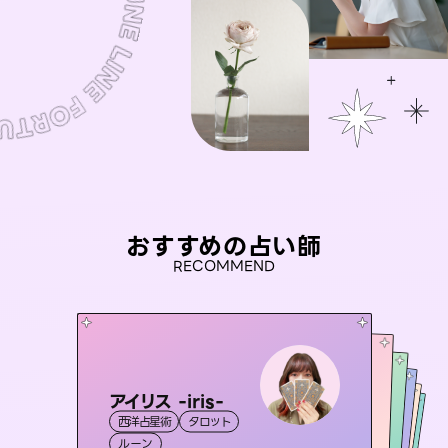
おすすめの占い師
RECOMMEND
アイリス -iris-
桃源珠羽
セラピスト理恵
（
とうげんみう
）
未来視師＊花
おう 霊感オラクル
西洋占星術
タロット
霊視・オーラ
タロット
彗望
霊視・オーラ
霊視・オーラ
タロット
（
すいぼう
霊視・オーラ
心理学
ルーン
）
スピリチュアル・リーディング