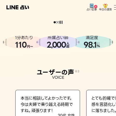
今日の運勢
占い記事
。
どうせなら
運
気
を
味
方
に
し
た
い
、
恋
も
仕
事
も
トップ
ユーザーの声
1分あたり
所属占い師
満足度
相談事例
110
2
000
98.1
,
人
※1
%
円〜
超
占いの流れ
おすすめの占い師
ユーザーの声
※2
よくある質問
VOICE
えもじの子（占）12星座占い
占い記事
本当に相談してよかったです。
とても的確で
今は夫婦で乗り越える時期で
感を言語化し
お知らせ
すね。頑張ります！
に落ちました
30代 女性