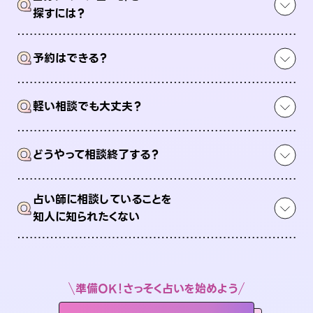
Q
探すには？
Q
予約はできる？
Q
軽い相談でも大丈夫？
Q
どうやって相談終了する？
占い師に相談していることを
Q
知人に知られたくない
準備OK！さっそく占いを始めよう