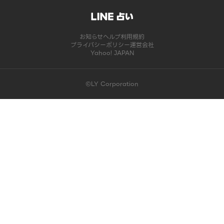
お知らせ
ヘルプ
利用規約
プライバシーポリシー
運営会社
Yahoo! JAPAN
©LY Corporation
このコンテンツは掲載が終了しました | LINE占い