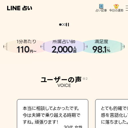
今日の運勢
占い記事
。
どうせなら
運
気
を
味
方
に
し
た
い
、
恋
も
仕
事
も
トップ
ユーザーの声
1分あたり
所属占い師
満足度
相談事例
110
2
000
98.1
,
人
※1
%
円〜
超
占いの流れ
おすすめの占い師
ユーザーの声
※2
よくある質問
VOICE
えもじの子（占）12星座占い
占い記事
本当に相談してよかったです。
とても的確で
今は夫婦で乗り越える時期で
感を言語化し
お知らせ
すね。頑張ります！
に落ちました
30代 女性