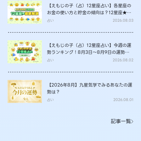
【えもじの子（占）12星座占い】各星座の
お金の使い方と貯金の傾向は？12星座★徹
底解説
占い
2026.08.03
【えもじの子（占）12星座占い】今週の運
勢ランキング！8月3日～8月9日の運勢
は？
占い
2026.08.02
【2026年8月】九星気学でみるあなたの運
勢は？
占い
2026.08.01
記事一覧