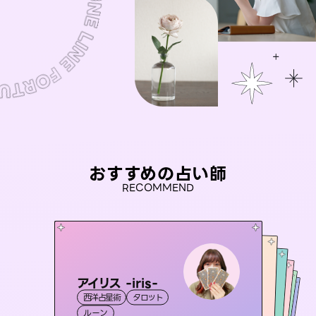
おすすめの占い師
RECOMMEND
アイリス -iris-
おう 霊感オラクル
彗望
桃源珠羽
（
すいぼう
セラピスト理恵
）
西洋占星術
タロット
霊視・オーラ
（
とうげんみう
未来視師＊花
霊視・オーラ
）
霊視・オーラ
透視
霊視・オーラ
タロット
ルーン
オラクルカード