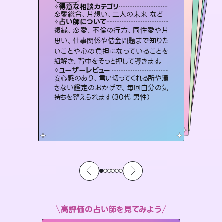
タロット
霊視・オーラ
スピリチュアル・リーディング
スピリチュアル・リーディング
スピリチュアル・リーディング
心理学
得意な相談カテゴリ
得意な相談カテゴリ
得意な相談カテゴリ
スピリチュアル・リーディング
得意な相談カテゴリ
得意な相談カテゴリ
恋愛総合、片想い、二人の未来 など
恋愛総合、あの人の気持ち など
片想い、あの人の気持ち、復縁 など
片想い、あの人の気持ち、復縁 など
得意な相談カテゴリ
片想い、二人の未来、年の差 など
出逢い、片想い、復縁 など
占い師について
占い師について
占い師について
占い師について
占い師について
占い師について
連絡再開、復縁、成就などの報告実績
多数。セラピストとして2万超の施術経
験があるからこそできる鑑定で、より良
3,700年以上の歴史を持つ東洋最古の
占術「易占」で詳細まで占い、幸せへ向
かう道筋を示します。厳しい結果にも具
霊視×オラクルカードを使って「今」と
「未来」そして「気になるあの人の気持
ち」まで丁寧に読み解き、恋や人生のヒ
復縁、恋愛、不倫の行方、同性愛や片
未来には何パターンもの選択肢があり
ます。不安で視えにくくなっているあな
たの素敵な未来を見つけ、その未来を
思い、仕事関係や借金問題まで知りた
いことや心の負担になっていることを
い未来をサポートします。
恋愛のお悩みの中でも特に「曖昧な関係」の相談を得意としており、友達以上恋人未満なお相手との今後や本音を丁寧に読み解き恋愛成就へと導きます。
体的な対策をお伝えします。
選択できるようアドバイスします。
ントを優しく引き出します。
ユーザーレビュー
ユーザーレビュー
紐解き、背中をそっと押して導きます。
ユーザーレビュー
ユーザーレビュー
とても心温まる鑑定でした。しかもこち
らは何も言っていないのに視えていらっ
ユーザーレビュー
鑑定していただいてアドバイス通りに行
動すると仲が復活してきました。ありが
職場の人の性質や人間関係、本心など
本当によく視えていてびっくり。対策が
複雑な背景もしっかり聞いて鑑定して
いただけました。気持ちが楽になりまし
ユーザーレビュー
不安な気持ちが嘘みたいに晴れまし
た…！よく視えていらっしゃるんだなと
しゃるんだなと驚きです（30代女性）
安心感のあり、言い切ってくれる所や濁
とうございました（40代 女性）
打てて前向きになれます（40代）
た（50代 女性）
さない鑑定のおかげで、毎回自分の気
感じました（40代 女性）
持ちを整えられます（30代 男性）
高評価の占い師を見てみよう