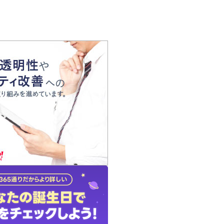
の声
れ
の占い師
質問