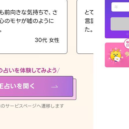
えもじの
も前向きな気持ちで、さ
とても的確で感じ
心のモヤが嘘のように
言語化してくれた
占い記事
。
た。
※
30代 女性
お知らせ
の占いを体験してみよう
NE占いを開く
※LINEアプ
リ内のサービスページへ遷移します