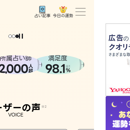
今日の運勢
占い記事
トップ
ユーザー
所属占い師
満足度
2
000
98.1
,
人
相談事例
※1
%
超
占いの流
おすすめ
ーザーの声
※2
VOICE
よくある