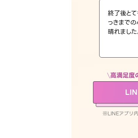
終了後とて
っきまでの
晴れました
高満足度
LI
※LINEアプ