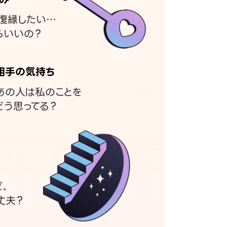
復縁したい…
らいいの？
相手の気持ち
あの人は私のことを
どう思ってる？
ど、
丈夫？