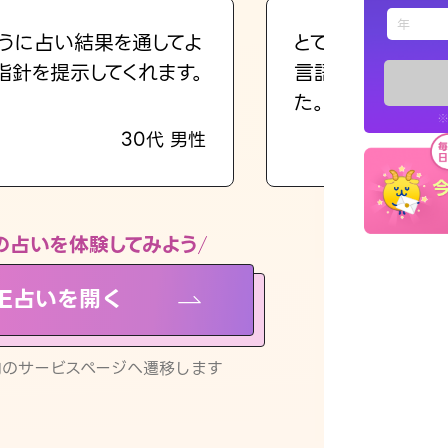
えもじの
うに占い結果を通してよ
とても的確で感じ
指針を提示してくれます。
言語化してくれた
占い記事
た。
※
30代 男性
お知らせ
の占いを体験してみよう
NE占いを開く
※LINEアプ
リ内のサービスページへ遷移します