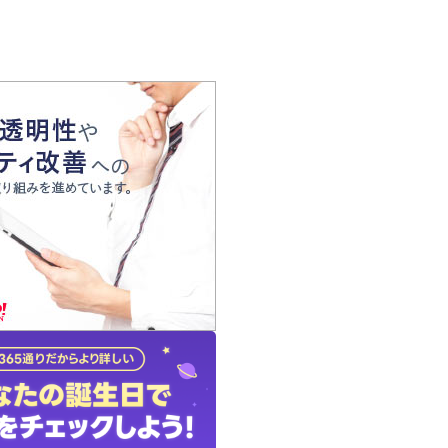
の声
れ
の占い師
質問