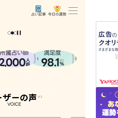
今日の運勢
占い記事
トップ
ユーザー
所属占い師
満足度
2
000
98.1
,
人
相談事例
※1
%
超
占いの流
おすすめ
ーザーの声
※2
VOICE
よくある