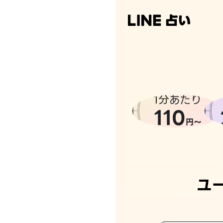
1分あたり
110
円〜
ユ