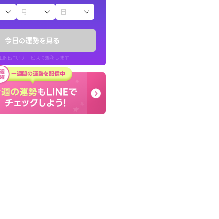
子（占）12星座占い
ていた違和感を
癒し系でおしゃべりした
ので腑に落ちまし
お願いしてます(笑)
今日の運勢を見る
問題解決もピカイチ！
LINE占いサービスに遷移します
30代 女性
LINE占いを開く
リ内のサービスページへ遷移します