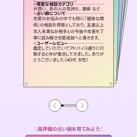
霊視・オーラ
ルーン
スピリチュアル・リーディング
スピリチュアル・リーディング
得意な相談カテゴリ
得意な相談カテゴリ
得意な相談カテゴリ
オラクルカード
得意な相談カテゴリ
得意な相談カテゴリ
片想い、あの人の気持ち、復縁 など
片想い、あの人の気持ち、復縁 など
恋愛総合、片想い、二人の未来 など
片想い、二人の未来、年の差 など
得意な相談カテゴリ
出逢い、片想い、復縁 など
恋愛総合、あの人の気持ち など
占い師について
占い師について
占い師について
占い師について
占い師について
占い師について
未来には何パターンもの選択肢があり
ます。不安で視えにくくなっているあな
たの素敵な未来を見つけ、その未来を
復縁、恋愛、不倫の行方、同性愛や片
思い、仕事関係や借金問題まで知りた
いことや心の負担になっていることを
3,700年以上の歴史を持つ東洋最古の
占術「易占」で詳細まで占い、幸せへ向
かう道筋を示します。厳しい結果にも具
恋愛のお悩みの中でも特に「曖昧な関
霊視×オラクルカードを使って「今」と
「未来」そして「気になるあの人の気持
ち」まで丁寧に読み解き、恋や人生のヒ
係」の相談を得意としており、友達以上
恋人未満なお相手との今後や本音を丁
選択できるようアドバイスします。
連絡再開、復縁、成就などの報告実績多数。セラピストとして2万超の施術経験があるからこそできる鑑定で、より良い未来をサポートします。
紐解き、背中をそっと押して導きます。
ントを優しく引き出します。
体的な対策をお伝えします。
ユーザーレビュー
ユーザーレビュー
寧に読み解き恋愛成就へと導きます。
ユーザーレビュー
ユーザーレビュー
職場の人の性質や人間関係、本心など
本当によく視えていてびっくり。対策が
ユーザーレビュー
とても心温まる鑑定でした。しかもこち
らは何も言っていないのに視えていらっ
不安な気持ちが嘘みたいに晴れまし
た…！よく視えていらっしゃるんだなと
安心感のあり、言い切ってくれる所や濁
さない鑑定のおかげで、毎回自分の気
ユーザーレビュー
複雑な背景もしっかり聞いて鑑定して
いただけました。気持ちが楽になりまし
打てて前向きになれます（40代）
鑑定していただいてアドバイス通りに行
しゃるんだなと驚きです（30代女性）
感じました（40代 女性）
持ちを整えられます（30代 男性）
動すると仲が復活してきました。ありが
た（50代 女性）
とうございました（40代 女性）
高評価の占い師を見てみよう