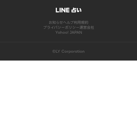
お知らせ
ヘルプ
利用規約
プライバシーポリシー
運営会社
Yahoo! JAPAN
©LY Corporation
このコンテンツは掲載が終了しました | LINE占い