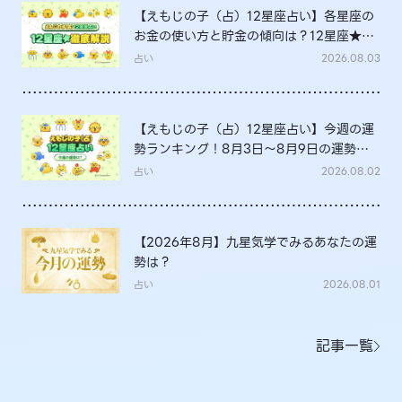
【えもじの子（占）12星座占い】各星座の
お金の使い方と貯金の傾向は？12星座★徹
底解説
占い
2026.08.03
【えもじの子（占）12星座占い】今週の運
勢ランキング！8月3日～8月9日の運勢
は？
占い
2026.08.02
【2026年8月】九星気学でみるあなたの運
勢は？
占い
2026.08.01
記事一覧