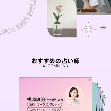
おすすめの占い師
RECOMMEND
桃源珠羽
彗望
（
とうげんみう
）
アイリス -iris-
（
すいぼう
）
セラピスト理恵
未来視師＊花
霊視・オーラ
タロット
霊視・オーラ
透視
おう 霊感オラクル
西洋占星術
タロット
霊視・オーラ
霊視・オーラ
タロット
スピリチュアル・リーディング
スピリチュアル・リーディング
心理学