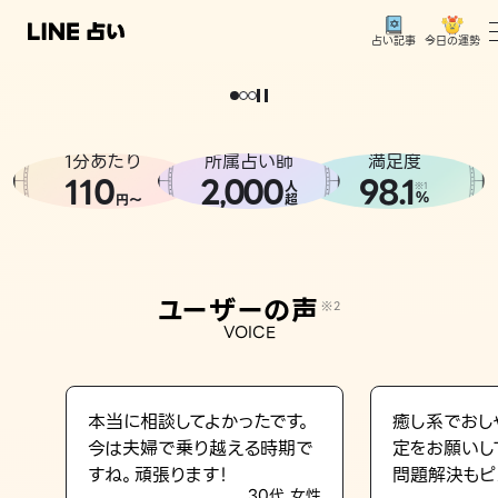
今日の運勢
占い記事
。
どうせなら
運
気
を
味
方
に
し
た
い
、
恋
も
仕
事
も
トップ
ユーザーの声
1分あたり
所属占い師
満足度
相談事例
110
2
000
98.1
,
人
※1
%
円〜
超
占いの流れ
おすすめの占い師
ユーザーの声
※2
よくある質問
VOICE
えもじの子（占）12星座占い
占い記事
本当に相談してよかったです。
癒し系でおし
今は夫婦で乗り越える時期で
定をお願いし
お知らせ
すね。頑張ります！
問題解決もピ
30代 女性