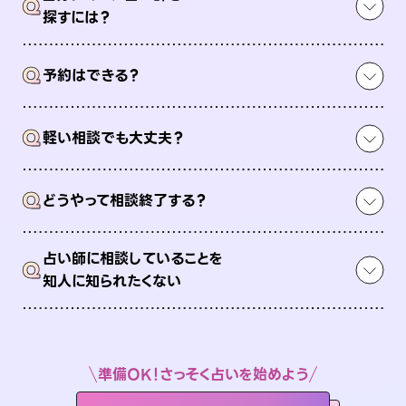
Q
探すには？
Q
予約はできる？
Q
軽い相談でも大丈夫？
Q
どうやって相談終了する？
占い師に相談していることを
Q
知人に知られたくない
準備OK！さっそく占いを始めよう