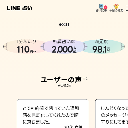
今日の運勢
占い記事
。
どうせなら
運
気
を
味
方
に
し
た
い
、
恋
も
仕
事
も
トップ
ユーザーの声
1分あたり
所属占い師
満足度
相談事例
110
2
000
98.1
,
人
※1
%
円〜
超
占いの流れ
おすすめの占い師
ユーザーの声
※2
よくある質問
VOICE
えもじの子（占）12星座占い
占い記事
とても的確で感じていた違和
しんどくなっ
感を言語化してくれたので腑
のメッセージ
お知らせ
に落ちました。
守りにしてま
30代 女性