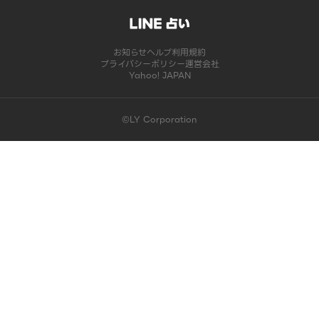
お知らせ
ヘルプ
利用規約
プライバシーポリシー
運営会社
Yahoo! JAPAN
©LY Corporation
このコンテンツは掲載が終了しました | LINE占い