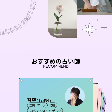
おすすめの占い師
RECOMMEND
彗望
おう 霊感オラクル
（
すいぼう
）
桃源珠羽
セラピスト理恵
（
とうげんみう
未来視師＊花
霊視・オーラ
透視
）
霊視・オーラ
アイリス -iris-
霊視・オーラ
霊視・オーラ
タロット
霊視・オーラ
タロット
スピリチュアル・リーディング
オラクルカード
心理学