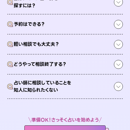
Q
探すには？
Q
予約はできる？
Q
軽い相談でも大丈夫？
Q
どうやって相談終了する？
占い師に相談していることを
Q
知人に知られたくない
準備OK！さっそく占いを始めよう