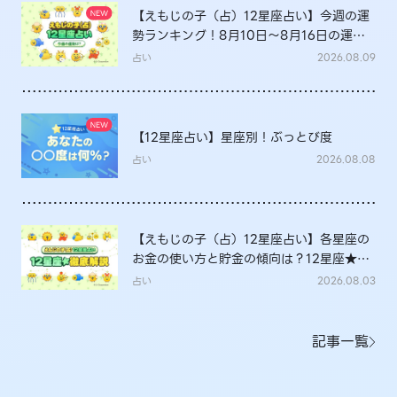
【えもじの子（占）12星座占い】今週の運
勢ランキング！8月10日～8月16日の運勢
は？
占い
2026.08.09
【12星座占い】星座別！ぶっとび度
占い
2026.08.08
【えもじの子（占）12星座占い】各星座の
お金の使い方と貯金の傾向は？12星座★徹
底解説
占い
2026.08.03
記事一覧