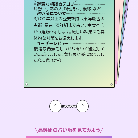
西洋占星術
スピリチュアル・リーディング
スピリチュアル・リーディング
スピリチュアル・リーディング
タロット
得意な相談カテゴリ
得意な相談カテゴリ
得意な相談カテゴリ
ルーン
得意な相談カテゴリ
得意な相談カテゴリ
片想い、あの人の気持ち、復縁 など
恋愛総合、あの人の気持ち など
片想い、あの人の気持ち、復縁 など
片想い、二人の未来、年の差 など
得意な相談カテゴリ
出逢い、片想い、復縁 など
恋愛総合、片想い、二人の未来 など
占い師について
占い師について
占い師について
占い師について
占い師について
占い師について
未来には何パターンもの選択肢があり
ます。不安で視えにくくなっているあな
たの素敵な未来を見つけ、その未来を
恋愛のお悩みの中でも特に「曖昧な関
係」の相談を得意としており、友達以上
恋人未満なお相手との今後や本音を丁
霊視×オラクルカードを使って「今」と
「未来」そして「気になるあの人の気持
ち」まで丁寧に読み解き、恋や人生のヒ
3,700年以上の歴史を持つ東洋最古の
復縁、恋愛、不倫の行方、同性愛や片
思い、仕事関係や借金問題まで知りた
いことや心の負担になっていることを
占術「易占」で詳細まで占い、幸せへ向
かう道筋を示します。厳しい結果にも具
選択できるようアドバイスします。
連絡再開、復縁、成就などの報告実績多数。セラピストとして2万超の施術経験があるからこそできる鑑定で、より良い未来をサポートします。
寧に読み解き恋愛成就へと導きます。
紐解き、背中をそっと押して導きます。
ントを優しく引き出します。
ユーザーレビュー
ユーザーレビュー
体的な対策をお伝えします。
ユーザーレビュー
ユーザーレビュー
職場の人の性質や人間関係、本心など
本当によく視えていてびっくり。対策が
ユーザーレビュー
とても心温まる鑑定でした。しかもこち
らは何も言っていないのに視えていらっ
安心感のあり、言い切ってくれる所や濁
さない鑑定のおかげで、毎回自分の気
鑑定していただいてアドバイス通りに行
動すると仲が復活してきました。ありが
ユーザーレビュー
不安な気持ちが嘘みたいに晴れまし
た…！よく視えていらっしゃるんだなと
打てて前向きになれます（40代）
複雑な背景もしっかり聞いて鑑定して
しゃるんだなと驚きです（30代女性）
持ちを整えられます（30代 男性）
とうございました（40代 女性）
いただけました。気持ちが楽になりまし
感じました（40代 女性）
た（50代 女性）
高評価の占い師を見てみよう