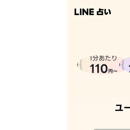
なんかち
1分あたり
110
円〜
ユ