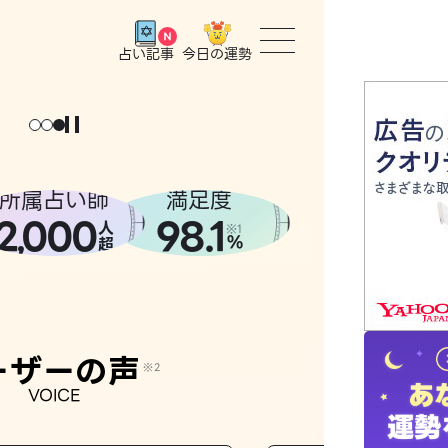
今日の運勢
占い記事
トップ
ょっと
。
元
気
に
な
った
、
話
し
たら
ユーザー
所属占い師
満足度
2
000
98.1
,
人
相談事例
※1
%
超
占いの流
おすすめ
ーザーの声
※2
VOICE
よくある