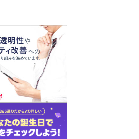
の声
れ
の占い師
質問