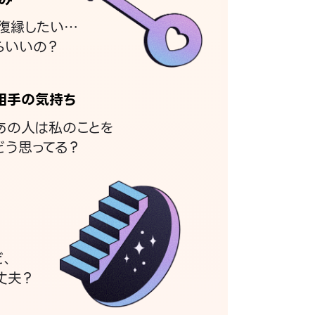
復縁したい…
らいいの？
相手の気持ち
あの人は私のことを
どう思ってる？
ど、
丈夫？