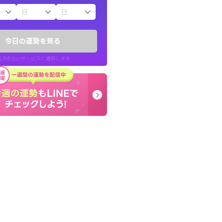
子（占）12星座占い
りしたくて鑑定を
本当に相談してよかった
)
夫婦で乗り越える時期で
今日の運勢を見る
チ！
張ります！
LINE占いサービスに遷移します
50代 女性
LINE占いを開く
リ内のサービスページへ遷移します