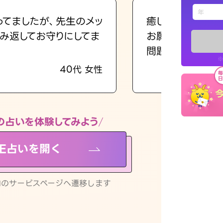
えもじの
ってましたが、先生のメッ
癒し系でおしゃべ
み返してお守りにしてま
お願いしてます(笑
占い記事
問題解決もピカイ
※
40代 女性
お知らせ
の占いを体験してみよう
NE占いを開く
※LINEアプ
リ内のサービスページへ遷移します