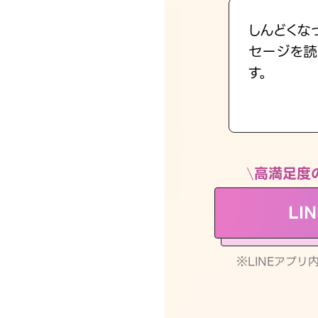
しんどくな
セージを読
す。
高満足度
LI
※LINEアプ