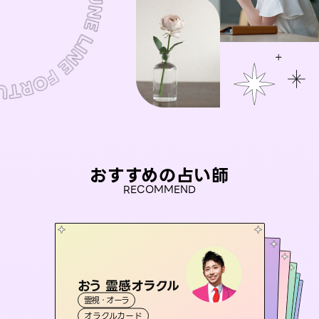
おすすめの占い師
RECOMMEND
おう 霊感オラクル
アイリス -iris-
桃源珠羽
セラピスト理恵
（
とうげんみう
彗望
霊視・オーラ
）
西洋占星術
タロット
（
未来視師＊花
すいぼう
霊視・オーラ
）
霊視・オーラ
タロット
霊視・オーラ
タロット
オラクルカード
ルーン
透視