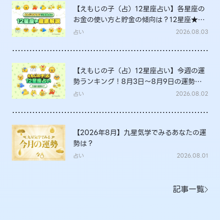
【えもじの子（占）12星座占い】各星座の
お金の使い方と貯金の傾向は？12星座★徹
底解説
占い
2026.08.03
【えもじの子（占）12星座占い】今週の運
勢ランキング！8月3日～8月9日の運勢
は？
占い
2026.08.02
【2026年8月】九星気学でみるあなたの運
勢は？
占い
2026.08.01
記事一覧