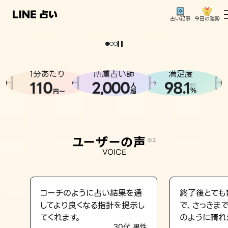
今日の運勢
占い記事
。
どうせなら
運
気
を
味
方
に
し
た
い
、
恋
も
仕
事
も
トップ
ユーザーの声
1分あたり
所属占い師
満足度
相談事例
110
2
000
98.1
,
人
※1
%
円〜
超
占いの流れ
おすすめの占い師
ユーザーの声
※2
よくある質問
VOICE
えもじの子（占）12星座占い
占い記事
コーチのように占い結果を通
終了後とても
してより良くなる指針を提示し
で、さっきま
お知らせ
てくれます。
のように晴れ
30代 男性