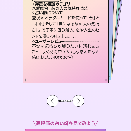
霊視・オーラ
スピリチュアル・リーディング
スピリチュアル・リーディング
スピリチュアル・リーディング
心理学
得意な相談カテゴリ
得意な相談カテゴリ
得意な相談カテゴリ
スピリチュアル・リーディング
得意な相談カテゴリ
得意な相談カテゴリ
恋愛総合、あの人の気持ち など
恋愛総合、片想い、二人の未来 など
片想い、あの人の気持ち、復縁 など
片想い、二人の未来、年の差 など
得意な相談カテゴリ
片想い、あの人の気持ち、復縁 など
出逢い、片想い、復縁 など
占い師について
占い師について
占い師について
占い師について
占い師について
占い師について
3,700年以上の歴史を持つ東洋最古の
占術「易占」で詳細まで占い、幸せへ向
かう道筋を示します。厳しい結果にも具
恋愛のお悩みの中でも特に「曖昧な関
係」の相談を得意としており、友達以上
恋人未満なお相手との今後や本音を丁
復縁、恋愛、不倫の行方、同性愛や片
思い、仕事関係や借金問題まで知りた
いことや心の負担になっていることを
霊視×オラクルカードを使って「今」と
未来には何パターンもの選択肢があり
ます。不安で視えにくくなっているあな
たの素敵な未来を見つけ、その未来を
「未来」そして「気になるあの人の気持
ち」まで丁寧に読み解き、恋や人生のヒ
体的な対策をお伝えします。
連絡再開、復縁、成就などの報告実績多数。セラピストとして2万超の施術経験があるからこそできる鑑定で、より良い未来をサポートします。
寧に読み解き恋愛成就へと導きます。
選択できるようアドバイスします。
紐解き、背中をそっと押して導きます。
ユーザーレビュー
ユーザーレビュー
ントを優しく引き出します。
ユーザーレビュー
ユーザーレビュー
複雑な背景もしっかり聞いて鑑定して
いただけました。気持ちが楽になりまし
ユーザーレビュー
とても心温まる鑑定でした。しかもこち
らは何も言っていないのに視えていらっ
職場の人の性質や人間関係、本心など
本当によく視えていてびっくり。対策が
鑑定していただいてアドバイス通りに行
動すると仲が復活してきました。ありが
ユーザーレビュー
安心感のあり、言い切ってくれる所や濁
さない鑑定のおかげで、毎回自分の気
た（50代 女性）
不安な気持ちが嘘みたいに晴れまし
しゃるんだなと驚きです（30代女性）
打てて前向きになれます（40代）
とうございました（40代 女性）
た…！よく視えていらっしゃるんだなと
持ちを整えられます（30代 男性）
感じました（40代 女性）
高評価の占い師を見てみよう