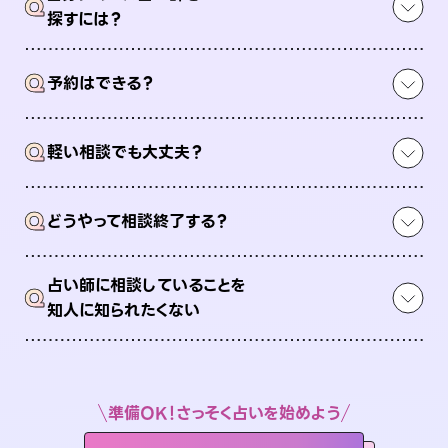
Q
探すには？
Q
予約はできる？
Q
軽い相談でも大丈夫？
Q
どうやって相談終了する？
占い師に相談していることを
Q
知人に知られたくない
準備OK！さっそく占いを始めよう