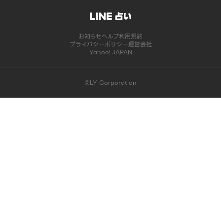
お知らせ
ヘルプ
利用規約
プライバシーポリシー
運営会社
Yahoo! JAPAN
©LY Corporation
このコンテンツは掲載が終了しました | LINE占い