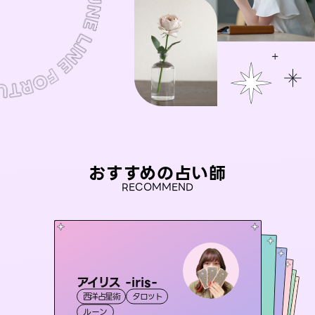
おすすめの占い師
RECOMMEND
アイリス -iris-
彗望
未来視師＊花
（
すいぼう
）
桃源珠羽
セラピスト理恵
西洋占星術
タロット
霊視・オーラ
（
とうげんみう
透視
おう 霊感オラクル
霊視・オーラ
）
霊視・オーラ
心理学
霊視・オーラ
タロット
ルーン
スピリチュアル・リーディング