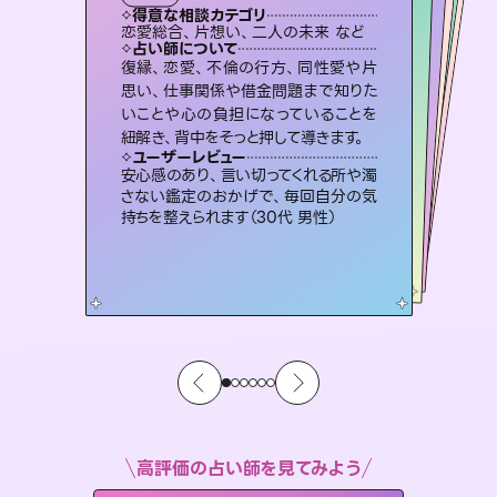
タロット
霊視・オーラ
スピリチュアル・リーディング
スピリチュアル・リーディング
スピリチュアル・リーディング
得意な相談カテゴリ
得意な相談カテゴリ
得意な相談カテゴリ
オラクルカード
得意な相談カテゴリ
得意な相談カテゴリ
恋愛総合、片想い、二人の未来 など
片想い、あの人の気持ち、復縁 など
出逢い、片想い、復縁 など
片想い、あの人の気持ち、復縁 など
得意な相談カテゴリ
片想い、二人の未来、年の差 など
恋愛総合、あの人の気持ち など
占い師について
占い師について
占い師について
占い師について
占い師について
占い師について
連絡再開、復縁、成就などの報告実績
多数。セラピストとして2万超の施術経
験があるからこそできる鑑定で、より良
未来には何パターンもの選択肢があり
ます。不安で視えにくくなっているあな
たの素敵な未来を見つけ、その未来を
3,700年以上の歴史を持つ東洋最古の
占術「易占」で詳細まで占い、幸せへ向
かう道筋を示します。厳しい結果にも具
復縁、恋愛、不倫の行方、同性愛や片
霊視×オラクルカードを使って「今」と
「未来」そして「気になるあの人の気持
ち」まで丁寧に読み解き、恋や人生のヒ
思い、仕事関係や借金問題まで知りた
いことや心の負担になっていることを
い未来をサポートします。
恋愛のお悩みの中でも特に「曖昧な関係」の相談を得意としており、友達以上恋人未満なお相手との今後や本音を丁寧に読み解き恋愛成就へと導きます。
選択できるようアドバイスします。
ントを優しく引き出します。
体的な対策をお伝えします。
ユーザーレビュー
ユーザーレビュー
紐解き、背中をそっと押して導きます。
ユーザーレビュー
ユーザーレビュー
とても心温まる鑑定でした。しかもこち
らは何も言っていないのに視えていらっ
ユーザーレビュー
鑑定していただいてアドバイス通りに行
動すると仲が復活してきました。ありが
不安な気持ちが嘘みたいに晴れまし
た…！よく視えていらっしゃるんだなと
職場の人の性質や人間関係、本心など
本当によく視えていてびっくり。対策が
ユーザーレビュー
複雑な背景もしっかり聞いて鑑定して
いただけました。気持ちが楽になりまし
しゃるんだなと驚きです（30代女性）
安心感のあり、言い切ってくれる所や濁
とうございました（40代 女性）
感じました（40代 女性）
打てて前向きになれます（40代）
さない鑑定のおかげで、毎回自分の気
た（50代 女性）
持ちを整えられます（30代 男性）
高評価の占い師を見てみよう