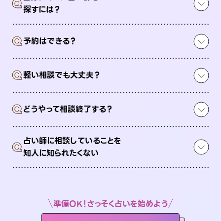
Q
探すには？
Q
予約はできる？
Q
軽い相談でも大丈夫？
Q
どうやって相談終了する？
占い師に相談していることを
Q
知人に知られたくない
準備OK！さっそく占いを始めよう