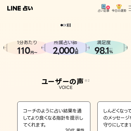
今日の運勢
占い記事
。
どうせなら
運
気
を
味
方
に
し
た
い
、
恋
も
仕
事
も
トップ
ユーザーの声
1分あたり
所属占い師
満足度
相談事例
110
2
000
98.1
,
人
※1
%
円〜
超
占いの流れ
おすすめの占い師
ユーザーの声
※2
よくある質問
VOICE
えもじの子（占）12星座占い
占い記事
コーチのように占い結果を通
しんどくなっ
してより良くなる指針を提示し
のメッセージ
お知らせ
てくれます。
守りにしてま
30代 男性