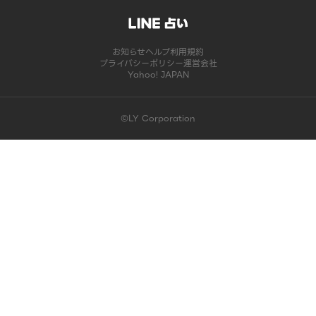
お知らせ
ヘルプ
利用規約
プライバシーポリシー
運営会社
Yahoo! JAPAN
©LY Corporation
このコンテンツは掲載が終了しました | LINE占い