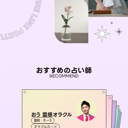
おすすめの占い師
RECOMMEND
おう 霊感オラクル
桃源珠羽
アイリス -iris-
（
とうげんみう
）
セラピスト理恵
彗望
霊視・オーラ
霊視・オーラ
タロット
（
未来視師＊花
すいぼう
西洋占星術
）
タロット
霊視・オーラ
霊視・オーラ
タロット
オラクルカード
スピリチュアル・リーディング
透視