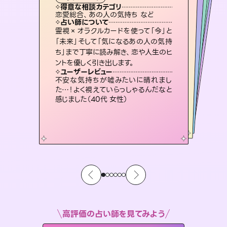
霊視・オーラ
ルーン
スピリチュアル・リーディング
スピリチュアル・リーディング
心理学
得意な相談カテゴリ
得意な相談カテゴリ
得意な相談カテゴリ
スピリチュアル・リーディング
得意な相談カテゴリ
得意な相談カテゴリ
恋愛総合、あの人の気持ち など
片想い、あの人の気持ち、復縁 など
恋愛総合、片想い、二人の未来 など
片想い、二人の未来、年の差 など
得意な相談カテゴリ
片想い、あの人の気持ち、復縁 など
出逢い、片想い、復縁 など
占い師について
占い師について
占い師について
占い師について
占い師について
占い師について
3,700年以上の歴史を持つ東洋最古の
占術「易占」で詳細まで占い、幸せへ向
かう道筋を示します。厳しい結果にも具
復縁、恋愛、不倫の行方、同性愛や片
思い、仕事関係や借金問題まで知りた
いことや心の負担になっていることを
恋愛のお悩みの中でも特に「曖昧な関
係」の相談を得意としており、友達以上
恋人未満なお相手との今後や本音を丁
霊視×オラクルカードを使って「今」と
未来には何パターンもの選択肢があり
ます。不安で視えにくくなっているあな
たの素敵な未来を見つけ、その未来を
「未来」そして「気になるあの人の気持
ち」まで丁寧に読み解き、恋や人生のヒ
体的な対策をお伝えします。
連絡再開、復縁、成就などの報告実績多数。セラピストとして2万超の施術経験があるからこそできる鑑定で、より良い未来をサポートします。
紐解き、背中をそっと押して導きます。
選択できるようアドバイスします。
寧に読み解き恋愛成就へと導きます。
ユーザーレビュー
ユーザーレビュー
ントを優しく引き出します。
ユーザーレビュー
ユーザーレビュー
複雑な背景もしっかり聞いて鑑定して
いただけました。気持ちが楽になりまし
ユーザーレビュー
とても心温まる鑑定でした。しかもこち
らは何も言っていないのに視えていらっ
職場の人の性質や人間関係、本心など
本当によく視えていてびっくり。対策が
安心感のあり、言い切ってくれる所や濁
さない鑑定のおかげで、毎回自分の気
ユーザーレビュー
鑑定していただいてアドバイス通りに行
動すると仲が復活してきました。ありが
た（50代 女性）
不安な気持ちが嘘みたいに晴れまし
しゃるんだなと驚きです（30代女性）
打てて前向きになれます（40代）
持ちを整えられます（30代 男性）
た…！よく視えていらっしゃるんだなと
とうございました（40代 女性）
感じました（40代 女性）
高評価の占い師を見てみよう