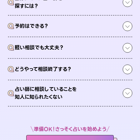
Q
探すには？
Q
予約はできる？
Q
軽い相談でも大丈夫？
Q
どうやって相談終了する？
占い師に相談していることを
Q
知人に知られたくない
準備OK！さっそく占いを始めよう