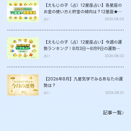
【えもじの子（占）12星座占い】各星座の
お金の使い方と貯金の傾向は？12星座★徹
底解説
占い
2026.08.03
【えもじの子（占）12星座占い】今週の運
勢ランキング！8月3日～8月9日の運勢
は？
占い
2026.08.02
【2026年8月】九星気学でみるあなたの運
勢は？
占い
2026.08.01
記事一覧