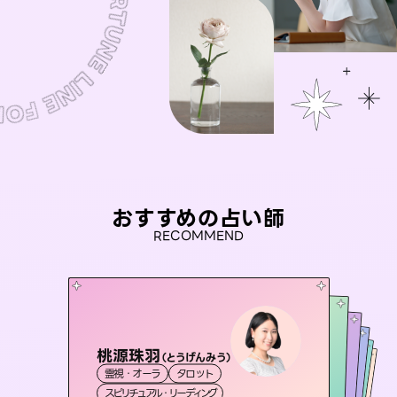
おすすめの占い師
RECOMMEND
桃源珠羽
セラピスト理恵
（
とうげんみう
）
アイリス -iris-
未来視師＊花
彗望
霊視・オーラ
タロット
霊視・オーラ
タロット
（
おう 霊感オラクル
すいぼう
西洋占星術
）
タロット
霊視・オーラ
霊視・オーラ
心理学
スピリチュアル・リーディング
スピリチュアル・リーディング
透視