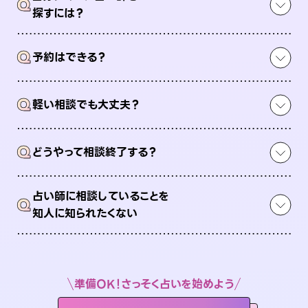
Q
探すには？
Q
予約はできる？
Q
軽い相談でも大丈夫？
Q
どうやって相談終了する？
占い師に相談していることを
Q
知人に知られたくない
準備OK！さっそく占いを始めよう