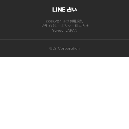
お知らせ
ヘルプ
利用規約
プライバシーポリシー
運営会社
Yahoo! JAPAN
©LY Corporation
このコンテンツは掲載が終了しました | LINE占い