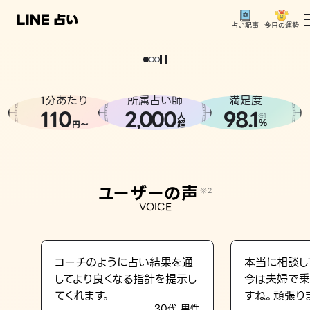
今日の運勢
占い記事
。
どうせなら
運
気
を
味
方
に
し
た
い
、
恋
も
仕
事
も
トップ
ユーザーの声
1分あたり
所属占い師
満足度
相談事例
110
2
000
98.1
,
人
※1
%
円〜
超
占いの流れ
おすすめの占い師
ユーザーの声
※2
よくある質問
VOICE
えもじの子（占）12星座占い
占い記事
コーチのように占い結果を通
本当に相談し
してより良くなる指針を提示し
今は夫婦で乗
お知らせ
てくれます。
すね。頑張り
30代 男性