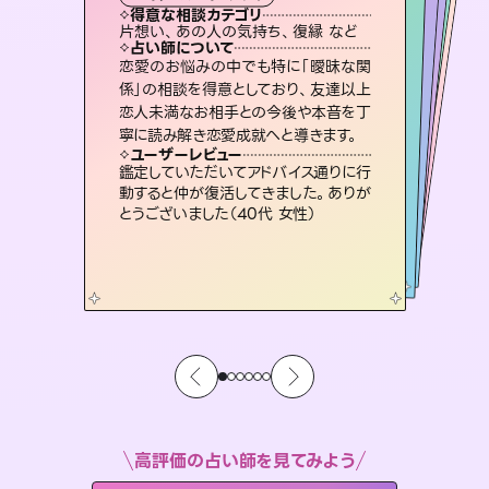
霊視・オーラ
ルーン
スピリチュアル・リーディング
スピリチュアル・リーディング
得意な相談カテゴリ
得意な相談カテゴリ
得意な相談カテゴリ
オラクルカード
得意な相談カテゴリ
得意な相談カテゴリ
片想い、あの人の気持ち、復縁 など
片想い、二人の未来、年の差 など
恋愛総合、片想い、二人の未来 など
出逢い、片想い、復縁 など
得意な相談カテゴリ
片想い、あの人の気持ち、復縁 など
恋愛総合、あの人の気持ち など
占い師について
占い師について
占い師について
占い師について
占い師について
占い師について
3,700年以上の歴史を持つ東洋最古の
占術「易占」で詳細まで占い、幸せへ向
かう道筋を示します。厳しい結果にも具
復縁、恋愛、不倫の行方、同性愛や片
思い、仕事関係や借金問題まで知りた
いことや心の負担になっていることを
連絡再開、復縁、成就などの報告実績
多数。セラピストとして2万超の施術経
験があるからこそできる鑑定で、より良
恋愛のお悩みの中でも特に「曖昧な関
霊視×オラクルカードを使って「今」と
「未来」そして「気になるあの人の気持
ち」まで丁寧に読み解き、恋や人生のヒ
係」の相談を得意としており、友達以上
恋人未満なお相手との今後や本音を丁
体的な対策をお伝えします。
未来には何パターンもの選択肢があります。不安で視えにくくなっているあなたの素敵な未来を見つけ、その未来を選択できるようアドバイスします。
紐解き、背中をそっと押して導きます。
ントを優しく引き出します。
い未来をサポートします。
ユーザーレビュー
ユーザーレビュー
寧に読み解き恋愛成就へと導きます。
ユーザーレビュー
ユーザーレビュー
複雑な背景もしっかり聞いて鑑定して
いただけました。気持ちが楽になりまし
ユーザーレビュー
職場の人の性質や人間関係、本心など
本当によく視えていてびっくり。対策が
不安な気持ちが嘘みたいに晴れまし
た…！よく視えていらっしゃるんだなと
安心感のあり、言い切ってくれる所や濁
さない鑑定のおかげで、毎回自分の気
ユーザーレビュー
とても心温まる鑑定でした。しかもこち
らは何も言っていないのに視えていらっ
た（50代 女性）
鑑定していただいてアドバイス通りに行
打てて前向きになれます（40代）
感じました（40代 女性）
持ちを整えられます（30代 男性）
動すると仲が復活してきました。ありが
しゃるんだなと驚きです（30代女性）
とうございました（40代 女性）
高評価の占い師を見てみよう